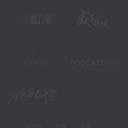
新聞稿
|
招聘
|
招標
|