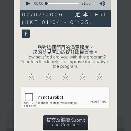
seconds
00:00
31:00
of
31
02/07/2026 - 足本 Full
簡介
GIST
minutes,
(HKT 01:04 - 01:35)
0
seconds
您對這個節目的滿意程度？
您的意見有助於提升節目質素。
How satisfied are you with this program?
Your feedback helps to improve the quality of
the program.
☆
☆
☆
☆
☆
最新
LATEST
08/08/2026
任氏傳(第五集)大結局
0
提交及繼續 Submit
seconds
00:00
31:00
and Continue
of