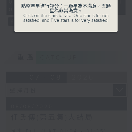
31
08/08/2026 - 足本 Full (HKT
minutes,
點擊星星進行評分：一顆星為不滿意，五顆
01:04 - 01:35)
0
星為非常滿意。
seconds
Click on the stars to rate: One star is for not
satisfied, and Five stars is for very satisfied.
重溫
CATCHUP
07 - 08
2026
08/08/2026
任氏傳(第五集)大結局
足本 Full (HKT 01:04 - 01:35)