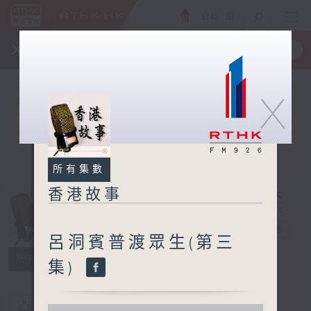
ENG
/
簡
×
全新 RTHK On The Go
取得
一手掌握 RTHK 電台、電視節目
X
所有集數
香港故事
香港故事
電台直播
呂洞賓普渡眾生(第三
所有集數
集)
您喜歡這個節目嗎?
0