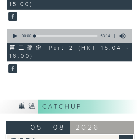
15:00)
50
seconds
0
seconds
00:00
53:14
of
53
第二部份 Part 2 (HKT 15:04 -
minutes,
16:00)
14
seconds
重溫
CATCHUP
05 - 08
2026