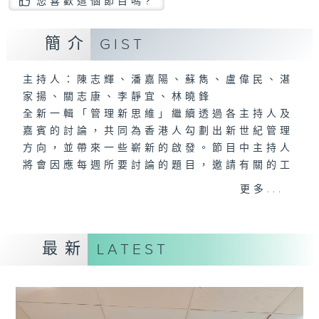
您喜歡這個節目嗎?
簡介
GIST
主持人：陳志輝、潘嘉陽、蘇雋、盧偉民、湛
家揚、關志康、李靜宜、林曉鋒
全新一輯「管理新思維」繼續透過各主持人及
嘉賓的討論，共同為香港人勾劃出新世紀管理
方向，並帶來一些嶄新的啟發。節目中主持人
將會因應每週所要討論的題目，邀請有關的工
商機構管理人員與聽眾分享其親身經歷或所見
更多...
所聞的管理案例，希望能從實戰的市場例子
中，印證理論，分析現象，提供建議。
最新
LATEST