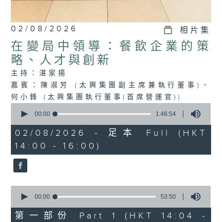
02/08/2026
相片集
在變局中領導：餐飲企業的策
略、人才與創新
主持：湛家揚
嘉賓：陳淑芳 (太興集團副主席兼執行董事)、
何小鋒 (太興集團執行董事(首席營運官))
0
seconds
00:00
1:46:54
of
1
02/08/2026 - 足本 Full (HKT
hour,
14:00 - 16:00)
46
minutes,
54
seconds
0
seconds
00:00
53:50
of
53
第一部份 Part 1 (HKT 14:04 -
minutes,