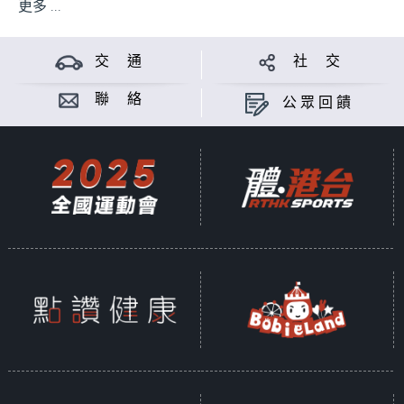
更多 ...
交 通
社 交
聯 絡
公眾回饋