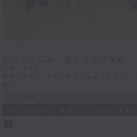
02/08/2026
在變局中領導：餐飲企業的策略、
主持：湛家揚
嘉賓：陳淑芳 (太興集團副主席兼執行董事)、
官))
0
seconds
00:00
of
1
02/08/2026 - 足本 Full (HKT 14:00 
hour,
46
minutes,
54
seconds
Volume
90%