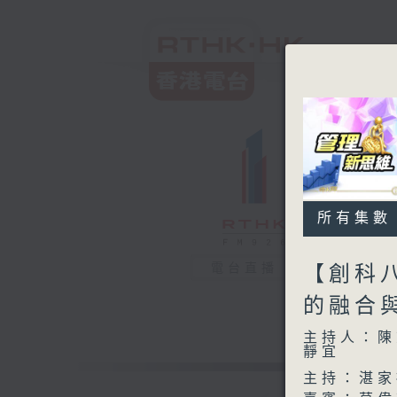
所有集數
電台直播
【創科
的融合
主持人：陳
靜宜
主持：湛家