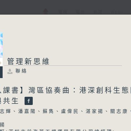
電視
電台
新聞
WEB+
管理新思維
管理新思維
聯絡
聯絡
所有集數
八課書】灣區協奏曲：港深創科生態
與共生
您喜歡這個節目嗎?
志輝、潘嘉陽、蘇雋、盧偉民、湛家揚、關志康
主持人：陳志輝、潘嘉陽、蘇雋、盧偉民、湛
揚