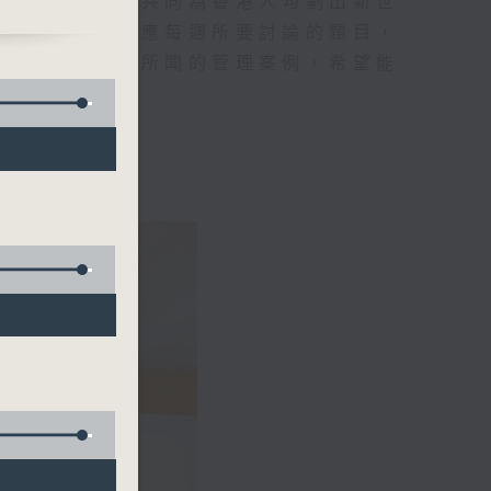
及嘉賓的討論，共同為香港人勾劃出新世
中主持人將會因應每週所要討論的題目，
親身經歷或所見所聞的管理案例，希望能
提供建議。