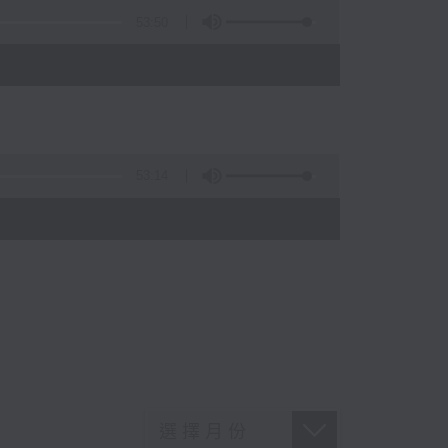
53:50
53:14
)