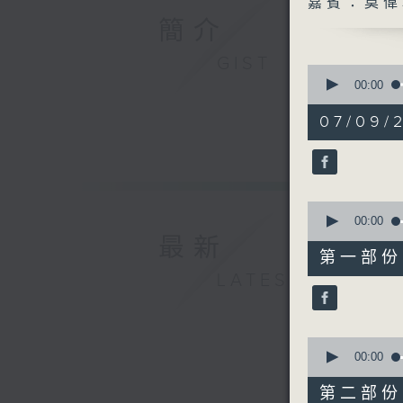
嘉賓：莫偉
簡介
GIST
0
seconds
00:00
of
1
07/09/2
hour,
45
minutes,
7
seconds
90%
0
seconds
00:00
of
最新
52
第一部份 P
minutes,
LATEST
30
seconds
90%
0
seconds
00:00
of
52
第二部份 P
minutes,