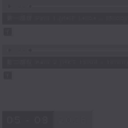
0
seconds
00:00
of
53
第一部份 Part 1 (HKT 14:04 - 15:00)
minutes,
50
seconds
Volume
90%
0
seconds
00:00
of
53
第二部份 Part 2 (HKT 15:04 - 16:00
minutes,
14
seconds
Volume
90%
05 - 08
2026