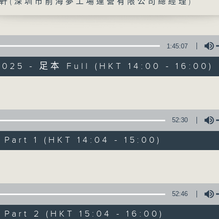
全新一輯「管理新思維」繼續透過各主持人
軒(深圳市前海夢工場運營有限公司總經理)
紀管理方向，並帶來一些嶄新的啟發。節目
邀請有關的工商機構管理人員與聽眾分享其
從實戰的市場例子中，印證理論，分析現象，
1:45:07
025 - 足本 Full (HKT 14:00 - 16:00)
Volume
52:30
art 1 (HKT 14:04 - 15:00)
Volume
52:46
art 2 (HKT 15:04 - 16:00)