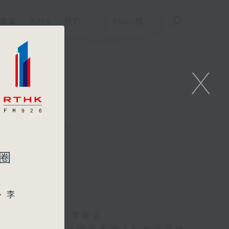
重溫
APPS
我們
ENG
/
簡
X
圈
、李
家揚、關志康、李靜宜