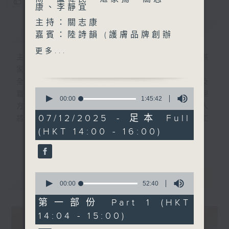
您喜歡這個節目嗎?
康、李靜宜
主持：關志康
簡介
GIST
嘉賓：陸詩韻 (護膚品牌創辦
人）
更多...
主持人：陳志輝、潘嘉陽、蘇雋、盧偉民、湛
家揚、關志康、李靜宜
全新一輯「管理新思維」繼續透過各主持人及
0
嘉賓的討論，共同為香港人勾劃出新世紀管理
seconds
00:00
1:45:42
方向，並帶來一些嶄新的啟發。節目中主持人
of
1
07/12/2025 - 足本 Full
將會因應每週所要討論的題目，邀請有關的工
hour,
(HKT 14:00 - 16:00)
商機構管理人員與聽眾分享其親身經歷或所見
45
更多...
minutes,
所聞的管理案例，希望能從實戰的市場例子
42
中，印證理論，分析現象，提供建議。
seconds
0
最新
LATEST
seconds
00:00
52:40
of
52
第一部份 Part 1 (HKT
minutes,
14:04 - 15:00)
40
seconds