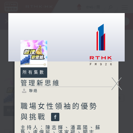
ENG
/
簡
×
全新 RTHK On The Go
取得
一手掌握 RTHK 電台、電視節目
所有集數
X
管理新思維
聯絡
管理新思維
電台直播
職場女性領袖的優勢
聯絡
所有集數
與挑戰
主持人：陳志輝、潘嘉陽、蘇
雋、盧偉民、湛家揚、關志