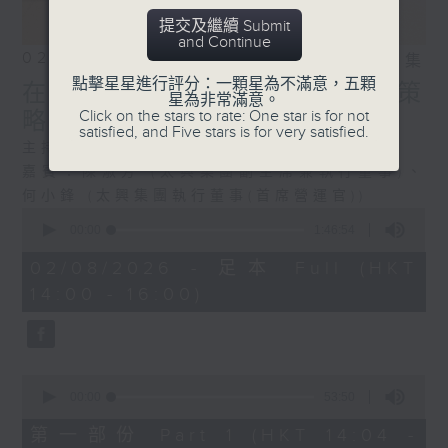
提交及繼續 Submit
and Continue
02/08/2026
相片集
點擊星星進行評分：一顆星為不滿意，五顆
在變局中領導：餐飲企業的策
星為非常滿意。
Click on the stars to rate: One star is for not
略、人才與創新
satisfied, and Five stars is for very satisfied.
主持：湛家揚
嘉賓：陳淑芳 (太興集團副主席兼執行董事)、
何小鋒 (太興集團執行董事(首席營運官))
0
seconds
00:00
1:46:54
of
1
02/08/2026 - 足本 Full (HKT
hour,
14:00 - 16:00)
46
minutes,
54
seconds
0
seconds
00:00
53:50
of
53
第一部份 Part 1 (HKT 14:04 -
minutes,