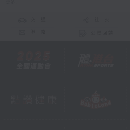
更多 ...
交 通
社 交
聯 絡
公眾回饋