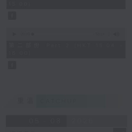
15:00)
50
seconds
0
seconds
00:00
53:14
of
53
第二部份 Part 2 (HKT 15:04 -
minutes,
16:00)
14
seconds
重溫
CATCHUP
05 - 08
2026