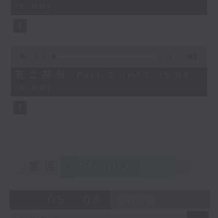
15:00)
50
seconds
0
seconds
00:00
53:14
of
53
第二部份 Part 2 (HKT 15:04 -
minutes,
16:00)
14
seconds
重溫
CATCHUP
05 - 08
2026