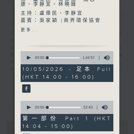
您喜歡這個節目嗎?
康、李靜宜、林曉鋒
主持：盧偉民、李靜宜
簡介
GIST
嘉賓：吳家穎 (商界環保協會
行政總裁)
更多...
主持人：陳志輝、潘嘉陽、蘇雋、盧偉民、湛
家揚、關志康、李靜宜、林曉鋒
全新一輯「管理新思維」繼續透過各主持人及
0
嘉賓的討論，共同為香港人勾劃出新世紀管理
seconds
00:00
1:44:57
方向，並帶來一些嶄新的啟發。節目中主持人
of
1
10/05/2026 - 足本 Full
將會因應每週所要討論的題目，邀請有關的工
hour,
(HKT 14:00 - 16:00)
商機構管理人員與聽眾分享其親身經歷或所見
44
更多...
minutes,
所聞的管理案例，希望能從實戰的市場例子
57
中，印證理論，分析現象，提供建議。
seconds
0
最新
LATEST
seconds
00:00
52:40
of
52
第一部份 Part 1 (HKT
minutes,
14:04 - 15:00)
40
seconds