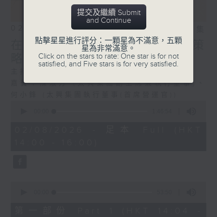
提交及繼續 Submit
and Continue
02/08/2026
相片集
點擊星星進行評分：一顆星為不滿意，五顆
在變局中領導：餐飲企業的策
星為非常滿意。
Click on the stars to rate: One star is for not
略、人才與創新
satisfied, and Five stars is for very satisfied.
主持：湛家揚
嘉賓：陳淑芳 (太興集團副主席兼執行董事)、
何小鋒 (太興集團執行董事(首席營運官))
0
seconds
00:00
1:46:54
of
1
02/08/2026 - 足本 Full (HKT
hour,
14:00 - 16:00)
46
minutes,
54
seconds
0
seconds
00:00
53:50
of
53
第一部份 Part 1 (HKT 14:04 -
minutes,