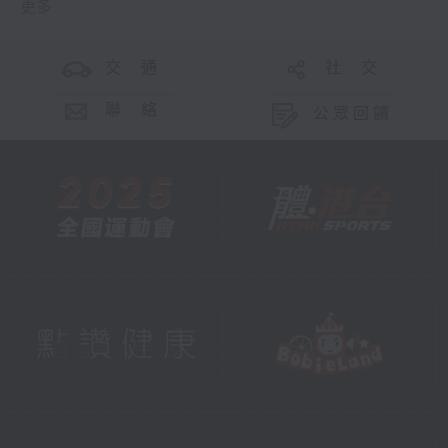
更多 ...
交 通
社 交
聯 絡
公眾回饋