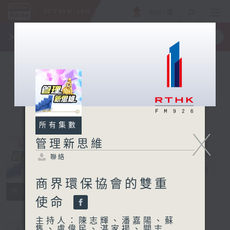
ENG
/
簡
×
全新 RTHK On The Go
取得
一手掌握 RTHK 電台、電視節目
所有集數
X
管理新思維
聯絡
管理新思維
電台直播
商界環保協會的雙重
聯絡
所有集數
使命
主持人：陳志輝、潘嘉陽、蘇
雋、盧偉民、湛家揚、關志