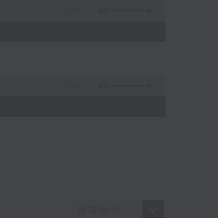
53:50
53:14
)