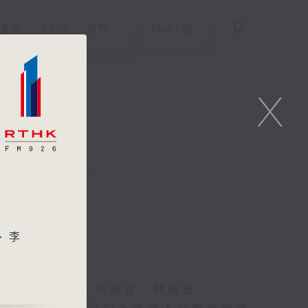
重溫
APPS
我們
ENG
/
簡
X
、李
家揚、關志康、李靜宜、林曉鋒