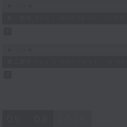
0
seconds
00:00
of
53
第一部份 Part 1 (HKT 14:04 - 15:00)
minutes,
50
seconds
Volume
90%
0
seconds
00:00
of
53
第二部份 Part 2 (HKT 15:04 - 16:00
minutes,
14
seconds
Volume
90%
05 - 08
2026