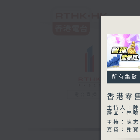
所有集數
電台直播
香港零
主持人：陳
靜宜、林曉
主持：陳志
嘉賓：謝寶