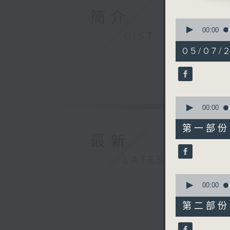
簡介
0
seconds
00:00
GIST
of
1
05/07/2
hour,
47
minutes,
18
seconds
90%
0
seconds
00:00
of
53
第一部份 P
minutes,
最新
0
seconds
90%
LATEST
0
seconds
00:00
of
54
第二部份 P
minutes,
28
seconds