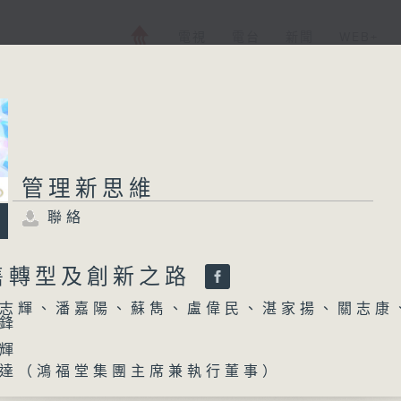
電視
電台
新聞
WEB+
管理新思維
管理新思維
聯絡
聯絡
所有集數
售轉型及創新之路
志輝、潘嘉陽、蘇雋、盧偉民、湛家揚、關志康
您喜歡這個節目嗎?
鋒
輝
達（鴻福堂集團主席兼執行董事）
主持人：陳志輝、潘嘉陽、蘇雋、盧偉民、湛