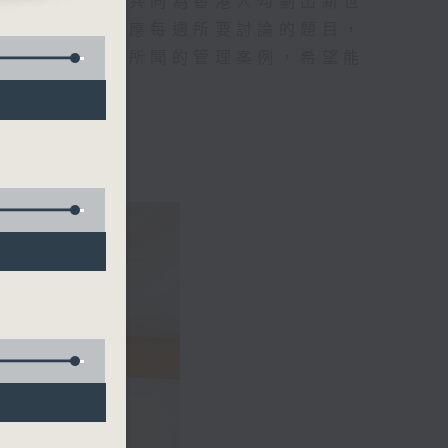
及嘉賓的討論，共同為香港人勾劃出新世
中主持人將會因應每週所要討論的題目，
親身經歷或所見所聞的管理案例，希望能
提供建議。