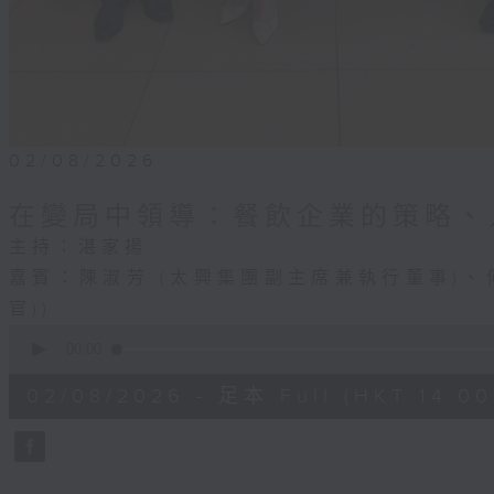
02/08/2026
在變局中領導：餐飲企業的策略、
主持：湛家揚
嘉賓：陳淑芳 (太興集團副主席兼執行董事)、
官))
0
seconds
00:00
of
1
02/08/2026 - 足本 Full (HKT 14:00 
hour,
46
minutes,
54
seconds
Volume
90%