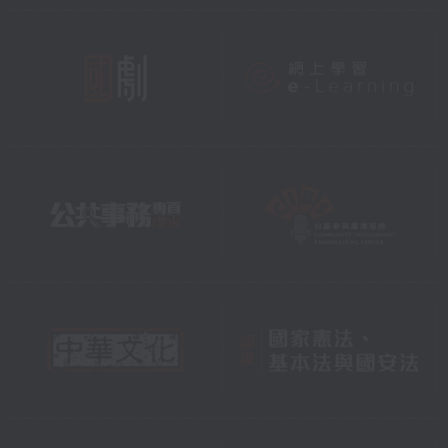
固自己的地位，於是致信漢武帝，請求比照
漢朝的內諸侯，三年入朝一次，撤除南越國
與漢朝國界上的邊關。漢武帝答應了樛太
后，派衛尉路博德屯兵桂陽（今廣東連州
市）戒備。
呂嘉強烈反對南越國內屬漢朝，趙興和樛太
后設宴送別漢朝使者和呂嘉，欲在席間殺死
呂嘉，想借漢朝使者之力殺死呂嘉等人。但
漢使膽怯，被呂嘉識破逃脫，集結反漢勢
力，起兵攻入王宮，殺趙興、樛太后及漢
使，立趙建德為王。
漢武帝得知南越國政變，元鼎五年（公元前
112年）秋，調遣罪人和江淮以南的水兵共十
萬人，兵分五路進討伐南越：伏波將軍路博
德從桂陽沿湟水（今廣東省境內的連江）南
下；樓船將楊僕從豫章郡過橫浦關沿湞水南