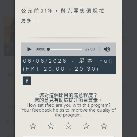
公元前31年，與克麗奧佩脫拉
結盟、長期經營東方嘅安東
更多...
尼，與及在羅馬和西方建立穩
固政治軍事基礎的屋大維，爆
古今風雲人物
電台直播
發羅馬共和時期最後一場內戰
0
——亞克興海戰。
seconds
00:00
27:08
特備網頁
PODCASTS
聯絡
所有集數
of
27
06/06/2026 - 足本 Full
這場海戰體現了軍事戰術、組
minutes,
(HKT 20:00 - 20:30)
8
織、靈活性與及指揮系統的重
您喜歡這個節目嗎?
seconds
要，而這幾方面均略勝一籌的
屋大維，贏得最後勝利。
簡介
GIST
您對這個節目的滿意程度？
公元前 30 年，安東尼與克麗
您的意見有助於提升節目質素。
How satisfied are you with this program?
奧佩脫拉在埃及自殺，埃及成
主持人：曾卓然、譚家齊
Your feedback helps to improve the quality of
為羅馬行省。屋大維成為唯一
the program.
最高統治者，並逐步建立元首
細訴傳奇人物的風雲事跡，重新認識中外歷史。
☆
☆
☆
☆
☆
制。公元前 27 年，屋大維自
稱「奧古斯都」，正式開創