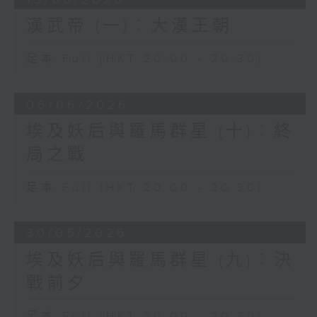
遠，有山河阻隔，於是閉關自守，以「蠻夷
大長老」自居，割據稱王，向外擴張至交趾
漢武帝 (一)︰大漢王朝
（今越南北部），並且曾經稱帝，對漢朝叛
服無常。
足本 Full (HKT 20:00 - 20:30)
建元四年（公元前137年）趙佗去世，享壽百
餘歲，其孫趙眜繼位，對漢朝自稱「南越文
06/06/2026
王」，在國內自稱「南越文帝」。漢武帝初
埃及妖后與羅馬群星 (十)︰終
登位，閩越國（在今福建）正舉兵侵犯南越
局之戰
國，南越難以抵擋，趙眛請求漢武帝處理此
事，武帝派王恢、韓安國等領兵討伐閩越，
足本 Full (HKT 20:00 - 20:30)
漢兵未到，閩越內訌，王弟殺死了國王郢，
投降漢朝，於是漢武帝將閩越國一分為越繇
王、東越王二國，直接受制於漢朝。
30/05/2026
南越國王趙眛表示與漢朝修好，願意親赴長
埃及妖后與羅馬群星 (九)︰決
安朝見漢武帝，並且派太子嬰齊到長安宮廷
戰前夕
當警衛。漢使莊助（史書避東漢明帝劉莊
諱，改寫為嚴助）離開後，趙眜卻以病為藉
足本 Full (HKT 20:00 - 20:30)