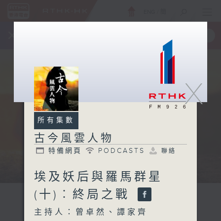
ENG
/
簡
×
全新 RTHK On The Go
取得
一手掌握 RTHK 電台、電視節目
X
所有集數
古今風雲人物
特備網頁
PODCASTS
聯絡
埃及妖后與羅馬群星
(十)︰終局之戰
主持人：曾卓然、譚家齊