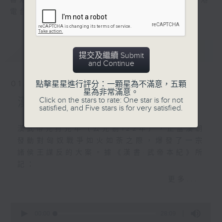
香港電台文教組製作，逢星期六晚8:00，香港
「羅馬帝國」。
電台第一台
最新
LATEST
提交及繼續 Submit
and Continue
01/08/2026
點擊星星進行評分：一顆星為不滿意，五顆
星為非常滿意。
Click on the stars to rate: One star is for not
漢武帝 (八)︰平定淮南
satisfied, and Five stars is for very satisfied.
漢武帝元狩元年（公元前122年），正當漢朝
發動對匈奴戰爭如火如荼之際，爆發了一宗
諸侯王謀反的大案。據《漢書·武帝本紀》所
記：
更多...
「元狩元年（公元前122年）十一月（當時是
以十月為歲首，十一月是該年第二個月），
0
淮南王安、衡山王賜謀反，誅。黨與死者數
seconds
00:00
28:09
of