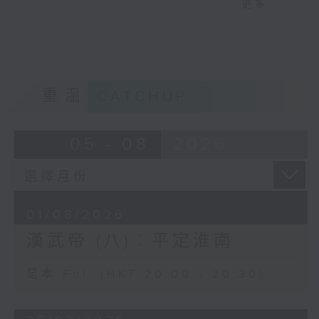
的「河南地」（今內蒙古鄂爾多斯），並且
更多...
征，殺死英布，但漢朝對管控淮南國仍然鞭
向北擴展，抵達陰山，設置雲中、五原、朔
長莫及，於是封高祖幼子劉長為淮南王，任
方郡；又擊敗匈奴右部，取得河西走廊，先
命功臣張蒼為淮南相（張蒼曾經長期是蕭何
後設置酒泉、武威、張掖、敦煌四郡，打通
副手，任計相，即理財主管，崇尚黃老之
西域交通線，使漢朝國威大振，西域諸國王
術）以懷柔手法安撫淮南地方勢力。呂后末
侯、商人紛紛朝貢，開啓中西文化交流歷
重溫
CATCHUP
年，張蒼調回長安，劉長不受節制，終於惹
史。
下大禍。文帝把淮南一分為三，但淮南故土
橫亙中原與長江以南越人地域之間，為漢朝
元狩四年，武帝派衛青、霍去病各率騎兵五
05 - 08
2026
征服東甌、東越、閩越、南越，構成障礙。
萬，步兵數十萬出擊，衛青出定襄，越過戈
壁，直攻匈奴王庭，匈奴單于遁走，衛青追
景帝時，趁平定七國之亂之勢，把淮南王劉
至寘顏山趙信城而還。霍去病出代郡，與匈
安之弟廬江王劉勃移封濟北王，取得廬江國
奴左賢王接戰，左賢王敗走，霍去病追至狼
01/08/2026
所屬的廬江郡及豫章郡，但仍然受淮南、衡
居胥山，祭天而還（即所謂「封狼居
山二國所阻，而淮南國都壽春（今安徽壽
漢武帝 (八)︰平定淮南
胥」）。此役之後，匈奴基本上已無力威脅
縣），在淮河南岸，是從中原南下淮河、長
漢朝邊疆。西漢末學者揚雄曾經說：漢武帝
江以南的戰略重地，曾經是戰國時期楚國最
「深惟社稷之計，規恢萬載之策，乃大興師
足本 Full (HKT 20:00 - 20:30)
後首都，也是後來「淝水之戰」的戰場所
數十萬，使衛青、霍去病操兵，前後十餘
在。淮南王劉安手擁這些軍事資源，令漢武
年，於是浮西河、絕大漠，破寘顏，襲王
帝寢食難安，武帝欲拓展東南方，受阻於淮