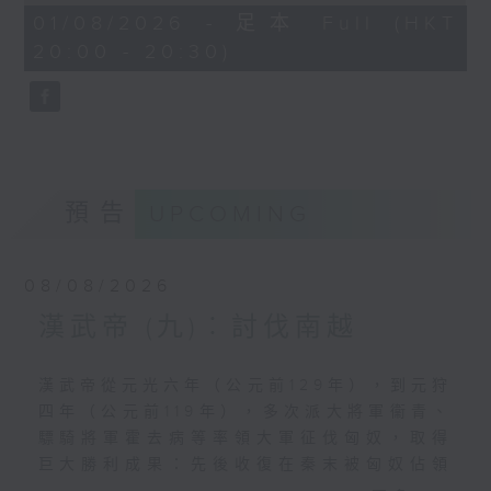
萬人。」
28
01/08/2026 - 足本 Full (HKT
minutes,
20:00 - 20:30)
9
淮南王劉安與衡山王劉賜，都是漢高祖劉邦
seconds
幼子淮南王劉長的兒子。劉長自恃是漢文帝
的唯一在生弟弟，在封國行事跋扈，屢次違
反朝廷禁令，被人告發，押往長安受審，得
到文帝寬赦，免死，流放巴蜀（今四川，當
時是落後地區），途中絕食而死。文帝為表
預告
UPCOMING
示重視親情，把劉長的淮南國分為三份，封
劉長之子劉安為淮南王，劉賜為衡山王、劉
勃為廬江王，當時只有七、八歲。這三個諸
08/08/2026
侯王國位於中原的正南方，淮河以南，伸延
到長江以南的黃山一帶，以及鄱陽湖以南的
漢武帝 (九)︰討伐南越
贛江流域，秦末時稱為九江國，是英布的根
據地。英布歸附漢高祖劉邦，出兵參加攻擊
漢武帝從元光六年（公元前129年），到元狩
項羽，立下大功，改稱為淮南王，而淮南國
四年（公元前119年），多次派大將軍衞青、
境，竹、木、膠、漆、礦物等資源豐厚，而
驃騎將軍霍去病等率領大軍征伐匈奴，取得
且有不少越人部落，戰鬥力強悍，成為漢朝
巨大勝利成果：先後收復在秦末被匈奴佔領
心腹大患。漢高祖藉口英布謀反，領兵親