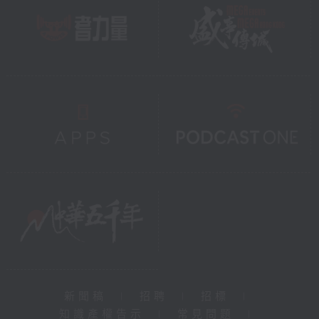
下；越人降將戈船將軍鄭嚴、和下厲將軍田
甲，分別從零陵（今廣西桂林北方）出發，
鄭嚴沿灕水直下，田甲的則直抵蒼梧（今廣
西梧州市）；馳義侯何遺率領巴蜀罪人及夜
郎（今貴州）軍隊，直下牂柯江（今西江上
游），五路大軍指向南越國的都城番禺。
番禺城破，呂嘉及趙建德出逃，不久被漢軍
擒獲，呂嘉和趙建德被擒之後，南越國屬下
各郡縣包括蒼梧王趙光，皆不戰而向漢朝投
降。鄭嚴和田甲的軍隊，以及何遺調動的夜
郎軍隊還未到達，南越國已經被平定了。南
越國歷經五代君主，九十三年，故土納入漢
版圖。
新聞稿
|
招聘
|
招標
|
知識產權告示
|
常見問題
|