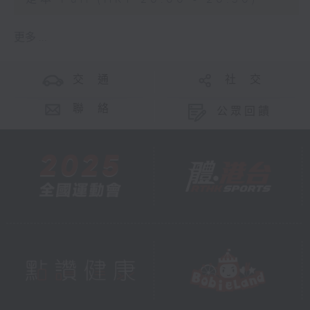
口，終生不肯入朝長安。公元前122年趙眜病
重，太子趙嬰齊從長安回南越國，趙眜去
更多 ...
世，嬰齊繼位。趙嬰齊去長安之前，娶越人
女子為妻，生長子趙建德，趙嬰齊去長安，
又娶邯鄲樛氏女為妻（趙佗原籍趙國邯
交 通
社 交
鄲），生子趙興。趙嬰齊繼位後，立樛氏為
后，趙興為太子。趙嬰齊殘暴，恣意殺人，
聯 絡
公眾回饋
大失人心，大臣派系分裂。漢武帝多次派使
者到南越國，勸告趙嬰齊到長安朝見，嬰齊
以有病為藉口，不肯入朝。
元鼎四年（公元前113年）趙嬰齊病死，諡
「南越明王」。太子趙興即位，其母樛氏成
為太后。同年，漢武帝派遣安國少季出使南
越國，安國少季是樛氏在長安時的舊情人，
留在南越國輔政。南越國的實權掌握在丞相
呂嘉等老臣手中，對樛太后及安國少季的親
漢態度十分不滿。樛太后感受到朝野的孤
立，害怕權力被奪，謀求依附漢朝的威勢鞏