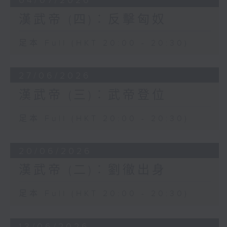
04/07/2026
殺漢使者為理由，出兵水陸並進，征伐朝
漢武帝 (四)︰反擊匈奴
鮮。《史記·朝鮮列傳》記述：「天子募罪人
擊朝鮮。其秋，遣樓船將軍楊僕從齊（今山
足本 Full (HKT 20:00 - 20:30)
東半島北岸）浮渤海；兵五萬人，左將軍荀
彘出遼東，討右渠（國王名）」，經過連番
惡戰，朝鮮國內部分裂，國相路人、韓陰等
27/06/2026
殺國王右渠降漢，漢朝在朝鮮故土設置樂
漢武帝 (三)︰武帝登位
浪、臨屯、玄菟、真番四郡。
南方的南越國，起源於秦始皇滅六國之後，
足本 Full (HKT 20:00 - 20:30)
繼續派軍南下，試圖收復嶺南的越人部落。
經過數年苦戰，秦軍屢敗，其後史祿（史是
20/06/2026
官職，祿是人名）開通連接湘、灕二水的靈
渠運河，貫通交通線，秦軍攻下番禺（今廣
漢武帝 (二)︰劉徹出身
州市老城），設置南海、桂林、象三郡，得
以管轄嶺南。數年後，始皇死，中原大亂，
足本 Full (HKT 20:00 - 20:30)
南海郡尉（軍政長官）任囂病重，臨死把權
力托附給龍川縣令趙佗。趙佗自恃地方偏
13/06/2026