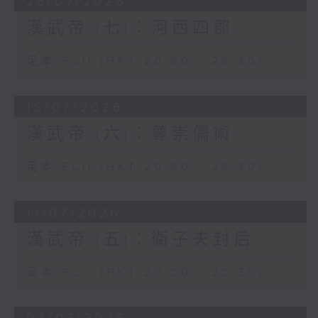
25/07/2026
庭，窮極其地，追奔逐北，封狼居胥山，禪
南，所以廢淮南、衡山二國，是必要戰畧，
於姑衍，以臨瀚海（戈壁沙漠），擄名王貴
漢武帝 (七)︰河西四郡
「淮南獄」之發生，是武帝掃除東南強藩，
人以百數，自是以後，匈奴震怖，益求和
以打通東南之路的重要手段。
親。然而未肯稱臣也。」漢武帝征伐匈奴，
足本 Full (HKT 20:00 - 20:30)
取得階段性勝利。
18/07/2026
然而漢朝周邊，仍然存在多個割據政權，實
力最強大的是東北方的朝鮮國，和南方的南
漢武帝 (六)︰尊崇儒術
越國。朝鮮國位於今日鴨綠江流域至朝鮮半
島北部一帶，相傳是商朝末年，商王族箕子
足本 Full (HKT 20:00 - 20:30)
所建立，一直延續至戰國後期。戰國時，燕
國（首都在今北京市中心西南角，當時稱為
「薊」，燕昭王又在易水旁興建「下都」）
11/07/2026
向遼東擴張，燕國人衛滿滅箕氏朝鮮，據地
漢武帝 (五)︰衛子夫封后
稱王，由秦朝至漢初，衛氏朝鮮不肯臣服，
而且與匈奴呼應，並且阻止附近部族向漢朝
足本 Full (HKT 20:00 - 20:30)
納貢。
元封二年（公元前109年）漢武帝以朝鮮王襲