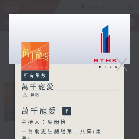
ENG
/
簡
×
全新 RTHK On The Go
取得
一手掌握 RTHK 電台、電視節目
X
所有集數
萬千寵愛
聯絡
萬千寵愛
電台直播
萬千寵愛
聯絡
所有集數
主持人：葉韻怡
一台助更生劇場第十八集(重