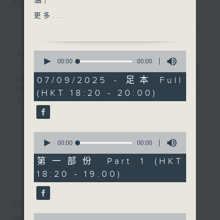
溫)
您喜歡這個節目嗎?
更多...
『更生資訊輕Zone傾』
簡介
GIST
嘉賓：愛心僱主：巴士公司總
0
主持人：葉韻怡
經理黃偉業
seconds
00:00
00:00
《萬千寵愛》自2000年開始（前名：黃昏點
of
車長：阿杰
0
唱樂園），逢星期日黃昏6點新聞後，為聽眾
07/09/2025 - 足本 Full
主題：愛心僱主計劃
seconds
點播歌曲！而點唱對象多為在囚人士、更生人
(HKT 18:20 - 20:00)
士及其家人！
在2000年時，當時互聯網已相當流行，大多
更多...
0
數聽眾透過電郵寫點唱內容給主持人，但囚友
seconds
00:00
00:00
在獄中卻不能上網，所以只能靠親筆寫信寄到
of
0
第一部份 Part 1 (HKT
電台。
seconds
最新
LATEST
18:20 - 19:00)
信件來自香港各個監獄，由一般收押所到高設
防監獄也有。囚友們都花盡心思，希望吸引韻
02/08/2026
怡小天使的垂青，在眾多來信中選出自己的一
0