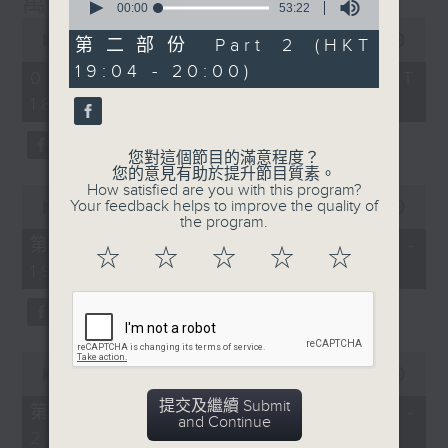
萬千寵愛
封，在節目內讀出。
seconds
00:00
53:22
of
0
53
seconds
00:00
1:29:24
第二部份 Part 2 (HKT
節目設有恆常的環節，包括《萬千寵愛空中留
minutes,
of
19:04 - 20:00)
22
1
言信箱》，給家人親友致電來1872311留
02/08/2026 - 足本 Full (HKT
seconds
hour,
言，為囚友送上「真人發聲」的祝福及問候；
18:20 - 20:00)
29
minutes,
另外亦有《藍色事件薄》，為囚友及其家人讀
24
出點唱信。更不時推出新環節，好讓大氣電波
seconds
您對這個節目的滿意程度？
將鐵窗內外的人連在一起，互相鼓勵及扶持，
您的意見有助於提升節目質素。
How satisfied are you with this program?
0
發放正能量！
Your feedback helps to improve the quality of
seconds
00:00
36:50
the program.
of
36
透過節目，希望令社會大眾可以更了解在囚及
第一部份 Part 1 (HKT 18:20 -
☆
☆
☆
☆
☆
minutes,
更生人士的內心世界，從而支持有志改過的更
19:00)
50
seconds
生人士，讓他／她們更有信心地踏上更生之
路。
0
主持﹕葉韻怡
seconds
00:00
52:44
of
提交及繼續 Submit
52
第二部份 Part 2 (HKT 19:04 -
and Continue
minutes,
20:00)
44