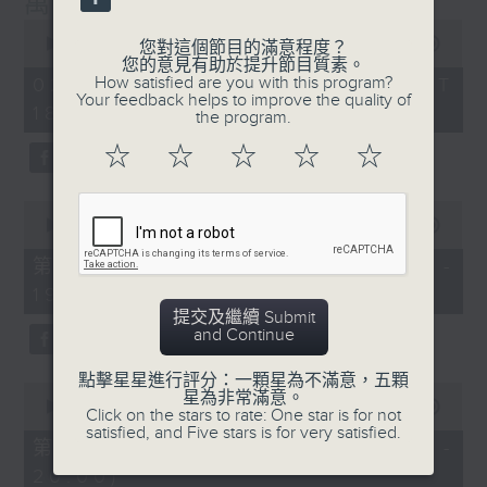
萬千寵愛
封，在節目內讀出。
0
seconds
00:00
1:29:24
您對這個節目的滿意程度？
節目設有恆常的環節，包括《萬千寵愛空中留
of
您的意見有助於提升節目質素。
1
言信箱》，給家人親友致電來1872311留
How satisfied are you with this program?
02/08/2026 - 足本 Full (HKT
hour,
Your feedback helps to improve the quality of
言，為囚友送上「真人發聲」的祝福及問候；
18:20 - 20:00)
29
the program.
minutes,
另外亦有《藍色事件薄》，為囚友及其家人讀
24
☆
☆
☆
☆
☆
出點唱信。更不時推出新環節，好讓大氣電波
seconds
將鐵窗內外的人連在一起，互相鼓勵及扶持，
0
發放正能量！
seconds
00:00
36:50
of
36
透過節目，希望令社會大眾可以更了解在囚及
第一部份 Part 1 (HKT 18:20 -
minutes,
更生人士的內心世界，從而支持有志改過的更
19:00)
50
seconds
生人士，讓他／她們更有信心地踏上更生之
提交及繼續 Submit
and Continue
路。
點擊星星進行評分：一顆星為不滿意，五顆
0
星為非常滿意。
主持﹕葉韻怡
seconds
00:00
52:44
Click on the stars to rate: One star is for not
of
satisfied, and Five stars is for very satisfied.
52
第二部份 Part 2 (HKT 19:04 -
minutes,
20:00)
44