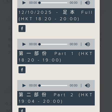
您喜歡這個節目嗎?
seconds
00:00
00:00
of
0
12/10/2025 - 足本 Full
簡介
GIST
seconds
(HKT 18:20 - 20:00)
主持人：葉韻怡
《萬千寵愛》自2000年開始（前名：黃昏點
唱樂園），逢星期日黃昏6點新聞後，為聽眾
0
seconds
00:00
00:00
點播歌曲！而點唱對象多為在囚人士、更生人
of
士及其家人！
0
第一部份 Part 1 (HKT
seconds
18:20 - 19:00)
在2000年時，當時互聯網已相當流行，大多
更多...
數聽眾透過電郵寫點唱內容給主持人，但囚友
在獄中卻不能上網，所以只能靠親筆寫信寄到
0
電台。
seconds
00:00
00:00
最新
LATEST
of
0
信件來自香港各個監獄，由一般收押所到高設
第二部份 Part 2 (HKT
seconds
防監獄也有。囚友們都花盡心思，希望吸引韻
19:04 - 20:00)
02/08/2026
怡小天使的垂青，在眾多來信中選出自己的一