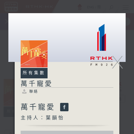
ENG
/
簡
×
全新 RTHK On The Go
取得
一手掌握 RTHK 電台、電視節目
X
所有集數
萬千寵愛
聯絡
萬千寵愛
電台直播
萬千寵愛
聯絡
所有集數
主持人：葉韻怡
0