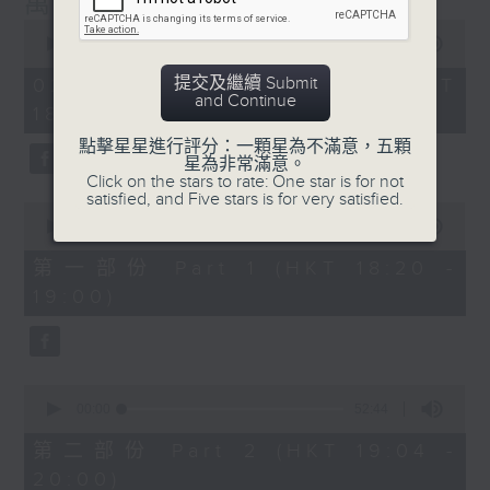
萬千寵愛
封，在節目內讀出。
0
seconds
00:00
1:29:24
節目設有恆常的環節，包括《萬千寵愛空中留
of
1
言信箱》，給家人親友致電來1872311留
提交及繼續 Submit
02/08/2026 - 足本 Full (HKT
hour,
and Continue
言，為囚友送上「真人發聲」的祝福及問候；
18:20 - 20:00)
29
minutes,
另外亦有《藍色事件薄》，為囚友及其家人讀
點擊星星進行評分：一顆星為不滿意，五顆
24
出點唱信。更不時推出新環節，好讓大氣電波
星為非常滿意。
seconds
Click on the stars to rate: One star is for not
將鐵窗內外的人連在一起，互相鼓勵及扶持，
satisfied, and Five stars is for very satisfied.
0
發放正能量！
seconds
00:00
36:50
of
36
透過節目，希望令社會大眾可以更了解在囚及
第一部份 Part 1 (HKT 18:20 -
minutes,
更生人士的內心世界，從而支持有志改過的更
19:00)
50
seconds
生人士，讓他／她們更有信心地踏上更生之
路。
0
主持﹕葉韻怡
seconds
00:00
52:44
of
52
第二部份 Part 2 (HKT 19:04 -
minutes,
20:00)
44