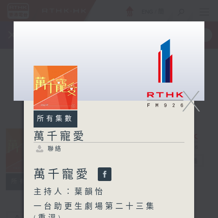
ENG
/
簡
×
全新 RTHK On The Go
取得
一手掌握 RTHK 電台、電視節目
X
所有集數
萬千寵愛
聯絡
萬千寵愛
電台直播
萬千寵愛
聯絡
所有集數
主持人：葉韻怡
一台助更生劇場第二十三集