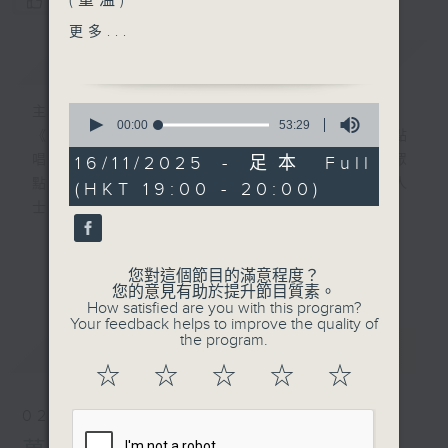
(重溫)
您喜歡這個節目嗎?
主題：懲教先鋒計劃
更多...
簡介
GIST
『更生資訊輕Zone傾』
0
主持人：葉韻怡
嘉賓：懲教主任(懲教先鋒計
seconds
00:00
53:29
《萬千寵愛》自2000年開始（前名：黃昏點
of
劃)馬德鋒先生
53
唱樂園），逢星期日黃昏6點新聞後，為聽眾
16/11/2025 - 足本 Full
懲教先鋒領袖文慧
minutes,
點播歌曲！而點唱對象多為在囚人士、更生人
(HKT 19:00 - 20:00)
29
seconds
士及其家人！
在2000年時，當時互聯網已相當流行，大多
更多...
您對這個節目的滿意程度？
數聽眾透過電郵寫點唱內容給主持人，但囚友
您的意見有助於提升節目質素。
在獄中卻不能上網，所以只能靠親筆寫信寄到
How satisfied are you with this program?
Your feedback helps to improve the quality of
電台。
the program.
最新
LATEST
☆
☆
☆
☆
☆
信件來自香港各個監獄，由一般收押所到高設
防監獄也有。囚友們都花盡心思，希望吸引韻
02/08/2026
怡小天使的垂青，在眾多來信中選出自己的一