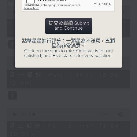
萬千寵愛
封，在節目內讀出。
0
seconds
00:00
1:29:24
節目設有恆常的環節，包括《萬千寵愛空中留
of
1
言信箱》，給家人親友致電來1872311留
提交及繼續 Submit
02/08/2026 - 足本 Full (HKT
hour,
and Continue
言，為囚友送上「真人發聲」的祝福及問候；
18:20 - 20:00)
29
minutes,
另外亦有《藍色事件薄》，為囚友及其家人讀
點擊星星進行評分：一顆星為不滿意，五顆
24
出點唱信。更不時推出新環節，好讓大氣電波
星為非常滿意。
seconds
Click on the stars to rate: One star is for not
將鐵窗內外的人連在一起，互相鼓勵及扶持，
satisfied, and Five stars is for very satisfied.
0
發放正能量！
seconds
00:00
36:50
of
36
透過節目，希望令社會大眾可以更了解在囚及
第一部份 Part 1 (HKT 18:20 -
minutes,
更生人士的內心世界，從而支持有志改過的更
19:00)
50
seconds
生人士，讓他／她們更有信心地踏上更生之
路。
0
主持﹕葉韻怡
seconds
00:00
52:44
of
52
第二部份 Part 2 (HKT 19:04 -
minutes,
20:00)
44