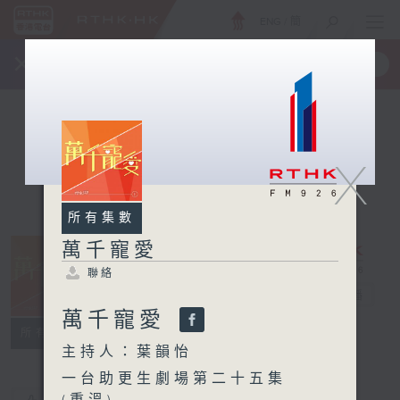
ENG
/
簡
×
全新 RTHK On The Go
取得
一手掌握 RTHK 電台、電視節目
X
所有集數
萬千寵愛
聯絡
萬千寵愛
電台直播
萬千寵愛
聯絡
所有集數
主持人：葉韻怡
一台助更生劇場第二十五集