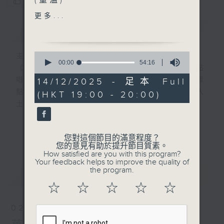
(重溫)
您喜歡這個節目嗎?
主題：女性在囚人士親子中心
更多...
&親子留宿共聚計劃
簡介
GIST
0
主持人：葉韻怡
『更生資訊輕Zone傾』
seconds
00:00
54:16
《萬千寵愛》自2000年開始（前名：黃昏點
of
嘉賓：香港惠苗協會會長藍美
54
唱樂園），逢星期日黃昏6點新聞後，為聽眾
14/12/2025 - 足本 Full
容博士
minutes,
點播歌曲！而點唱對象多為在囚人士、更生人
(HKT 19:00 - 20:00)
16
seconds
士及其家人！
羅湖懲教所懲教主任(更生事
務分組2)吳寶慧女士
在2000年時，當時互聯網已相當流行，大多
更多...
您對這個節目的滿意程度？
數聽眾透過電郵寫點唱內容給主持人，但囚友
您的意見有助於提升節目質素。
在獄中卻不能上網，所以只能靠親筆寫信寄到
How satisfied are you with this program?
Your feedback helps to improve the quality of
電台。
the program.
最新
LATEST
☆
☆
☆
☆
☆
信件來自香港各個監獄，由一般收押所到高設
防監獄也有。囚友們都花盡心思，希望吸引韻
02/08/2026
怡小天使的垂青，在眾多來信中選出自己的一