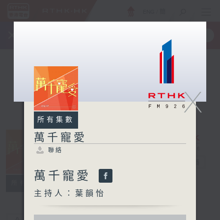
ENG
/
簡
×
全新 RTHK On The Go
取得
一手掌握 RTHK 電台、電視節目
X
所有集數
萬千寵愛
聯絡
萬千寵愛
電台直播
萬千寵愛
聯絡
所有集數
主持人：葉韻怡
0