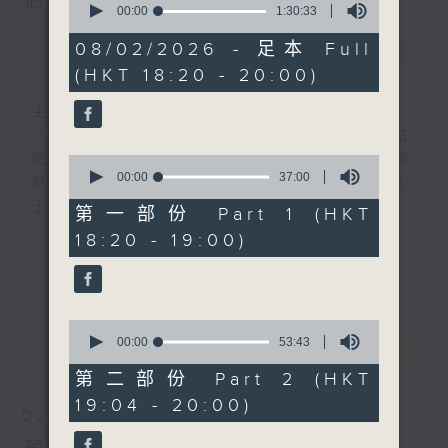
您喜歡這個節目嗎?
seconds
00:00
1:30:33
of
1
08/02/2026 - 足本 Full
簡介
GIST
hour,
(HKT 18:20 - 20:00)
30
minutes,
33
主持人：葉韻怡
seconds
《萬千寵愛》自2000年開始（前名：黃昏點
唱樂園），逢星期日黃昏6點新聞後，為聽眾
0
seconds
00:00
37:00
點播歌曲！而點唱對象多為在囚人士、更生人
of
士及其家人！
37
第一部份 Part 1 (HKT
minutes,
18:20 - 19:00)
0
在2000年時，當時互聯網已相當流行，大多
seconds
更多...
數聽眾透過電郵寫點唱內容給主持人，但囚友
在獄中卻不能上網，所以只能靠親筆寫信寄到
0
電台。
seconds
00:00
53:43
最新
LATEST
of
53
信件來自香港各個監獄，由一般收押所到高設
第二部份 Part 2 (HKT
minutes,
防監獄也有。囚友們都花盡心思，希望吸引韻
19:04 - 20:00)
43
02/08/2026
seconds
怡小天使的垂青，在眾多來信中選出自己的一