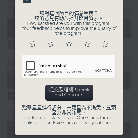
萬千寵愛
封，在節目內讀出。
0
seconds
00:00
1:29:24
您對這個節目的滿意程度？
節目設有恆常的環節，包括《萬千寵愛空中留
of
您的意見有助於提升節目質素。
1
言信箱》，給家人親友致電來1872311留
How satisfied are you with this program?
02/08/2026 - 足本 Full (HKT
hour,
Your feedback helps to improve the quality of
言，為囚友送上「真人發聲」的祝福及問候；
18:20 - 20:00)
29
the program.
minutes,
另外亦有《藍色事件薄》，為囚友及其家人讀
24
☆
☆
☆
☆
☆
出點唱信。更不時推出新環節，好讓大氣電波
seconds
將鐵窗內外的人連在一起，互相鼓勵及扶持，
0
發放正能量！
seconds
00:00
36:50
of
36
透過節目，希望令社會大眾可以更了解在囚及
第一部份 Part 1 (HKT 18:20 -
minutes,
更生人士的內心世界，從而支持有志改過的更
19:00)
50
seconds
生人士，讓他／她們更有信心地踏上更生之
提交及繼續 Submit
and Continue
路。
點擊星星進行評分：一顆星為不滿意，五顆
0
星為非常滿意。
主持﹕葉韻怡
seconds
00:00
52:44
Click on the stars to rate: One star is for not
of
satisfied, and Five stars is for very satisfied.
52
第二部份 Part 2 (HKT 19:04 -
minutes,
20:00)
44