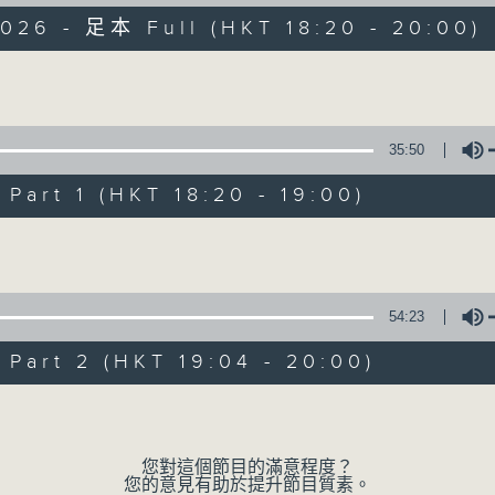
《萬千寵愛》自2000年開始（前名：黃昏點
026 - 足本 Full (HKT 18:20 - 20:00)
聽眾點播歌曲！而點唱對象多為在囚人士、更
在2000年時，當時互聯網已相當流行，大
Volume
但囚友在獄中卻不能上網，所以只能靠親筆寫
35:50
信件來自香港各個監獄，由一般收押所到高
art 1 (HKT 18:20 - 19:00)
吸引韻怡小天使的垂青，在眾多來信中選出自
Volume
節目設有恆常的環節，包括《萬千寵愛空中留言
留言，為囚友送上「真人發聲」的祝福及問
54:23
其家人讀出點唱信。更不時推出新環節，好
art 2 (HKT 19:04 - 20:00)
相鼓勵及扶持，發放正能量！
Volume
透過節目，希望令社會大眾可以更了解在囚
過的更生人士，讓他／她們更有信心地踏上更
您對這個節目的滿意程度？
您的意見有助於提升節目質素。