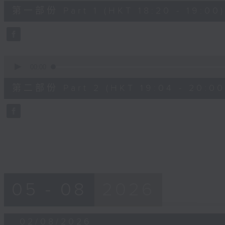
36
第一部份 Part 1 (HKT 18:20 - 19:00)
minutes,
50
seconds
Volume
90%
0
seconds
00:00
of
52
第二部份 Part 2 (HKT 19:04 - 20:00
minutes,
44
seconds
Volume
90%
05 - 08
2026
02/08/2026