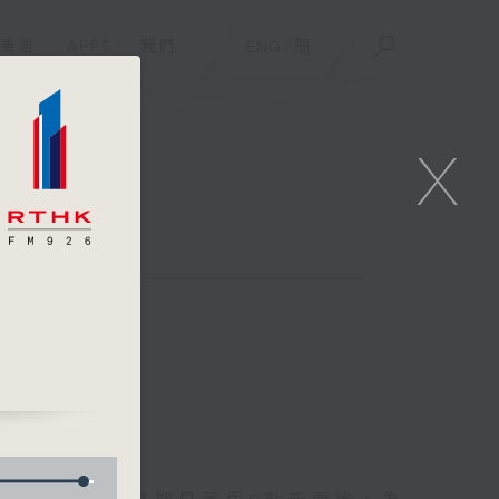
重溫
APPS
我們
ENG
/
簡
X