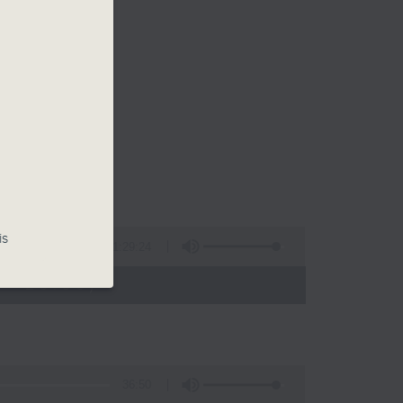
is
1:29:24
 - 20:00)
36:50