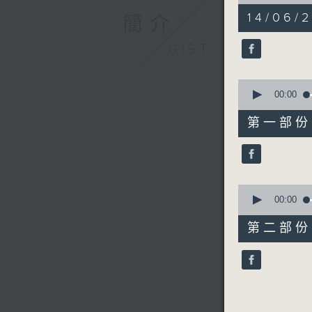
of
1
14/06/2
簡介
hour,
30
minutes,
GIST
3
seconds
90%
0
seconds
00:00
of
35
第一部份 P
minutes,
50
seconds
90%
0
seconds
00:00
of
54
第二部份 P
minutes,
23
seconds
90%