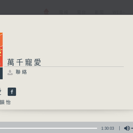
電視
電台
新聞
WEB+
萬千寵愛
萬千寵愛
聯絡
聯絡
所有集數
愛
韻怡
您喜歡這個節目嗎?
主持人：葉韻怡
1:30:03