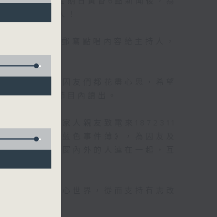
唱樂園），逢星期日黃昏6點新聞後，為
生人士及其家人！
多數聽眾透過電郵寫點唱內容給主持人，
信寄到電台。
設防監獄也有。囚友們都花盡心思，希望
己的一封，在節目內讀出。
信箱》，給家人親友致電來1872311
候；另外亦有《藍色事件薄》，為囚友及
讓大氣電波將鐵窗內外的人連在一起，互
及更生人士的內心世界，從而支持有志改
生之路。