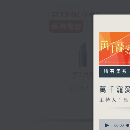
所有集數
電台直播
萬千寵
主持人：葉
0
seconds
00:00