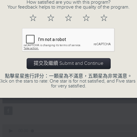
How satisfied are you with this program?
Your feedback helps to improve the quality of the program.
主持﹕葉韻怡
☆
☆
☆
☆
☆
02/08/2026
提交及繼續 Submit and Continue
萬千寵愛
點擊星星進行評分：一顆星為不滿意，五顆星為非常滿意。
0
lick on the stars to rate: One star is for not satisfied, and Five stars 
seconds
00:00
for very satisfied.
of
1
02/08/2026 - 足本 Full (HKT 18:20
hour,
29
minutes,
24
seconds
Volume
90%
0
seconds
00:00
of