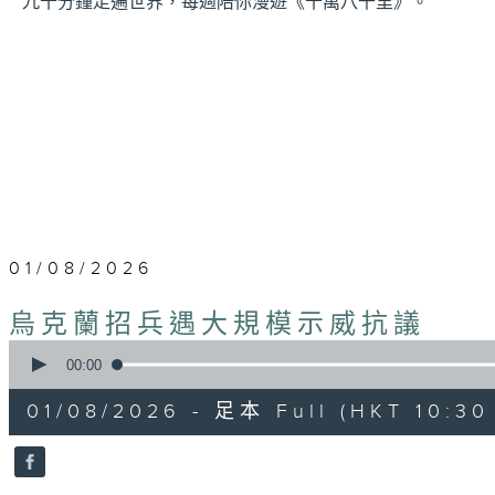
九十分鐘走遍世界，每週陪你漫遊《十萬八千里》。
01/08/2026
烏克蘭招兵遇大規模示威抗議
0
seconds
00:00
of
1
01/08/2026 - 足本 Full (HKT 10:30 
hour,
15
minutes,
17
seconds
Volume