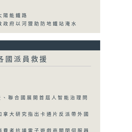
太陽能鐵路
敦政府以河狸助防地鐵站淹水
各國派員救援
援、聯合國展開首屆人智能治理問
加拿大研究指出卡通片反派帶外國
消費者抗議電子遊戲商關閉伺服器