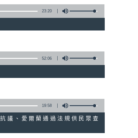
23:20
52:06
19:58
模示威抗議、愛爾蘭通過法規供民眾查