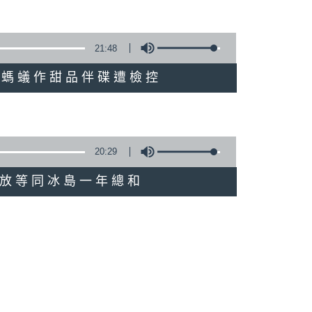
21:48
餐廳以螞蟻作甜品伴碟遭檢控
20:29
碳排放等同冰島一年總和