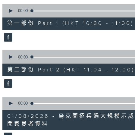
90%
0
seconds
00:00
of
23
第一部份 Part 1 (HKT 10:30 - 11:00)
minutes,
20
seconds
Volume
90%
0
seconds
00:00
of
52
第二部份 Part 2 (HKT 11:04 - 12:00)
minutes,
6
seconds
Volume
90%
0
seconds
00:00
of
19
01/08/2026 - 烏克蘭招兵遇大規
minutes,
58
閱家暴者資料
seconds
Volume
90%