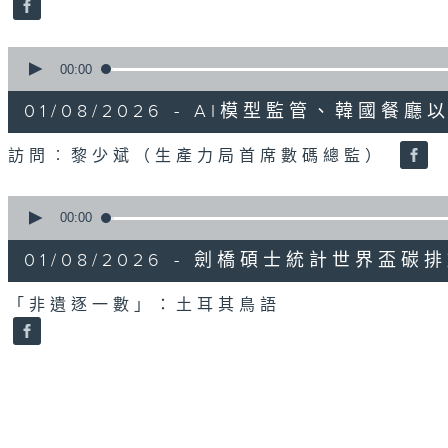
0
seconds
00:00
of
21
01/08/2026 - AI模型監管、韓國
minutes,
48
seconds
Volume
訪問︰黎少斌（生產力局首席數碼總監）
90%
0
seconds
00:00
of
20
01/08/2026 - 劍橋碩士統計世界盃
minutes,
29
seconds
Volume
「非遺逐一數」：土耳其鳥語
90%