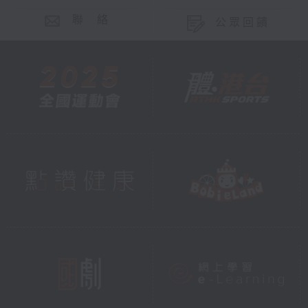
聯 絡
公眾回饋