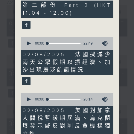
沙地聯手美國加入中東戰事
53
第二部份 Part 2 (HKT
0
minutes,
seconds
11:04 - 12:00)
00:00
1:14:27
29
of
seconds
1
08/08/2026 - 足本 Full (HKT
hour,
10:30 - 12:00)
14
minutes,
0
27
seconds
00:00
22:49
seconds
of
22
02/08/2025 - 法國擬減少
0
minutes,
兩天公眾假期以振經濟、加
seconds
00:00
23:30
49
of
seconds
沙出現廣泛飢餓情況
23
第一部份 Part 1 (HKT 10:30 -
minutes,
11:00)
30
seconds
0
seconds
00:00
20:14
of
0
20
02/08/2025 - 美國對加拿
seconds
00:00
51:07
minutes,
of
大關稅暫緩期屆滿、烏克蘭
14
51
第二部份 Part 2 (HKT 11:04 -
seconds
爆發示威反對削反貪機構獨
minutes,
12:00)
7
立性