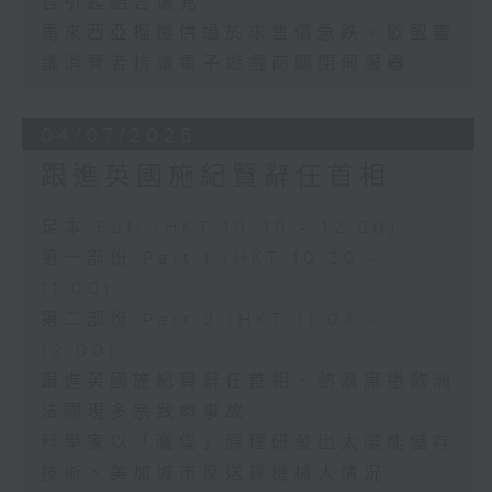
音引起語言偏見
馬來西亞榴槤供過於求售價急跌、歐盟審
議消費者抗議電子遊戲商關閉伺服器
04/07/2026
跟進英國施紀賢辭任首相
足本 Full (HKT 10:30 - 12:00)
第一部份 Part 1 (HKT 10:30 -
11:00)
第二部份 Part 2 (HKT 11:04 -
12:00)
跟進英國施紀賢辭任首相、熱浪席捲歐洲
法國現多宗致命事故
科學家以「曬傷」原理研發出太陽能儲存
技術、美加城市反送貨機械人情況