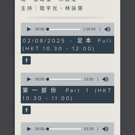
您喜歡這個節目嗎?
主持：陸宇光、林詠雯
簡介
GIST
0
seconds
00:00
1:16:59
主持人：陸宇光、邱焱、王耀楊、張璟瑩、林
of
1
02/08/2025 - 足本 Full
詠雯
hour,
(HKT 10:30 - 12:00)
16
九十分鐘走遍世界，每週陪你漫遊《十萬八千里》。
minutes,
59
seconds
0
seconds
00:00
23:50
更多...
of
23
第一部份 Part 1 (HKT
minutes,
10:30 - 11:00)
50
seconds
最新
LATEST
0
08/08/2026
seconds
00:00
53:29
of