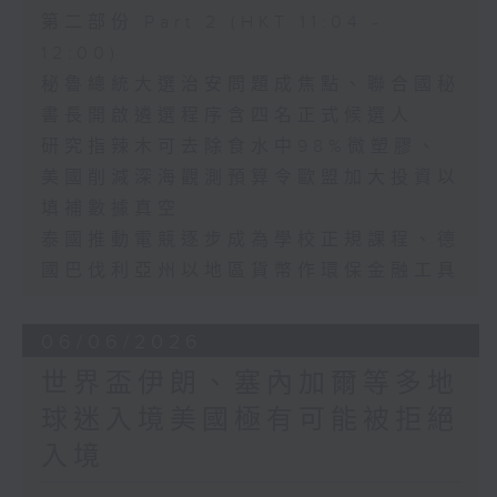
第二部份 Part 2 (HKT 11:04 -
12:00)
秘魯總統大選治安問題成焦點、聯合國秘
書長開啟遴選程序含四名正式候選人
研究指辣木可去除食水中98%微塑膠、
美國削減深海觀測預算令歐盟加大投資以
填補數據真空
泰國推動電競逐步成為學校正規課程、德
國巴伐利亞州以地區貨幣作環保金融工具
06/06/2026
世界盃伊朗、塞內加爾等多地
球迷入境美國極有可能被拒絕
入境