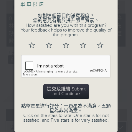
0
單車限速
seconds
00:00
21:40
of
您對這個節目的滿意程度？
21
08/08/2026 - 韓國男團BTS不滿格
您的意見有助於提升節目質素。
minutes,
How satisfied are you with this program?
林美獎將音樂按地區或語言分類宣布
40
Your feedback helps to improve the quality of
seconds
缺席、*國際足協擬出售世界盃股權遭
the program.
歐洲足協威脅杯葛
☆
☆
☆
☆
☆
「天南地北任我行」：土耳其雪糕
提交及繼續 Submit
and Continue
重溫
CATCHUP
點擊星星進行評分：一顆星為不滿意，五顆
星為非常滿意。
06 - 08
2026
Click on the stars to rate: One star is for not
satisfied, and Five stars is for very satisfied.