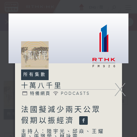
ENG
/
簡
×
全新 RTHK On The Go
取得
一手掌握 RTHK 電台、電視節目
所有集數
X
十萬八千里
特備網頁
PODCASTS
十萬八千里
電台直播
法國擬減少兩天公眾
特備網頁
PODCASTS
所有集數
假期以振經濟
主持人：陸宇光、邱焱、王耀
楊、張璟瑩、林詠雯