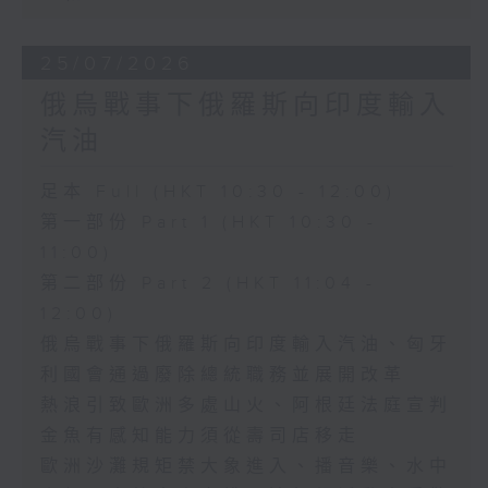
25/07/2026
俄烏戰事下俄羅斯向印度輸入
汽油
足本 Full (HKT 10:30 - 12:00)
第一部份 Part 1 (HKT 10:30 -
11:00)
第二部份 Part 2 (HKT 11:04 -
12:00)
俄烏戰事下俄羅斯向印度輸入汽油、匈牙
利國會通過廢除總統職務並展開改革
熱浪引致歐洲多處山火、阿根廷法庭宣判
金魚有感知能力須從壽司店移走
歐洲沙灘規矩禁大象進入、播音樂、水中