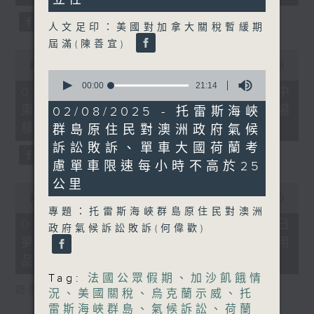
seconds
人文足印：美國對加拿大關稅暫緩期
屆滿(陳善宜)
0
seconds
00:00
22:32
0
of
seconds
00:00
21:14
22
08/08/2026 - 沙地聯手美國加入中
of
minutes,
21
東戰事、墨西哥販毒集團將製毒工場
02/08/2025 - 托雷斯海峽
32
minutes,
seconds
移師非洲多國
群島原住民對澳洲政府氣候
14
seconds
訴訟敗訴、單車大國荷蘭考
慮單車限速每小時不高於25
公里
0
seconds
00:00
19:18
of
專題：托雷斯海峽群島原住民對澳洲
19
08/08/2026 - 研究指過度沉浸白日
政府氣候訴訟敗訴(何偉歡)
minutes,
夢或干擾生活、巴基斯坦取消衛生用
18
seconds
品稅令女性可平價使用衛生巾
Tag:
法國公眾假期、加沙飢餓情
訪問︰何雅莉（精神科專科醫生）
況、美國關稅、烏克蘭示威、托
雷斯海峽群島、氣候訴訟、荷蘭