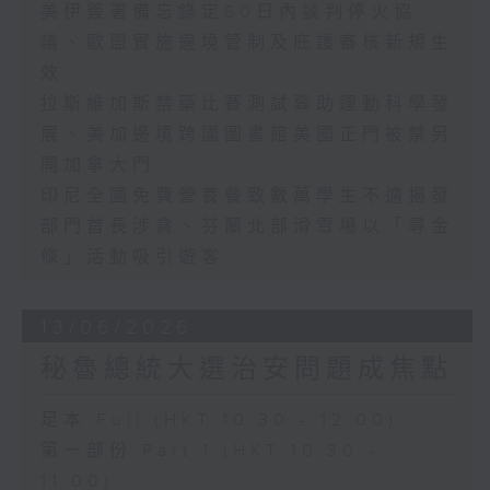
美伊簽署備忘錄定60日內談判停火協
議、歐盟實施邊境管制及庇護審核新規生
效
拉斯維加斯禁藥比賽測試冀助運動科學發
展、美加邊境跨國圖書館美國正門被禁另
開加拿大門
印尼全國免費營養餐致數萬學生不適揭發
部門首長涉貪、芬蘭北部滑雪場以「尋金
條」活動吸引遊客
13/06/2026
秘魯總統大選治安問題成焦點
足本 Full (HKT 10:30 - 12:00)
第一部份 Part 1 (HKT 10:30 -
11:00)