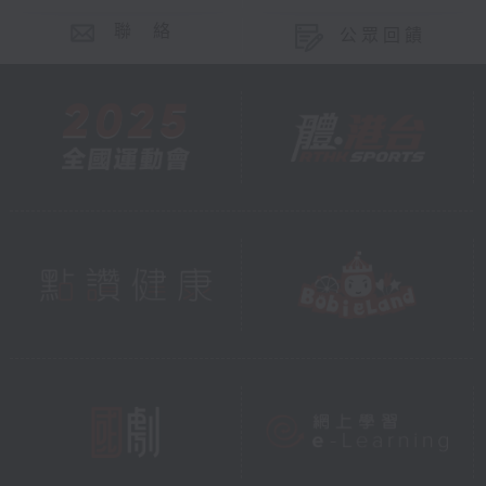
聯 絡
公眾回饋