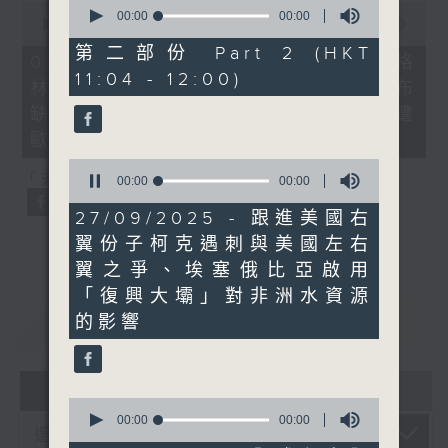
0
0
seconds
00:00
00:00
seconds
00:00
21:40
of
of
0
第二部份 Part 2 (HKT
21
08/08/2026 - 韓國男團BTS不滿格
seconds
minutes,
11:04 - 12:00)
林美獎將音樂按地區或語言分類宣布
40
seconds
缺席、*國際足協擬出售世界盃股權遭
歐洲足協威脅杯葛
0
「天南地北任我行」：土耳其雪糕
seconds
00:00
00:00
of
0
27/09/2025 - 跟進美國右
seconds
翼份子柯克遇刺與美國左右
翼之爭、埃塞俄比亞啟用
「復興大壩」對非洲水資源
重溫
CATCHUP
的影響
06 - 08
2026
0
seconds
00:00
00:00
of