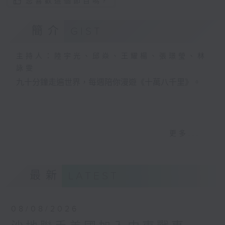
您喜歡這個節目嗎?
簡介
GIST
主持人：陸宇光、邱焱、王耀楊、張璟瑩、林
詠雯
九十分鐘走遍世界，每週陪你漫遊《十萬八千里》。
更多...
最新
LATEST
08/08/2026