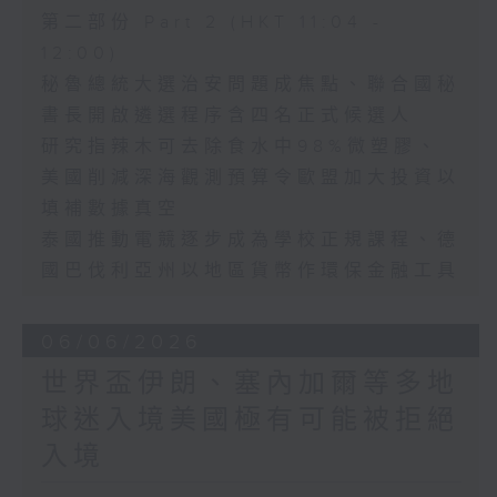
第二部份 Part 2 (HKT 11:04 -
12:00)
秘魯總統大選治安問題成焦點、聯合國秘
書長開啟遴選程序含四名正式候選人
研究指辣木可去除食水中98%微塑膠、
美國削減深海觀測預算令歐盟加大投資以
填補數據真空
泰國推動電競逐步成為學校正規課程、德
國巴伐利亞州以地區貨幣作環保金融工具
06/06/2026
世界盃伊朗、塞內加爾等多地
球迷入境美國極有可能被拒絕
入境