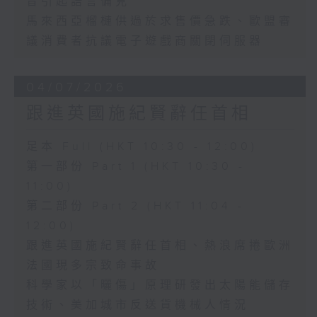
音引起語言偏見
馬來西亞榴槤供過於求售價急跌、歐盟審
議消費者抗議電子遊戲商關閉伺服器
04/07/2026
跟進英國施紀賢辭任首相
足本 Full (HKT 10:30 - 12:00)
第一部份 Part 1 (HKT 10:30 -
11:00)
第二部份 Part 2 (HKT 11:04 -
12:00)
跟進英國施紀賢辭任首相、熱浪席捲歐洲
法國現多宗致命事故
科學家以「曬傷」原理研發出太陽能儲存
技術、美加城市反送貨機械人情況