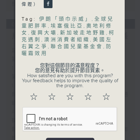
世界盃股權遭歐洲足協威脅杯葛
偉鏗）
Tag:
伊朗「頭巾示威」
,
全球兒
01/08/2026
童肥胖率
,
埃塞俄比亞
,
奧地利修
女
,
復興大壩
,
新加坡走地野雞
,
柯
烏克蘭招兵遇大規模示威抗議
克遇刺
,
澳洲消費者組織
,
美國左
右翼之爭
,
聯合國兒童基金會
,
防
足本 Full (HKT 10:30 - 12:00)
曬霜效用
第一部份 Part 1 (HKT 10:30 -
您對這個節目的滿意程度？
11:00)
您的意見有助於提升節目質素。
How satisfied are you with this program?
第二部份 Part 2 (HKT 11:04 -
Your feedback helps to improve the quality of
the program.
12:00)
烏克蘭招兵遇大規模示威抗議、愛爾蘭通
☆
☆
☆
☆
☆
過法規供民眾查閱家暴者資料
AI模型監管、韓國餐廳以螞蟻作甜品伴
碟遭檢控
劍橋碩士統計世界盃碳排放等同冰島一年
總和