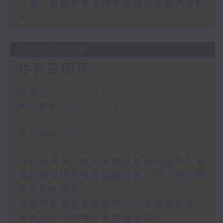
小便、南韓寺廟安排長達相親活動大受歡
迎
18/07/2026
世界盃閉幕
足本 Full (HKT 10:30 - 12:00)
第一部份 Part 1 (HKT 10:30 -
11:00)
第二部份 Part 2 (HKT 11:04 -
12:00)
世界盃閉幕、哈馬斯解散對加沙局勢影響
與寵物同睡影響睡眠與健康、瑞士成功建
造太陽能鐵路
阿爾巴尼亞示威反對唯一小島建渡假村、
倫敦政府以河狸助防地鐵站淹水