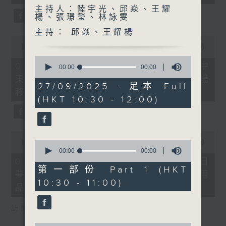
seconds
主持人：陸宇光、邱焱、王耀
楊、張璟瑩、林詠雯
主持： 邱焱、王耀楊
0
seconds
00:00
22:32
of
0
22
08/08/2026 - 沙地聯手美國加入中
seconds
00:00
00:00
minutes,
of
東戰事、墨西哥販毒集團將製毒工場
32
0
27/09/2025 - 足本 Full
seconds
移師非洲多國
seconds
(HKT 10:30 - 12:00)
0
seconds
0
00:00
19:18
of
seconds
00:00
00:00
19
of
08/08/2026 - 研究指過度沉浸白日
minutes,
0
第一部份 Part 1 (HKT
夢或干擾生活、巴基斯坦取消衛生用
18
seconds
10:30 - 11:00)
seconds
品稅令女性可平價使用衛生巾
訪問︰何雅莉（精神科專科醫生）