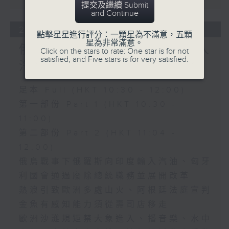
提交及繼續 Submit
and Continue
25/07/2026
點擊星星進行評分：一顆星為不滿意，五顆
星為非常滿意。
俄烏戰事下俄羅斯向印度輸入
Click on the stars to rate: One star is for not
satisfied, and Five stars is for very satisfied.
汽油
足本 Full (HKT 10:30 - 12:00)
第一部份 Part 1 (HKT 10:30 -
11:00)
第二部份 Part 2 (HKT 11:04 -
12:00)
俄烏戰事下俄羅斯向印度輸入汽油、匈牙
利國會通過廢除總統職務並展開改革
熱浪引致歐洲多處山火、阿根廷法庭宣判
金魚有感知能力須從壽司店移走
歐洲沙灘規矩禁大象進入、播音樂、水中