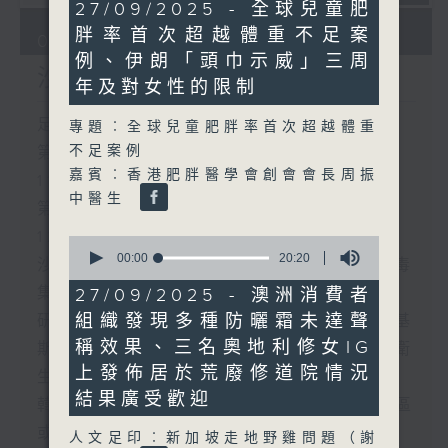
0
27/09/2025 - 全球兒童肥
seconds
胖率首次超越體重不足案
08/08/2026
例、伊朗「頭巾示威」三周
沙地聯手美國加入中東戰事
年及對女性的限制
足本 Full (HKT 10:30 - 12:00)
專題︰全球兒童肥胖率首次超越體重
不足案例
第一部份 Part 1 (HKT 10:30 -
嘉賓︰香港肥胖醫學會創會會長周振
11:00)
中醫生
第二部份 Part 2 (HKT 11:04 -
12:00)
0
seconds
00:00
20:20
沙地聯手美國加入中東戰事、墨西哥販毒
of
20
集團將製毒工場移師非洲多國
27/09/2025 - 澳洲消費者
minutes,
組織發現多種防曬霜未達聲
研究指過度沉浸白日夢或干擾生活、巴基
20
seconds
稱效果、三名奧地利修女IG
斯坦取消衛生用品稅令女性可平價使用衛
上發佈居於荒廢修道院情況
生巾
結果廣受歡迎
韓國男團BTS不滿格林美獎將音樂按地區
或語言分類宣布缺席、*國際足協擬出售
人文足印︰新加坡走地野雞問題（謝