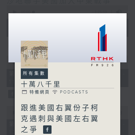
沙地聯手美國加入中東戰事
0
seconds
00:00
1:25:59
of
1
08/08/2026 - 足本 Full (HKT
hour,
10:30 - 12:00)
25
minutes,
59
seconds
0
seconds
00:00
30:00
of
30
第一部份 Part 1 (HKT 10:30 -
所有集數
minutes,
11:00)
0
十萬八千里
seconds
特備網頁
PODCASTS
跟進美國右翼份子柯
0
seconds
00:00
56:09
克遇刺與美國左右翼
of
56
第二部份 Part 2 (HKT 11:04 -
minutes,
之爭
12:00)
9