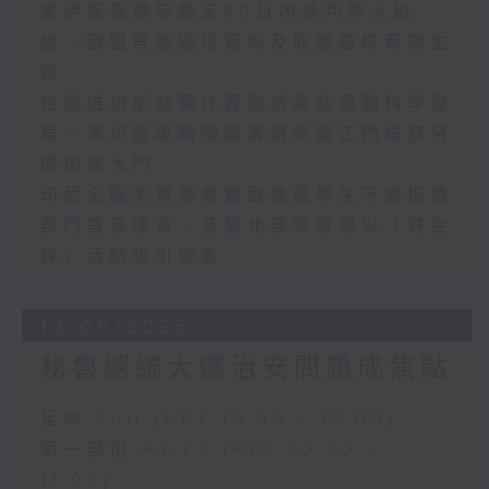
美伊簽署備忘錄定60日內談判停火協
議、歐盟實施邊境管制及庇護審核新規生
效
拉斯維加斯禁藥比賽測試冀助運動科學發
展、美加邊境跨國圖書館美國正門被禁另
開加拿大門
印尼全國免費營養餐致數萬學生不適揭發
部門首長涉貪、芬蘭北部滑雪場以「尋金
條」活動吸引遊客
13/06/2026
秘魯總統大選治安問題成焦點
足本 Full (HKT 10:30 - 12:00)
第一部份 Part 1 (HKT 10:30 -
11:00)