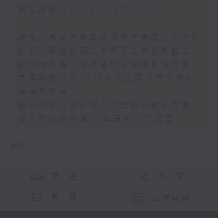
第二部份 Part 2 (HKT 11:04 -
12:00)
跟進剛果民主共和國和烏干達爆發伊波拉
疫情、跟進韓國三星電子工會發動罷工
歐洲過半海洋保護區仍在拖網捕漁作業、
美國科技公司3D打印人工蛋殼冀復活渡
渡鳥及恐鳥
紐約科技公司研究人工智能代理失控情
況、阿仙奴暌違22年再奪英超冠軍
更多 ...
交 通
社 交
聯 絡
公眾回饋