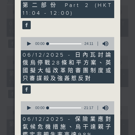
烏克蘭招兵遇大規模示威抗議
51
第二部份 Part 2 (HKT
0
minutes,
seconds
11:04 - 12:00)
00:00
1:15:17
27
of
seconds
1
01/08/2026 - 足本 Full (HKT
hour,
10:30 - 12:00)
15
minutes,
0
17
seconds
00:00
24:11
seconds
of
24
06/12/2025 - 日內瓦討論
0
minutes,
俄烏停戰28條和平方案、英
seconds
00:00
23:20
11
of
seconds
國擬大幅改革陪審團制度或
23
第一部份 Part 1 (HKT 10:30 -
minutes,
只審謀殺及強姦惹反對
11:00)
20
seconds
0
0
seconds
00:00
21:17
seconds
of
00:00
52:06
of
21
06/12/2025 - 保險業應對
52
minutes,
第二部份 Part 2 (HKT 11:04 -
氣候危機措施、烏干達親子
minutes,
17
12:00)
6
seconds
鑑定非親生率高達98%