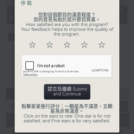
停戰
of
20
01/08/2026 - 劍橋碩士統計世界盃
minutes,
您對這個節目的滿意程度？
碳排放等同冰島一年總和
29
您的意見有助於提升節目質素。
seconds
How satisfied are you with this program?
Your feedback helps to improve the quality of
「非遺逐一數」：土耳其鳥語
the program.
☆
☆
☆
☆
☆
重溫
CATCHUP
提交及繼續 Submit
05 - 08
2026
and Continue
點擊星星進行評分：一顆星為不滿意，五顆
星為非常滿意。
Click on the stars to rate: One star is for not
satisfied, and Five stars is for very satisfied.
01/08/2026