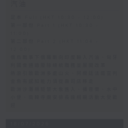
汽油
足本 Full (HKT 10:30 - 12:00)
第一部份 Part 1 (HKT 10:30 -
11:00)
第二部份 Part 2 (HKT 11:04 -
12:00)
俄烏戰事下俄羅斯向印度輸入汽油、匈牙
利國會通過廢除總統職務並展開改革
熱浪引致歐洲多處山火、阿根廷法庭宣判
金魚有感知能力須從壽司店移走
歐洲沙灘規矩禁大象進入、播音樂、水中
小便、南韓寺廟安排長達相親活動大受歡
迎
18/07/2026