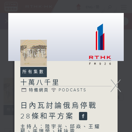
ENG
/
簡
×
全新 RTHK On The Go
取得
一手掌握 RTHK 電台、電視節目
所有集數
X
十萬八千里
特備網頁
PODCASTS
十萬八千里
電台直播
日內瓦討論俄烏停戰
特備網頁
PODCASTS
所有集數
28條和平方案
主持人：陸宇光、邱焱、王耀
楊、張璟瑩、林詠雯