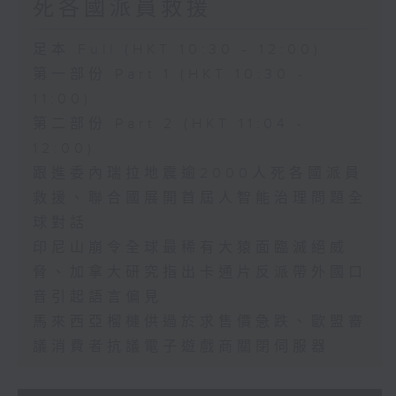
死各國派員救援
足本 Full (HKT 10:30 - 12:00)
第一部份 Part 1 (HKT 10:30 -
11:00)
第二部份 Part 2 (HKT 11:04 -
12:00)
跟進委內瑞拉地震逾2000人死各國派員
救援、聯合國展開首屆人智能治理問題全
球對話
印尼山崩令全球最稀有大猿面臨滅絕威
脅、加拿大研究指出卡通片反派帶外國口
音引起語言偏見
馬來西亞榴槤供過於求售價急跌、歐盟審
議消費者抗議電子遊戲商關閉伺服器