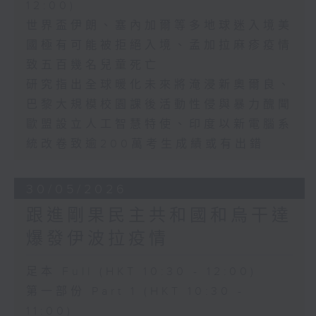
12:00)
世界盃伊朗、塞內加爾等多地球迷入境美
國極有可能被拒絕入境、孟加拉麻疹疫情
致五百幾名兒童死亡
研究指出全球暖化未來將淹浸新奧爾良、
巴黎大規模校園課後活動性侵與暴力醜聞
歐盟設立人工智慧特使、印度以新電腦系
統改卷致逾200萬考生成績或有出錯
30/05/2026
跟進剛果民主共和國和烏干達
爆發伊波拉疫情
足本 Full (HKT 10:30 - 12:00)
第一部份 Part 1 (HKT 10:30 -
11:00)