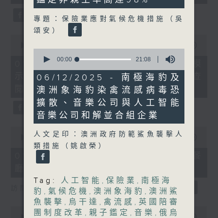
seconds
專題：保險業應對氣候危機措施（吳
頌安）
0
seconds
00:00
19:58
0
of
seconds
00:00
21:08
19
01/08/2026 - 烏克蘭招兵遇大規模
of
minutes,
21
示威抗議、愛爾蘭通過法規供民眾查
06/12/2025 - 南極海豹及
58
minutes,
seconds
閱家暴者資料
澳洲象海豹染禽流感病毒恐
8
seconds
擴散、音樂公司與人工智能
音樂公司和解並合組企業
0
人文足印：澳洲政府防範鯊魚襲擊人
seconds
00:00
21:48
of
類措施（姚啟榮）
21
01/08/2026 - AI模型監管、韓國餐
minutes,
廳以螞蟻作甜品伴碟遭檢控
48
seconds
Tag:
人工智能
,
保險業
,
南極海
訪問︰黎少斌（生產力局首席數碼總監）
豹
,
氣候危機
,
澳洲象海豹
,
澳洲鯊
魚襲擊
,
烏干達
,
禽流感
,
英國陪審
0
團制度改革
,
親子鑑定
,
音樂
,
俄烏
seconds
00:00
20:29