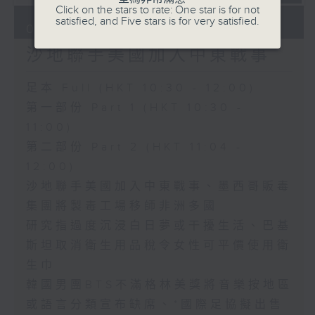
Click on the stars to rate: One star is for not
satisfied, and Five stars is for very satisfied.
08/08/2026
沙地聯手美國加入中東戰事
足本 Full (HKT 10:30 - 12:00)
第一部份 Part 1 (HKT 10:30 -
11:00)
第二部份 Part 2 (HKT 11:04 -
12:00)
沙地聯手美國加入中東戰事、墨西哥販毒
集團將製毒工場移師非洲多國
研究指過度沉浸白日夢或干擾生活、巴基
斯坦取消衛生用品稅令女性可平價使用衛
生巾
韓國男團BTS不滿格林美獎將音樂按地區
或語言分類宣布缺席、*國際足協擬出售