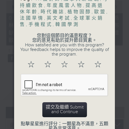
0
持續飲食
,
年度風雲人物
,
提高退
seconds
00:00
21:40
of
休年齡
,
時代雜誌
,
植物固醇
,
歐盟
,
21
08/08/2026 - 韓國男團BTS不滿格
法國旱情
,
英文考試
,
全球軍火銷
minutes,
售
,
手機程式
,
韓國學測
林美獎將音樂按地區或語言分類宣布
40
seconds
缺席、*國際足協擬出售世界盃股權遭
您對這個節目的滿意程度？
歐洲足協威脅杯葛
您的意見有助於提升節目質素。
How satisfied are you with this program?
Your feedback helps to improve the quality of
「天南地北任我行」：土耳其雪糕
the program.
☆
☆
☆
☆
☆
重溫
CATCHUP
提交及繼續 Submit
06 - 08
2026
and Continue
點擊星星進行評分：一顆星為不滿意，五顆
星為非常滿意。