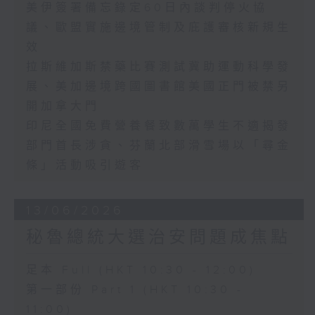
美伊簽署備忘錄定60日內談判停火協
議、歐盟實施邊境管制及庇護審核新規生
效
拉斯維加斯禁藥比賽測試冀助運動科學發
展、美加邊境跨國圖書館美國正門被禁另
開加拿大門
印尼全國免費營養餐致數萬學生不適揭發
部門首長涉貪、芬蘭北部滑雪場以「尋金
條」活動吸引遊客
13/06/2026
秘魯總統大選治安問題成焦點
足本 Full (HKT 10:30 - 12:00)
第一部份 Part 1 (HKT 10:30 -
11:00)