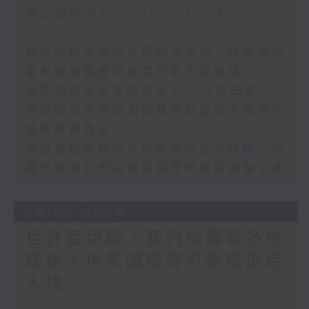
第二部份 Part 2 (HKT 11:04 -
12:00)
秘魯總統大選治安問題成焦點、聯合國秘
書長開啟遴選程序含四名正式候選人
研究指辣木可去除食水中98%微塑膠、
美國削減深海觀測預算令歐盟加大投資以
填補數據真空
泰國推動電競逐步成為學校正規課程、德
國巴伐利亞州以地區貨幣作環保金融工具
06/06/2026
世界盃伊朗、塞內加爾等多地
球迷入境美國極有可能被拒絕
入境