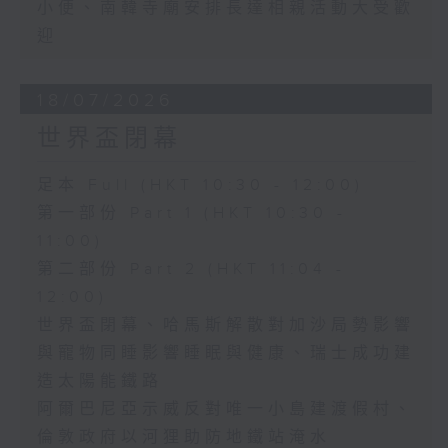
小便、南韓寺廟安排長達相親活動大受歡
迎
18/07/2026
世界盃閉幕
足本 Full (HKT 10:30 - 12:00)
第一部份 Part 1 (HKT 10:30 -
11:00)
第二部份 Part 2 (HKT 11:04 -
12:00)
世界盃閉幕、哈馬斯解散對加沙局勢影響
與寵物同睡影響睡眠與健康、瑞士成功建
造太陽能鐵路
阿爾巴尼亞示威反對唯一小島建渡假村、
倫敦政府以河狸助防地鐵站淹水