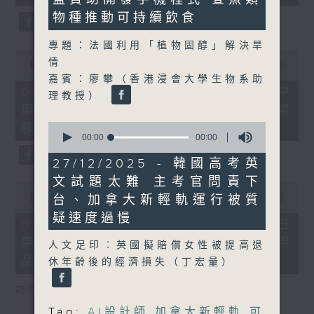
seconds
物種推動可持續飲食
專題：法國利用「植物固醇」解決旱
0
情
seconds
00:00
22:32
of
嘉賓：廖攀（香港浸會大學生物系助
22
08/08/2026 - 沙地聯手美國加入中
理教授）
minutes,
東戰事、墨西哥販毒集團將製毒工場
32
seconds
0
移師非洲多國
seconds
00:00
00:00
of
0
27/12/2025 - 韓國高考英
seconds
文試題太難 主考官問責下
0
seconds
台、加拿大新輕軌運行被質
00:00
19:18
of
疑速度過慢
19
08/08/2026 - 研究指過度沉浸白日
minutes,
夢或干擾生活、巴基斯坦取消衛生用
18
人文足印︰英國擬賠償女性被提高退
seconds
品稅令女性可平價使用衛生巾
休年齡後的經濟損失（丁宏量）
訪問︰何雅莉（精神科專科醫生）
Tag:
AI設計師
,
加拿大新輕軌
,
可