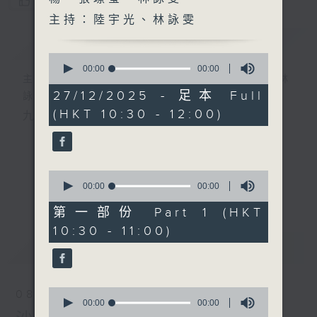
您喜歡這個節目嗎?
主持：陸宇光、林詠雯
簡介
GIST
0
seconds
00:00
00:00
主持人：陸宇光、邱焱、王耀楊、張璟瑩、林
of
0
27/12/2025 - 足本 Full
詠雯
seconds
(HKT 10:30 - 12:00)
九十分鐘走遍世界，每週陪你漫遊《十萬八千里》。
0
seconds
00:00
00:00
更多...
of
0
第一部份 Part 1 (HKT
seconds
10:30 - 11:00)
最新
LATEST
0
08/08/2026
seconds
00:00
00:00
of