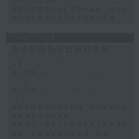
音引起語言偏見
馬來西亞榴槤供過於求售價急跌、歐盟審
議消費者抗議電子遊戲商關閉伺服器
04/07/2026
跟進英國施紀賢辭任首相
足本 Full (HKT 10:30 - 12:00)
第一部份 Part 1 (HKT 10:30 -
11:00)
第二部份 Part 2 (HKT 11:04 -
12:00)
跟進英國施紀賢辭任首相、熱浪席捲歐洲
法國現多宗致命事故
科學家以「曬傷」原理研發出太陽能儲存
技術、美加城市反送貨機械人情況