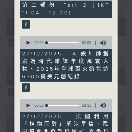
沙地聯手美國加入中東戰事
0
第二部份 Part 2 (HKT
0
seconds
seconds
11:04 - 12:00)
00:00
1:14:27
of
1
08/08/2026 - 足本 Full (HKT
hour,
10:30 - 12:00)
14
minutes,
0
27
seconds
00:00
18:51
seconds
of
18
27/12/2025 - AI設計師獲
0
minutes,
選為時代雜誌年度風雲人
seconds
00:00
23:30
51
of
seconds
物、2025年全球軍火銷售逾
23
第一部份 Part 1 (HKT 10:30 -
minutes,
6700億美元創紀錄
11:00)
30
seconds
0
0
seconds
00:00
19:15
seconds
of
00:00
51:07
of
19
27/12/2025 - 法國利用
51
minutes,
第二部份 Part 2 (HKT 11:04 -
「植物固醇」解決旱情、歐
minutes,
15
12:00)
7
seconds
盟資助開發手機程式 查魚類