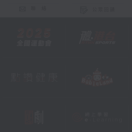
聯 絡
公眾回饋