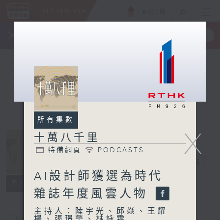
ENG
/
簡
×
全新 RTHK On The Go
取得
一手掌握 RTHK 電台、電視節目
所有集數
X
十萬八千里
特備網頁
PODCASTS
十萬八千里
電台直播
AI設計師獲選為時代
特備網頁
PODCASTS
所有集數
雜誌年度風雲人物
主持人：陸宇光、邱焱、王耀
楊、張璟瑩、林詠雯