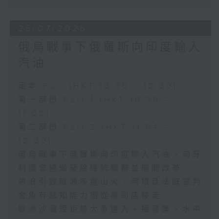
25/07/2026
俄烏戰事下俄羅斯向印度輸入
汽油
足本 Full (HKT 10:30 - 12:00)
第一部份 Part 1 (HKT 10:30 -
11:00)
第二部份 Part 2 (HKT 11:04 -
12:00)
俄烏戰事下俄羅斯向印度輸入汽油、匈牙
利國會通過廢除總統職務並展開改革
熱浪引致歐洲多處山火、阿根廷法庭宣判
金魚有感知能力須從壽司店移走
歐洲沙灘規矩禁大象進入、播音樂、水中