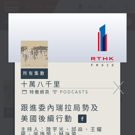
ENG
/
簡
×
全新 RTHK On The Go
取得
一手掌握 RTHK 電台、電視節目
所有集數
X
十萬八千里
特備網頁
PODCASTS
十萬八千里
電台直播
跟進委內瑞拉局勢及
特備網頁
PODCASTS
所有集數
美國後續行動
主持人：陸宇光、邱焱、王耀
楊、張璟瑩、林詠雯