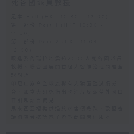
死各國派員救援
足本 Full (HKT 10:30 - 12:00)
第一部份 Part 1 (HKT 10:30 -
11:00)
第二部份 Part 2 (HKT 11:04 -
12:00)
跟進委內瑞拉地震逾2000人死各國派員
救援、聯合國展開首屆人智能治理問題全
球對話
印尼山崩令全球最稀有大猿面臨滅絕威
脅、加拿大研究指出卡通片反派帶外國口
音引起語言偏見
馬來西亞榴槤供過於求售價急跌、歐盟審
議消費者抗議電子遊戲商關閉伺服器