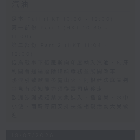
汽油
足本 Full (HKT 10:30 - 12:00)
第一部份 Part 1 (HKT 10:30 -
11:00)
第二部份 Part 2 (HKT 11:04 -
12:00)
俄烏戰事下俄羅斯向印度輸入汽油、匈牙
利國會通過廢除總統職務並展開改革
熱浪引致歐洲多處山火、阿根廷法庭宣判
金魚有感知能力須從壽司店移走
歐洲沙灘規矩禁大象進入、播音樂、水中
小便、南韓寺廟安排長達相親活動大受歡
迎
18/07/2026