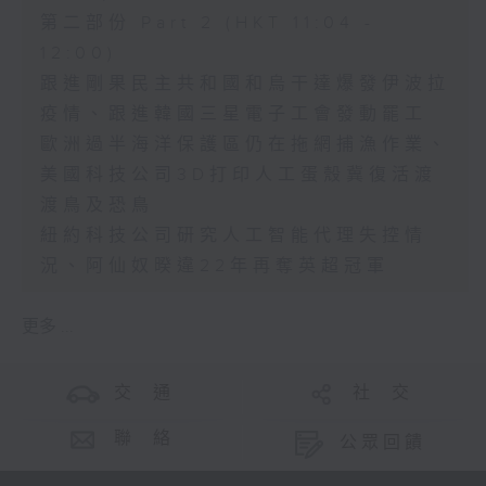
第二部份 Part 2 (HKT 11:04 -
12:00)
跟進剛果民主共和國和烏干達爆發伊波拉
疫情、跟進韓國三星電子工會發動罷工
歐洲過半海洋保護區仍在拖網捕漁作業、
美國科技公司3D打印人工蛋殼冀復活渡
渡鳥及恐鳥
紐約科技公司研究人工智能代理失控情
況、阿仙奴暌違22年再奪英超冠軍
更多 ...
交 通
社 交
聯 絡
公眾回饋