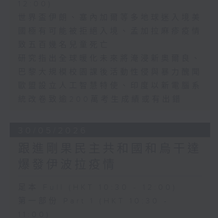
12:00)
世界盃伊朗、塞內加爾等多地球迷入境美
國極有可能被拒絕入境、孟加拉麻疹疫情
致五百幾名兒童死亡
研究指出全球暖化未來將淹浸新奧爾良、
巴黎大規模校園課後活動性侵與暴力醜聞
歐盟設立人工智慧特使、印度以新電腦系
統改卷致逾200萬考生成績或有出錯
30/05/2026
跟進剛果民主共和國和烏干達
爆發伊波拉疫情
足本 Full (HKT 10:30 - 12:00)
第一部份 Part 1 (HKT 10:30 -
11:00)