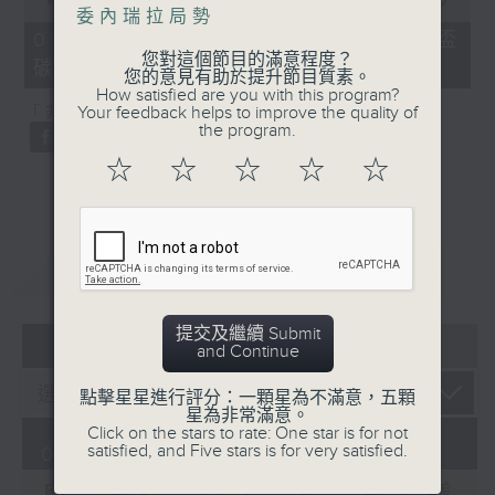
of
委內瑞拉局勢
20
01/08/2026 - 劍橋碩士統計世界盃
minutes,
您對這個節目的滿意程度？
碳排放等同冰島一年總和
29
您的意見有助於提升節目質素。
seconds
How satisfied are you with this program?
Your feedback helps to improve the quality of
「非遺逐一數」：土耳其鳥語
the program.
☆
☆
☆
☆
☆
重溫
CATCHUP
提交及繼續 Submit
05 - 08
2026
and Continue
點擊星星進行評分：一顆星為不滿意，五顆
星為非常滿意。
Click on the stars to rate: One star is for not
satisfied, and Five stars is for very satisfied.
01/08/2026