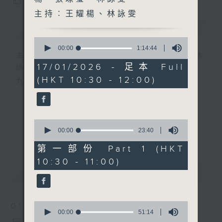
您喜歡這個節目嗎?
主持︰王耀楊、林詠雯
簡介
GIST
0
seconds
00:00
1:14:44
主持人：陸宇光、邱焱、王耀楊、張璟瑩、林
of
1
17/01/2026 - 足本 Full
詠雯
hour,
(HKT 10:30 - 12:00)
14
九十分鐘走遍世界，每週陪你漫遊《十萬八千里》。
minutes,
44
seconds
0
seconds
00:00
23:40
更多...
of
23
第一部份 Part 1 (HKT
minutes,
10:30 - 11:00)
40
seconds
最新
LATEST
0
01/08/2026
seconds
00:00
51:14
of