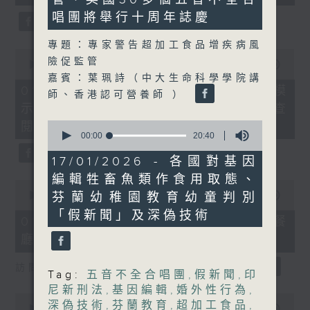
seconds
唱團將舉行十周年誌慶
專題：專家警告超加工食品增疾病風
0
險促監管
seconds
00:00
19:58
of
嘉賓：葉珮詩（中大生命科學學院講
19
01/08/2026 - 烏克蘭招兵遇大規模
師、香港認可營養師 ）
minutes,
示威抗議、愛爾蘭通過法規供民眾查
58
seconds
0
閱家暴者資料
seconds
00:00
20:40
of
20
17/01/2026 - 各國對基因
minutes,
編輯牲畜魚類作食用取態、
40
0
seconds
seconds
芬蘭幼稚園教育幼童判別
00:00
21:48
of
「假新聞」及深偽技術
21
01/08/2026 - AI模型監管、韓國餐
minutes,
廳以螞蟻作甜品伴碟遭檢控
48
seconds
訪問︰黎少斌（生產力局首席數碼總監）
Tag:
五音不全合唱團
,
假新聞
,
印
尼新刑法
,
基因編輯
,
婚外性行為
,
0
深偽技術
,
芬蘭教育
,
超加工食品
,
seconds
00:00
20:29