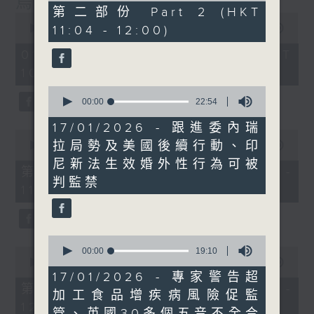
烏克蘭招兵遇大規模示威抗議
51
第二部份 Part 2 (HKT
0
minutes,
seconds
11:04 - 12:00)
00:00
1:15:17
14
of
seconds
1
01/08/2026 - 足本 Full (HKT
hour,
10:30 - 12:00)
15
minutes,
0
17
seconds
00:00
22:54
seconds
of
22
17/01/2026 - 跟進委內瑞
0
minutes,
拉局勢及美國後續行動、印
seconds
00:00
23:20
54
of
seconds
尼新法生效婚外性行為可被
23
第一部份 Part 1 (HKT 10:30 -
minutes,
判監禁
11:00)
20
seconds
0
0
seconds
00:00
19:10
seconds
of
00:00
52:06
of
19
17/01/2026 - 專家警告超
52
minutes,
第二部份 Part 2 (HKT 11:04 -
加工食品增疾病風險促監
minutes,
10
12:00)
6
seconds
管、英國30多個五音不全合