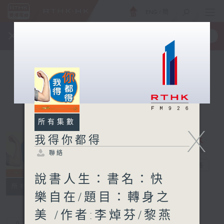
ENG
/
簡
×
全新 RTHK On The Go
取得
一手掌握 RTHK 電台、電視節目
所有集數
X
我得你都得
聯絡
我得你都得
電台直播
說書人生：書名：快
聯絡
所有集數
樂自在/題目：轉身之
美 /作者:李焯芬/黎燕