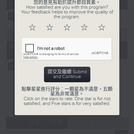
您的意見有助於提升節目質素。
01:00)
10
How satisfied are you with this program?
seconds
Your feedback helps to improve the quality of
the program.
☆
☆
☆
☆
☆
0
seconds
00:00
56:10
of
56
第二部份 Part 2 (HKT 01:04 -
minutes,
02:00)
10
seconds
提交及繼續 Submit
and Continue
點擊星星進行評分：一顆星為不滿意，五顆
星為非常滿意。
Click on the stars to rate: One star is for not
重溫
CATCHUP
satisfied, and Five stars is for very satisfied.
06 - 08
2026