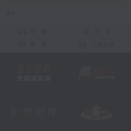
更多 ...
交 通
社 交
聯 絡
公眾回饋