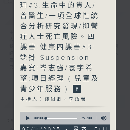
您喜歡這個節目嗎?
珊#3:生命中的貴人/
曾醫生/一項全球性統
簡介
GIST
合分析研究發現/抑鬱
主持人：錢佩卿，李燦榮
症人士死亡風險。四
人生，就像行駛中的列車，隨著歲月的流逝，
課書:健康四課書#3:
我們會歷盡生命旅途中的甘與苦。前路有時崎
嶇難行，但當你闖出幽谷，自會察覺人生原來
懸掛 Suspension
風光明媚。
嘉賓:岑志強/寰宇希
只要相信，我得你都得！
「我得你都得」 請來平凡人道出不平凡的故
望:項目經理 ( 兒童及
更多...
事，分享人生的起跌得失，希望聽眾明白 ---
青少年服務 )
開心其實可以很簡單!
主持人：錢佩卿，李燦榮
最新
LATEST
嘉賓主持：曾繁光
0
seconds
00:00
1:51:00
09/08/2026
of
1
09/11/2025 - 足本 Full