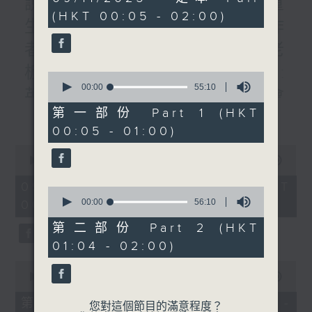
說書人生:書名:轉身就是重
hour,
(HKT 00:05 - 02:00)
51
生/題目:倒掉滿溢的杯子/作
minutes,
0
者:李禮文/專訪:管理公司老
seconds
板林家駒#4:境外篇/曾醫生:
0
seconds
00:00
55:10
英國皇家精神醫學院周年例會
of
55
第一部份 Part 1 (HKT
更多...
見聞/四課書/#2:不交三人/主
minutes,
00:05 - 01:00)
10
講：李燦榮
seconds
0
seconds
00:00
1:51:00
of
1
09/08/2026 - 足本 Full (HKT
0
hour,
seconds
00:00
56:10
00:05 - 02:00)
51
of
minutes,
56
第二部份 Part 2 (HKT
0
minutes,
seconds
01:04 - 02:00)
10
seconds
0
seconds
00:00
55:10
of
55
第一部份 Part 1 (HKT 00:05 -
您對這個節目的滿意程度？
minutes,