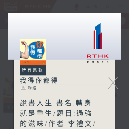
ENG
/
簡
×
全新 RTHK On The Go
取得
一手掌握 RTHK 電台、電視節目
所有集數
X
我得你都得
聯絡
我得你都得
電台直播
說書人生:書名:轉身
聯絡
所有集數
就是重生/題目:過強
的滋味/作者:李禮文/