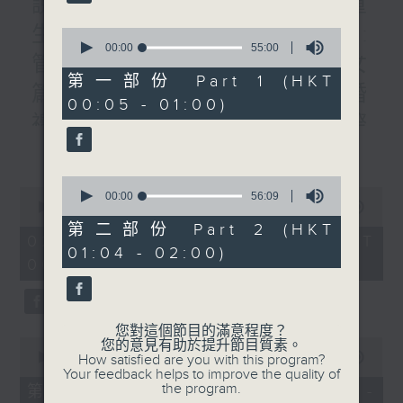
說書人生:書名:轉身就是重
生/題目: /作者:李禮文/專訪:
0
seconds
00:00
55:00
管理公司老板林家駒#3:子女
of
55
第一部份 Part 1 (HKT
篇/曾醫生:到英國參加親友婚
minutes,
00:05 - 01:00)
0
禮的人生禮會/四課書/#1人際
seconds
更多...
關係/主講：李燦榮
0
0
seconds
00:00
56:09
seconds
00:00
1:50:59
of
of
56
第二部份 Part 2 (HKT
1
minutes,
02/08/2026 - 足本 Full (HKT
hour,
01:04 - 02:00)
9
00:05 - 02:00)
50
seconds
minutes,
59
seconds
您對這個節目的滿意程度？
0
您的意見有助於提升節目質素。
seconds
00:00
55:00
How satisfied are you with this program?
of
Your feedback helps to improve the quality of
55
the program.
第一部份 Part 1 (HKT 00:05 -
minutes,