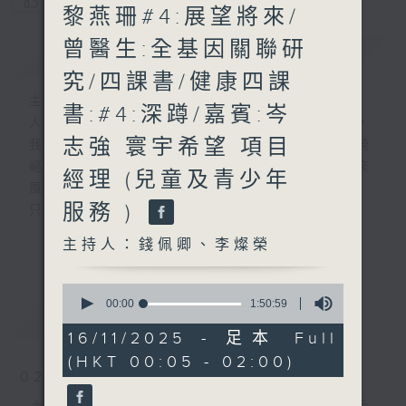
您喜歡這個節目嗎?
黎燕珊#4:展望將來/
曾醫生:全基因關聯研
簡介
GIST
究/四課書/健康四課
主持人：錢佩卿、李燦榮
書:#4:深蹲/嘉賓:岑
人生，就像行駛中的列車，隨著歲月的流逝，
志強 寰宇希望 項目
我們會歷盡生命旅途中的甘與苦。前路有時崎
嶇難行，但當你闖出幽谷，自會察覺人生原來
經理 (兒童及青少年
風光明媚。
服務 )
只要相信，我得你都得！
「我得你都得」 請來平凡人道出不平凡的故
更多...
主持人：錢佩卿、李燦榮
事，分享人生的起跌得失，希望聽眾明白 ---
開心其實可以很簡單!
0
seconds
00:00
1:50:59
最新
LATEST
of
嘉賓主持：曾繁光
1
16/11/2025 - 足本 Full
hour,
(HKT 00:05 - 02:00)
50
02/08/2026
minutes,
59
seconds