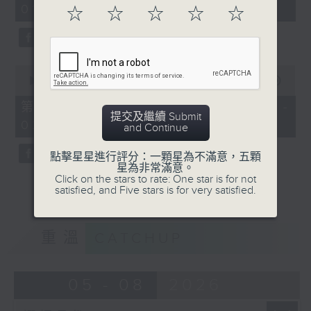
01:00)
0
☆
☆
☆
☆
☆
seconds
0
seconds
00:00
56:09
of
56
第二部份 Part 2 (HKT 01:04 -
minutes,
提交及繼續 Submit
02:00)
9
and Continue
seconds
點擊星星進行評分：一顆星為不滿意，五顆
星為非常滿意。
Click on the stars to rate: One star is for not
satisfied, and Five stars is for very satisfied.
重溫
CATCHUP
05 - 08
2026