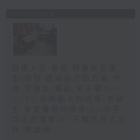
31/05/2026
說書人生:書名:轉身就是重
生/題目:毀滅自己的力量/作
者:李禮文/專訪:宋子豪Ben
Sir#3:音樂動人的故事/曾醫
生:享受優雅的晚年(2)/孫子
兵法四課書/#3不戰而屈人之
兵/李燦榮