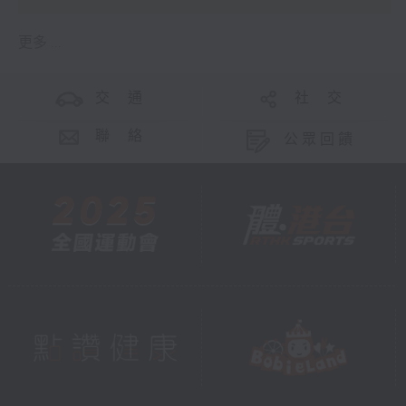
更多 ...
交 通
社 交
聯 絡
公眾回饋