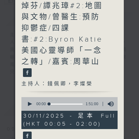
您喜歡這個節目嗎?
焯芬/譚兆璋#2:地圖
與文物/曾醫生:預防
簡介
GIST
抑鬱症/四課
主持人：錢佩卿，李燦榮
書:#2:Byron Katie
人生，就像行駛中的列車，隨著歲月的流逝，
美國心靈導師「一念
我們會歷盡生命旅途中的甘與苦。前路有時崎
嶇難行，但當你闖出幽谷，自會察覺人生原來
之轉」/嘉賓:周華山
風光明媚。
只要相信，我得你都得！
「我得你都得」 請來平凡人道出不平凡的故
更多...
主持人：錢佩卿，李燦榮
事，分享人生的起跌得失，希望聽眾明白 ---
開心其實可以很簡單!
0
seconds
00:00
1:51:00
最新
LATEST
of
嘉賓主持：曾繁光
1
30/11/2025 - 足本 Full
hour,
(HKT 00:05 - 02:00)
51
09/08/2026
minutes,
0
seconds