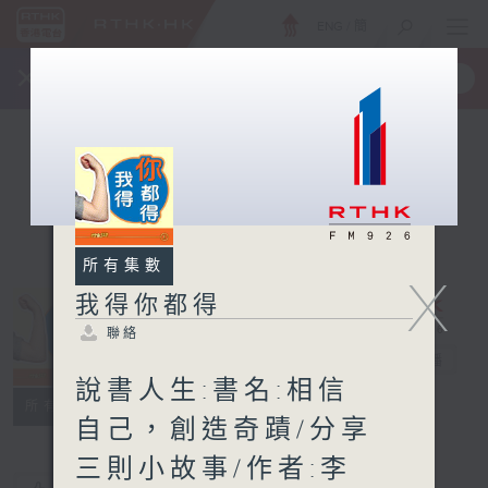
ENG
/
簡
×
全新 RTHK On The Go
取得
一手掌握 RTHK 電台、電視節目
所有集數
X
我得你都得
聯絡
我得你都得
電台直播
說書人生:書名:相信
聯絡
所有集數
自己，創造奇蹟/分享
三則小故事/作者:李