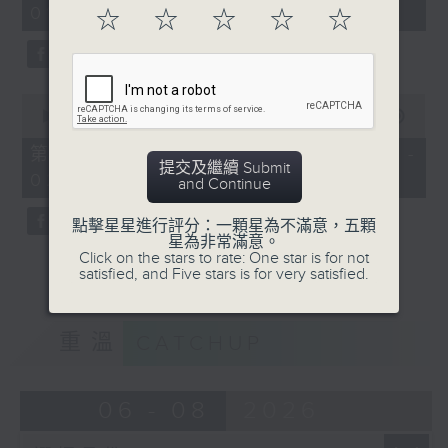
01:00)
10
☆
☆
☆
☆
☆
seconds
0
seconds
00:00
56:10
of
56
第二部份 Part 2 (HKT 01:04 -
minutes,
提交及繼續 Submit
02:00)
10
and Continue
seconds
點擊星星進行評分：一顆星為不滿意，五顆
星為非常滿意。
Click on the stars to rate: One star is for not
satisfied, and Five stars is for very satisfied.
重溫
CATCHUP
06 - 08
2026