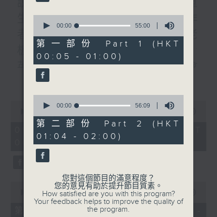
說書人生:書名:轉身就是重
生/題目:倒掉滿溢的杯子/作
0
seconds
00:00
55:00
者:李禮文/專訪:管理公司老
of
55
第一部份 Part 1 (HKT
板林家駒#4:境外篇/曾醫生:
minutes,
00:05 - 01:00)
0
英國皇家精神醫學院周年例會
seconds
更多...
見聞/四課書/#2:不交三人/主
講：李燦榮
0
0
seconds
00:00
56:09
seconds
00:00
1:51:00
of
of
56
第二部份 Part 2 (HKT
1
minutes,
09/08/2026 - 足本 Full (HKT
hour,
01:04 - 02:00)
9
00:05 - 02:00)
51
seconds
minutes,
0
seconds
您對這個節目的滿意程度？
0
您的意見有助於提升節目質素。
seconds
00:00
55:10
How satisfied are you with this program?
of
Your feedback helps to improve the quality of
55
the program.
第一部份 Part 1 (HKT 00:05 -
minutes,