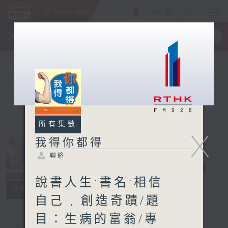
ENG
/
簡
×
全新 RTHK On The Go
取得
一手掌握 RTHK 電台、電視節目
所有集數
X
我得你都得
聯絡
我得你都得
電台直播
說書人生:書名:相信
聯絡
所有集數
自己 , 創造奇蹟/題
目：生病的富翁/專