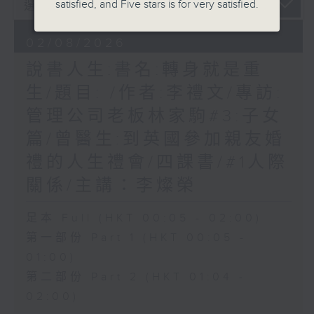
satisfied, and Five stars is for very satisfied.
02/08/2026
說書人生:書名:轉身就是重
生/題目: /作者:李禮文/專訪:
管理公司老板林家駒#3:子女
篇/曾醫生:到英國參加親友婚
禮的人生禮會/四課書/#1人際
關係/主講：李燦榮
足本 Full (HKT 00:05 - 02:00)
第一部份 Part 1 (HKT 00:05 -
01:00)
第二部份 Part 2 (HKT 01:04 -
02:00)