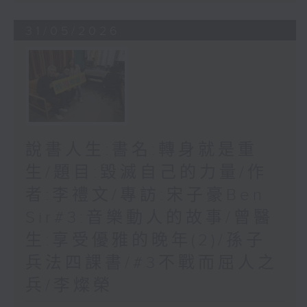
31/05/2026
說書人生:書名:轉身就是重
生/題目:毀滅自己的力量/作
者:李禮文/專訪:宋子豪Ben
Sir#3:音樂動人的故事/曾醫
生:享受優雅的晚年(2)/孫子
兵法四課書/#3不戰而屈人之
兵/李燦榮