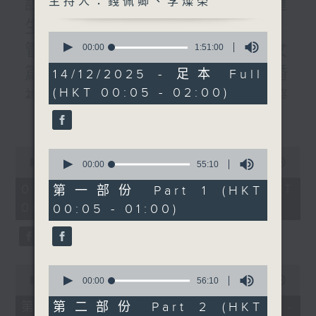
說書人生:書名:轉身就是重
主持人：錢佩卿、李燦榮
生/題目: /作者:李禮文/專訪:
0
管理公司老板林家駒#3:子女
seconds
00:00
1:51:00
of
篇/曾醫生:到英國參加親友婚
1
14/12/2025 - 足本 Full
hour,
(HKT 00:05 - 02:00)
51
禮的人生禮會/四課書/#1人際
minutes,
更多...
0
關係/主講：李燦榮
seconds
0
0
seconds
00:00
1:50:59
seconds
00:00
55:10
of
of
1
55
02/08/2026 - 足本 Full (HKT
第一部份 Part 1 (HKT
hour,
minutes,
00:05 - 02:00)
00:05 - 01:00)
50
10
minutes,
seconds
59
seconds
0
0
seconds
seconds
00:00
55:00
00:00
56:10
of
of
55
56
第二部份 Part 2 (HKT
第一部份 Part 1 (HKT 00:05 -
minutes,
minutes,