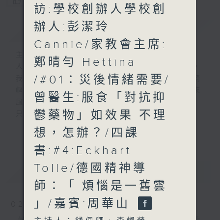
您喜歡這個節目嗎?
訪:學校創辦人學校創
辦人:彭潔玲
簡介
GIST
Cannie/家教會主席:
主持人：錢佩卿、李燦榮
鄭晴勻 Hettina
人生，就像行駛中的列車，隨著歲月的流逝，
/#01：災後情緒需要/
我們會歷盡生命旅途中的甘與苦。前路有時崎
嶇難行，但當你闖出幽谷，自會察覺人生原來
曾醫生:服食「對抗抑
風光明媚。
鬱藥物」如效果 不理
只要相信，我得你都得！
「我得你都得」 請來平凡人道出不平凡的故
想，怎辦？/四課
更多...
事，分享人生的起跌得失，希望聽眾明白 ---
書:#4:Eckhart
開心其實可以很簡單!
Tolle/德國精神導
最新
LATEST
嘉賓主持：曾繁光
師：「 煩惱是一舊雲
」/嘉賓:周華山
02/08/2026