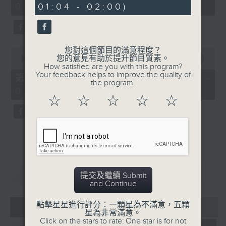
01:04 - 02:00)
01:00)
0
10
seconds
seconds
您對這個節目的滿意程度？
0
您的意見有助於提升節目質素。
seconds
00:00
56:09
How satisfied are you with this program?
of
Your feedback helps to improve the quality of
56
第二部份 Part 2 (HKT 01:04 -
the program.
minutes,
02:00)
9
☆
☆
☆
☆
☆
seconds
重溫
CATCHUP
提交及繼續 Submit
and Continue
點擊星星進行評分：一顆星為不滿意，五顆
05 - 08
2026
星為非常滿意。
Click on the stars to rate: One star is for not