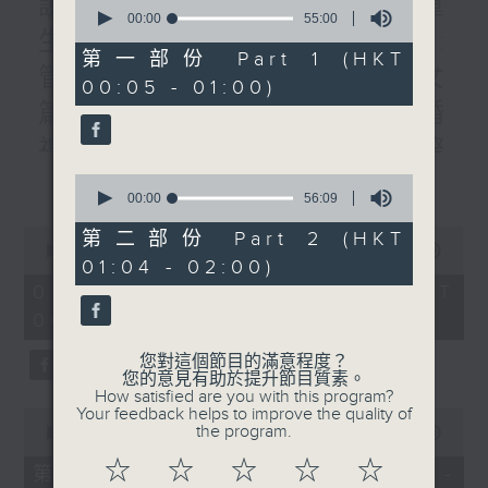
說書人生:書名:轉身就是重
0
seconds
00:00
55:00
of
生/題目: /作者:李禮文/專訪:
55
第一部份 Part 1 (HKT
minutes,
管理公司老板林家駒#3:子女
00:05 - 01:00)
0
seconds
篇/曾醫生:到英國參加親友婚
禮的人生禮會/四課書/#1人際
更多...
關係/主講：李燦榮
0
seconds
00:00
56:09
of
56
0
第二部份 Part 2 (HKT
minutes,
seconds
00:00
1:50:59
01:04 - 02:00)
9
of
seconds
1
02/08/2026 - 足本 Full (HKT
hour,
00:05 - 02:00)
50
minutes,
59
您對這個節目的滿意程度？
seconds
您的意見有助於提升節目質素。
How satisfied are you with this program?
Your feedback helps to improve the quality of
0
the program.
seconds
00:00
55:00
of
☆
☆
☆
☆
☆
55
第一部份 Part 1 (HKT 00:05 -
minutes,