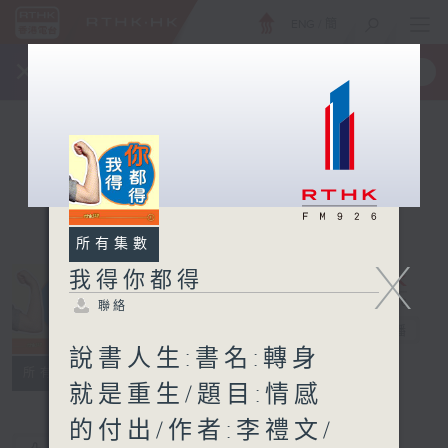
ENG
/
簡
×
全新 RTHK On The Go
取得
一手掌握 RTHK 電台、電視節目
所有集數
X
我得你都得
聯絡
我得你都得
電台直播
說書人生:書名:轉身
聯絡
所有集數
就是重生/題目:情感
的付出/作者:李禮文/