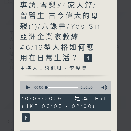
您喜歡這個節目嗎?
專訪:雪梨#4家人篇/
曾醫生:古今偉大的母
簡介
GIST
親(1)/六課書/Yes Sir
主持人：錢佩卿、李燦榮
亞洲企業家教練
人生，就像行駛中的列車，隨著歲月的流逝，
#6/16型人格如何應
我們會歷盡生命旅途中的甘與苦。前路有時崎
嶇難行，但當你闖出幽谷，自會察覺人生原來
用在日常生活？
風光明媚。
只要相信，我得你都得！
主持人：錢佩卿、李燦榮
「我得你都得」 請來平凡人道出不平凡的故
更多...
事，分享人生的起跌得失，希望聽眾明白 ---
0
seconds
00:00
1:51:00
開心其實可以很簡單!
of
1
10/05/2026 - 足本 Full
最新
LATEST
hour,
嘉賓主持：曾繁光
(HKT 00:05 - 02:00)
51
minutes,
0
seconds
02/08/2026