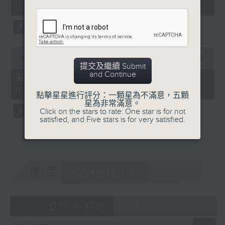
01:00)
0
seconds
0
seconds
00:00
56:09
提交及繼續 Submit
of
and Continue
56
第二部份 Part 2 (HKT 01:04 -
minutes,
02:00)
9
點擊星星進行評分：一顆星為不滿意，五顆
seconds
星為非常滿意。
Click on the stars to rate: One star is for not
satisfied, and Five stars is for very satisfied.
重溫
CATCHUP
05 - 08
2026