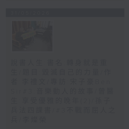
31/05/2026
說書人生:書名:轉身就是重
生/題目:毀滅自己的力量/作
者:李禮文/專訪:宋子豪Ben
Sir#3:音樂動人的故事/曾醫
生:享受優雅的晚年(2)/孫子
兵法四課書/#3不戰而屈人之
兵/李燦榮