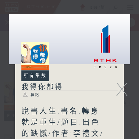
ENG
/
簡
×
全新 RTHK On The Go
取得
一手掌握 RTHK 電台、電視節目
所有集數
X
我得你都得
聯絡
我得你都得
電台直播
說書人生:書名:轉身
聯絡
所有集數
就是重生/題目:出色
的缺憾/作者:李禮文/