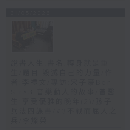
31/05/2026
說書人生:書名:轉身就是重
生/題目:毀滅自己的力量/作
者:李禮文/專訪:宋子豪Ben
Sir#3:音樂動人的故事/曾醫
生:享受優雅的晚年(2)/孫子
兵法四課書/#3不戰而屈人之
兵/李燦榮