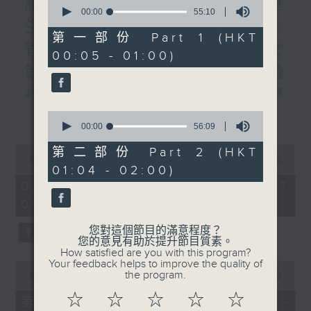
說書人生:書名:轉身就是重
0
seconds
00:00
55:10
of
生/題目: /作者:李禮文/專訪:
55
第一部份 Part 1 (HKT
minutes,
管理公司老板林家駒#3:子女
00:05 - 01:00)
10
seconds
篇/曾醫生:到英國參加親友婚
禮的人生禮會/四課書/#1人際
更多...
關係/主講：李燦榮
0
seconds
00:00
56:09
of
56
0
第二部份 Part 2 (HKT
minutes,
seconds
00:00
1:50:59
01:04 - 02:00)
9
of
seconds
1
02/08/2026 - 足本 Full (HKT
hour,
00:05 - 02:00)
50
minutes,
59
您對這個節目的滿意程度？
seconds
您的意見有助於提升節目質素。
How satisfied are you with this program?
Your feedback helps to improve the quality of
0
the program.
seconds
00:00
55:00
of
☆
☆
☆
☆
☆
55
第一部份 Part 1 (HKT 00:05 -
minutes,