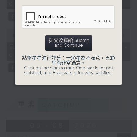
01:00)
0
seconds
0
seconds
00:00
56:09
提交及繼續 Submit
of
and Continue
56
第二部份 Part 2 (HKT 01:04 -
minutes,
02:00)
9
點擊星星進行評分：一顆星為不滿意，五顆
seconds
星為非常滿意。
Click on the stars to rate: One star is for not
satisfied, and Five stars is for very satisfied.
重溫
CATCHUP
05 - 08
2026