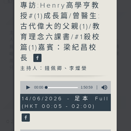
您喜歡這個節目嗎?
專訪:Henry高學亨教
授#(1)成長篇/曾醫生:
簡介
GIST
古代偉大的父親(1)/教
主持人：錢佩卿、李燦榮
育理念六課書/#1殺校
人生，就像行駛中的列車，隨著歲月的流逝，
篇(1)嘉賓：梁紀昌校
我們會歷盡生命旅途中的甘與苦。前路有時崎
嶇難行，但當你闖出幽谷，自會察覺人生原來
長
風光明媚。
只要相信，我得你都得！
主持人：錢佩卿、李燦榮
「我得你都得」 請來平凡人道出不平凡的故
更多...
事，分享人生的起跌得失，希望聽眾明白 ---
0
seconds
00:00
1:50:59
開心其實可以很簡單!
of
1
14/06/2026 - 足本 Full
最新
LATEST
hour,
嘉賓主持：曾繁光
(HKT 00:05 - 02:00)
50
minutes,
59
seconds
02/08/2026