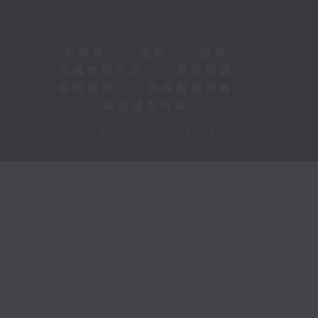
新聞稿
|
招聘
|
招標
|
知識產權告示
|
常見問題
|
私隱政策
|
無障礙播放器
|
其他語言內容
|
© 2026 rthk.hk