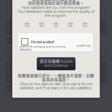
您的意見有助於提升節目質素。
許澤森
How satisfied are you with this program?
0
Your feedback helps to improve the quality of
seconds
00:00
52:31
the program.
of
52
☆
☆
☆
☆
☆
01/08/2026 - 足本 Full (HKT
minutes,
08:00 - 09:00)
31
seconds
0
seconds
00:00
45:32
of
提交及繼續 Submit
45
and Continue
01/08/2026 - 建築地盤全面禁煙、
minutes,
平台工作者工傷補償機制 / 勞工處處
32
點擊星星進行評分：一顆星為不滿意，五顆
seconds
長許澤森
星為非常滿意。
Click on the stars to rate: One star is for not
satisfied, and Five stars is for very satisfied.