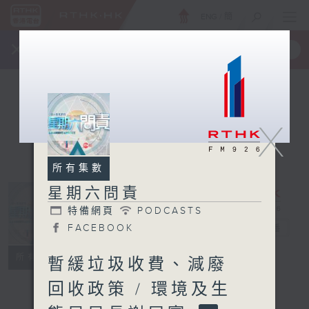
ENG
/
簡
×
全新 RTHK On The Go
取得
一手掌握 RTHK 電台、電視節目
X
所有集數
星期六問責
特備網頁
PODCASTS
星期六問責
FACEBOOK
電台直播
特備網頁
PODCASTS
所有集數
暫緩垃圾收費、減廢
FACEBOOK
回收政策 / 環境及生