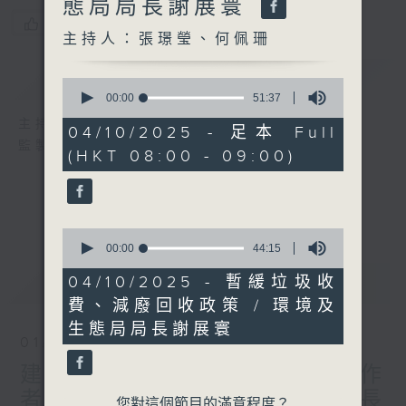
態局局長謝展寰
您喜歡這個節目嗎?
主持人：張璟瑩、何佩珊
簡介
GIST
0
seconds
00:00
51:37
of
主持人：張璟瑩、何佩珊
51
04/10/2025 - 足本 Full
minutes,
監製：蕭洛汶
(HKT 08:00 - 09:00)
37
seconds
0
seconds
00:00
44:15
of
44
最新
LATEST
04/10/2025 - 暫緩垃圾收
minutes,
費、減廢回收政策 / 環境及
15
seconds
生態局局長謝展寰
01/08/2026
建築地盤全面禁煙、平台工作
者工傷補償機制 / 勞工處處長
您對這個節目的滿意程度？