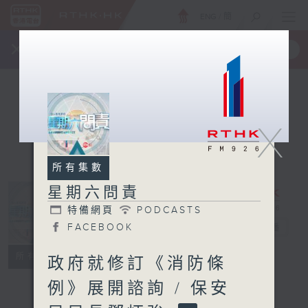
ENG
/
簡
×
全新 RTHK On The Go
取得
一手掌握 RTHK 電台、電視節目
X
所有集數
星期六問責
特備網頁
PODCASTS
星期六問責
FACEBOOK
電台直播
特備網頁
PODCASTS
所有集數
政府就修訂《消防條
FACEBOOK
例》展開諮詢 / 保安