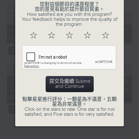
您對這個節目的滿意程度？
策研究院執行總監葉文祺
您的意見有助於提升節目質素。
0
How satisfied are you with this program?
seconds
00:00
52:00
Your feedback helps to improve the quality of
of
the program.
52
08/08/2026 - 足本 Full (HKT
minutes,
☆
☆
☆
☆
☆
08:00 - 09:00)
0
seconds
0
seconds
00:00
45:30
of
45
提交及繼續 Submit
08/08/2026 - 香港第一個五年規劃
minutes,
and Continue
公眾諮詢 / 團結香港基金副總裁兼公
30
seconds
共政策研究院執行總監葉文祺
點擊星星進行評分：一顆星為不滿意，五顆
星為非常滿意。
Click on the stars to rate: One star is for not
satisfied, and Five stars is for very satisfied.