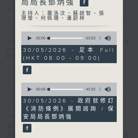
局局長鄧炳強
您喜歡這個節目嗎?
主持人：蕭洛汶、蘇啟智、張
璟瑩、何佩珊、潘蔚林
簡介
GIST
0
seconds
00:00
53:03
主持人：蕭洛汶、蘇啟智、張璟瑩、何佩珊、潘
of
53
30/05/2026 - 足本 Full
蔚林
minutes,
監製：蕭洛汶
(HKT 08:00 - 09:00)
3
seconds
0
seconds
00:00
45:55
of
最新
LATEST
45
30/05/2026 - 政府就修訂
minutes,
《消防條例》展開諮詢 / 保
55
seconds
安局局長鄧炳強
08/08/2026
香港第一個五年規劃公眾諮詢 /
團結香港基金副總裁兼公共政