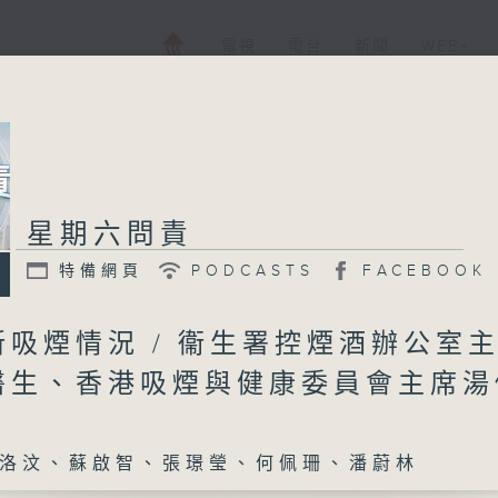
電視
電台
新聞
WEB+
星期六問責
星期六問責
特備網頁
PODCASTS
FACEBOOK
特備網頁
PODCASTS
所有集數
新吸煙情況 / 衞生署控煙酒辦公室
醫生、香港吸煙與健康委員會主席湯
您喜歡這個節目嗎?
洛汶、蘇啟智、張璟瑩、何佩珊、潘蔚林
主持人：蕭洛汶、蘇啟智、張璟瑩、何佩珊、