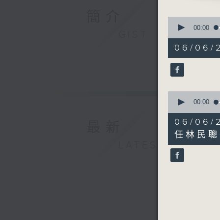
簡介
0
seconds
00:00
GIST
of
52
06/06/
minutes,
31
seconds
90%
0
seconds
00:00
of
46
06/0
最新
minutes,
0
任林民聰
seconds
LATEST
90%