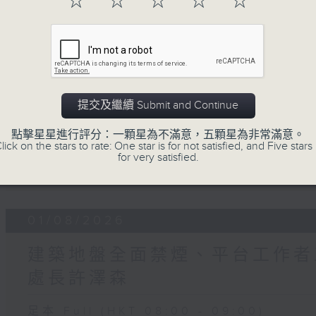
☆
☆
☆
☆
☆
06 - 08
2026
08/08/2026
提交及繼續 Submit and Continue
星期六問責
點擊星星進行評分：一顆星為不滿意，五顆星為非常滿意。
lick on the stars to rate: One star is for not satisfied, and Five stars 
for very satisfied.
足本 Full (HKT 08:04 - 09:00)
01/08/2026
建築地盤全面禁煙、平台工作者工
處長許澤森
足本 Full (HKT 08:00 - 09:00)