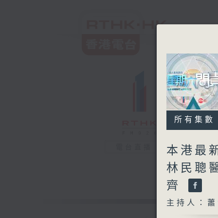
所有集數
電台直播
本港最
林民聰
齊
主持人：蕭