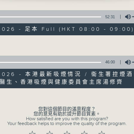
監製：蕭洛汶
52:31
2026 - 足本 Full (HKT 08:00 - 09:00
Volume
08/08/2026
46:00
星期六問責
6/2026 - 本港最新吸煙情況 / 衞生署控煙
0
醫生、香港吸煙與健康委員會主席湯修齊
seconds
00:00
Volume
of
56
08/08/2026 - 足本 Full (HKT 08:04
minutes,
0
您對這個節目的滿意程度？
seconds
Volume
您的意見有助於提升節目質素。
90%
How satisfied are you with this program?
Your feedback helps to improve the quality of the program.