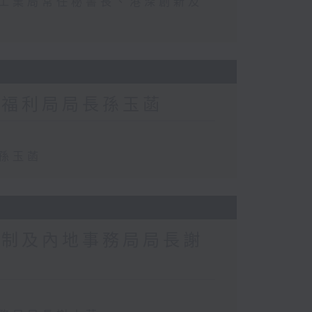
及工業局常任秘書長、港深創新及
及福利局局長孫玉菡
長孫玉菡
政制及內地事務局局長謝