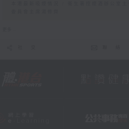
本港最新吸煙情況 / 衞生署控煙酒辦公室
委員會主席湯修齊
更多 ...
社 交
聯 絡