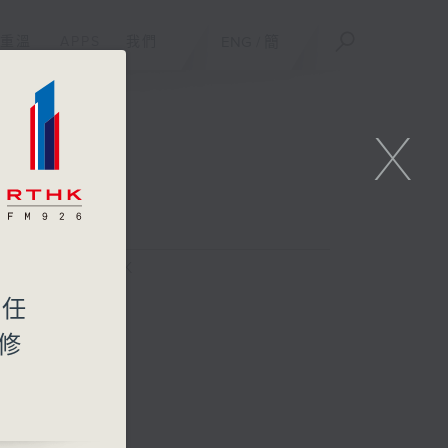
重溫
APPS
我們
ENG
/
簡
X
FACEBOOK
主任
修
潘蔚林