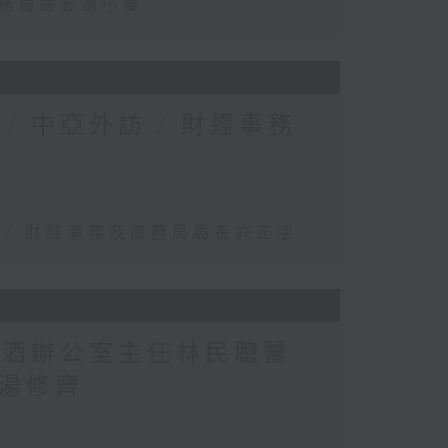
事務局局長謝小華
 中亞外訪 / 財經事務
 / 財經事務及庫務局局長許正宇
煙酒辦公室主任林民聰醫
湯修齊