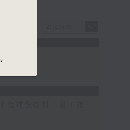
is
傷補償機制 / 勞工處