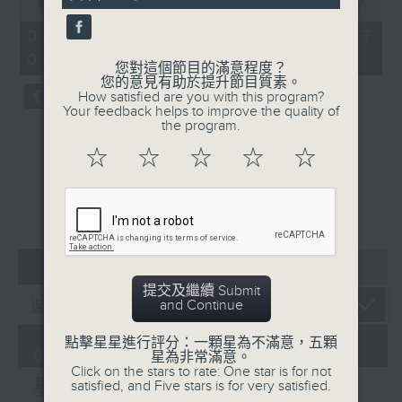
seconds
00:00
56:00
of
56
08/08/2026 - 足本 Full (HKT
minutes,
08:04 - 09:00)
0
您對這個節目的滿意程度？
seconds
您的意見有助於提升節目質素。
How satisfied are you with this program?
Your feedback helps to improve the quality of
the program.
☆
☆
☆
☆
☆
重溫
CATCHUP
06 - 08
2026
提交及繼續 Submit
and Continue
點擊星星進行評分：一顆星為不滿意，五顆
08/08/2026
星為非常滿意。
Click on the stars to rate: One star is for not
星期六問責
satisfied, and Five stars is for very satisfied.