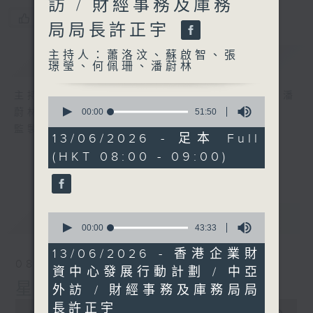
訪 / 財經事務及庫務
您喜歡這個節目嗎?
局局長許正宇
主持人：蕭洛汶、蘇啟智、張
簡介
GIST
璟瑩、何佩珊、潘蔚林
主持人：蕭洛汶、蘇啟智、張璟瑩、何佩珊、潘
0
seconds
蔚林
00:00
51:50
of
監製：蕭洛汶
51
13/06/2026 - 足本 Full
minutes,
(HKT 08:00 - 09:00)
50
seconds
最新
LATEST
0
seconds
00:00
43:33
of
43
13/06/2026 - 香港企業財
minutes,
08/08/2026
資中心發展行動計劃 / 中亞
33
seconds
星期六問責
外訪 / 財經事務及庫務局局
0
長許正宇