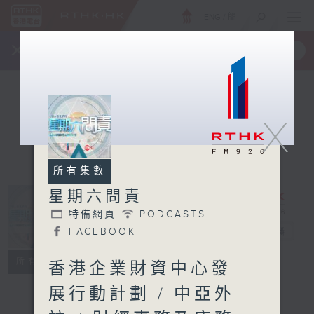
ENG
/
簡
×
全新 RTHK On The Go
取得
一手掌握 RTHK 電台、電視節目
X
所有集數
星期六問責
特備網頁
PODCASTS
星期六問責
FACEBOOK
電台直播
特備網頁
PODCASTS
所有集數
香港企業財資中心發
FACEBOOK
展行動計劃 / 中亞外