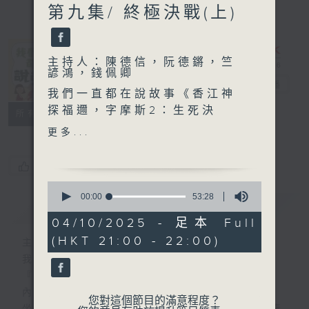
第九集/ 終極決戰(上)
主持人：陳德信，阮德鏘，竺
《我們一直都在
諺鴻，錢佩卿
說故事》
電台直播
我們一直都在說故事《香江神
探福邇，字摩斯2：生死決
聯絡
所有集數
戰》第九集/ 終極決戰(上)
更多...
原著：莫里斯
您喜歡這個節目嗎?
故事大綱：
0
光緒二十年，福邇查探到有
seconds
00:00
53:28
簡介
GIST
of
個龐大的間諜組織潛伏於多個
53
04/10/2025 - 足本 Full
城市，密謀侵略大清，幕後黑
minutes,
(HKT 21:00 - 22:00)
28
手是一位名叫毛利安藝的大學
主持人：陳德信，阮德鏘，竺諺鴻，錢佩卿
seconds
教授。毛利安藝向福邇立下戰
我們一直都在說故事
書，在大暑之日，於長白山大
『當更72小時』
瀑布決戰。華笙陪福邇同行，
內容大綱：
您對這個節目的滿意程度？