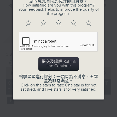
一路上不停商討對策，但福邇
坐落於港島舊區一座老化商場，資深保安員秦
您的意見有助於提升節目質素。
How satisfied are you with this program?
卻說毛利安藝武功已臻化境，
炳魁過著日復一日嘅枯燥日常，新上任年輕保
Your feedback helps to improve the quality of
此戰自己並無把握。而華笙更
安員安寶紳到職，滿懷熱血的新人與世故淡漠
the program.
更多...
在途中遭人噴悶煙迷暈擄
的舊人理念相互碰撞，打破咗商場向來平靜沉
☆
☆
☆
☆
☆
走……
悶嘅氛圍。二人與商場內商戶相處往來，發展
出有趣故事。
最新
LATEST
陳德信飾演：福邇
編劇：蒙恩恩
譚偉權飾演：秦炳魁
阮德鏘飾演：華笙
譚永標飾演：安寶紳
08/08/2026
錢佩卿飾演：馬雅珠
提交及繼續 Submit
《我們一直都在說故事》
竺諺鴻飾演：毛利安藝
廖杏茵飾演：江麗媛
and Continue
0
胡世傑飾演：楊大楓
seconds
00:00
52:18
解說：錢佩卿
點擊星星進行評分：一顆星為不滿意，五顆
of
星為非常滿意。
52
混音︰湯國榮
08/08/2026 - 足本 Full (HKT
Click on the stars to rate: One star is for not
minutes,
混音：湯國榮
監製︰劉蓮
satisfied, and Five stars is for very satisfied.
21:00 - 22:00)
18
監製：劉蓮
seconds
香港電台第一台製作
香港電台第一台製作