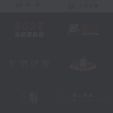
聯 絡
公眾回饋