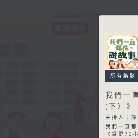
所有集數
我們一
(下）
主持人：譚
我們一直都
《當更72