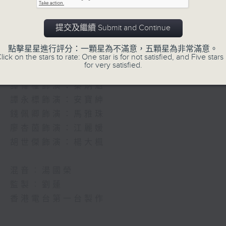
『當更72小時』
內容大綱：
提交及繼續 Submit and Continue
坐落於港島舊區一座老化商場，資深保安員
年輕保安員安寶紳到職，滿懷熱血的新人與
點擊星星進行評分：一顆星為不滿意，五顆星為非常滿意。
lick on the stars to rate: One star is for not satisfied, and Five stars 
場向來平靜沉悶嘅氛圍。二人與商場內商戶相
for very satisfied.
編劇：蒙恩恩
譚偉權飾演：秦炳魁
譚永標飾演：安寶紳
錢佩卿飾演：馬雅珠
廖杏茵飾演：江麗媛
胡世傑飾演：楊大楓
混音︰湯國榮
監製︰劉蓮
香港電台第一台製作