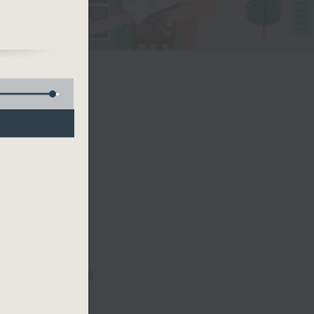
一日
人與
氛
故事》
胡世傑，竺諺鴻