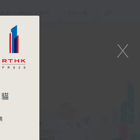
重溫
APPS
我們
ENG
/
簡
X
老貓
鴻