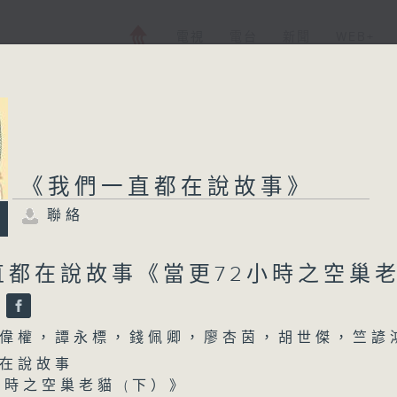
電視
電台
新聞
WEB+
《我們一直都在說故事》
聯絡
直都在說故事《當更72小時之空巢
》
偉權，譚永標，錢佩卿，廖杏茵，胡世傑，竺諺
在說故事
小時之空巢老貓 (下）》