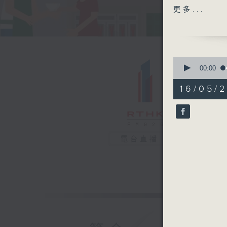
內容大綱：
更多...
坐落於港島
嘅枯燥日常
世故淡漠的
圍。二人與
0
編劇：蒙恩
seconds
00:00
of
譚偉權飾演
52
16/05/2
譚永標飾演
minutes,
52
錢佩卿飾演
seconds
90%
電台直播
梁禮勤飾演
竺諺鴻飾演
混音︰湯國
監製︰劉蓮
香港電台第