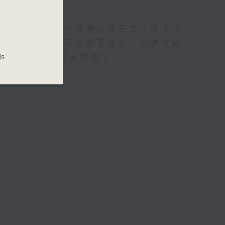
秦炳魁過著日復一日嘅枯燥日常，新上任
世故淡漠的舊人理念相互碰撞，打破咗商
is
處往來，發展出有趣故事。