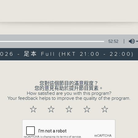
舊區一座老化商場，資深保安員秦炳魁過著日復
，新上任年輕保安員安寶紳到職，滿懷熱血的新
舊人理念相互碰撞，打破咗商場向來平靜沉悶嘅
商場內商戶相處往來，發展出有趣故事。
恩
52:52
：秦炳魁
026 - 足本 Full (HKT 21:00 - 22:00)
：安寶紳
《我們一直都在說
：馬雅珠
Volume
聯絡
所有集數
您對這個節目的滿意程度？
您的意見有助於提升節目質素。
How satisfied are you with this program?
Your feedback helps to improve the quality of the program.
您喜歡這個節目嗎?
：秦樂兒(秦炳魁女兒)
：的士司機
☆
☆
☆
☆
☆
主持人：譚偉權，譚永標，錢佩卿，廖杏茵，
榮
我們一直都在說故事
一台製作