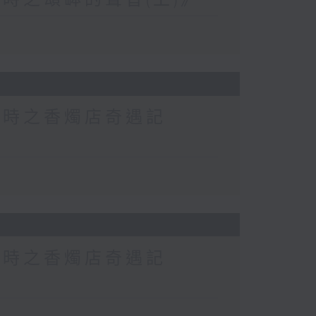
時之頌缽的聲音(上)》
小時之香燭店奇遇記
小時之香燭店奇遇記