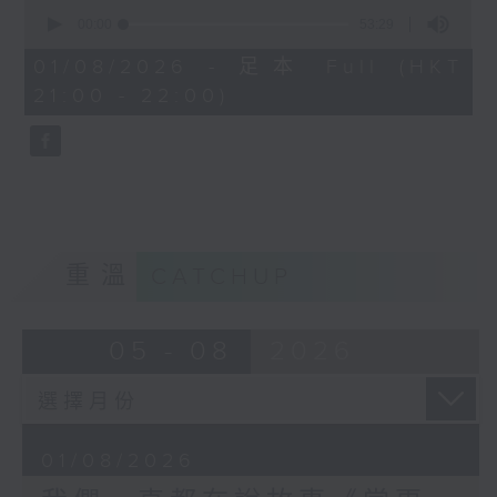
0
錢佩卿飾演：馬雅珠
seconds
00:00
53:29
of
53
01/08/2026 - 足本 Full (HKT
廖杏茵飾演：江麗媛
minutes,
21:00 - 22:00)
29
seconds
梁學曦飾演：班吉
胡世傑飾演：楊大楓
鄭瑞雯飾演：莫思晴
重溫
CATCHUP
香港電台第一台製作
05 - 08
2026
01/08/2026