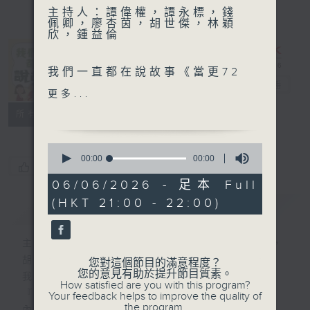
主持人：譚偉權，譚永標，錢
佩卿，廖杏茵，胡世傑，林穎
欣，鍾益倫
《我們一直都在
我們一直都在說故事《當更72
說故事》
電台直播
小時之泰菜風雲(上)》
更多...
聯絡
所有集數
編劇：蒙恩恩
譚偉權飾演：秦炳魁
0
譚永標飾演：安寶紳
seconds
00:00
00:00
您喜歡這個節目嗎?
of
錢佩卿飾演：馬雅珠
0
06/06/2026 - 足本 Full
seconds
(HKT 21:00 - 22:00)
廖杏茵飾演：江麗媛
簡介
GIST
梁學曦飾演：班吉
胡世傑飾演：楊大楓
主持人：譚偉權，譚永標，錢佩卿，廖杏茵，
鄭萃雯飾演：母親
胡世傑，林穎欣，鍾益倫
您對這個節目的滿意程度？
梁學曦飾演：班吉
您的意見有助於提升節目質素。
我們一直都在說故事
How satisfied are you with this program?
林穎欣、鍾益倫飾演：眾街坊
『當更72小時』
Your feedback helps to improve the quality of
the program.