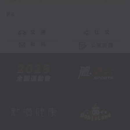
更多 ...
交 通
社 交
聯 絡
公眾回饋