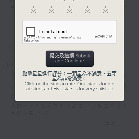
內容大綱：
香港電台第一台製作
坐落於港島舊區一座老化商場，資深保安員秦
☆
☆
☆
☆
☆
炳魁過著日復一日嘅枯燥日常，新上任年輕保
更多...
安員安寶紳到職，滿懷熱血的新人與世故淡漠
的舊人理念相互碰撞，打破咗商場向來平靜沉
悶嘅氛圍。二人與商場內商戶相處往來，發展
最新
LATEST
出有趣故事。
編劇：蒙恩恩
提交及繼續 Submit
譚偉權飾演：秦炳魁
and Continue
01/08/2026
譚永標飾演：安寶紳
點擊星星進行評分：一顆星為不滿意，五顆
錢佩卿飾演：馬雅珠
我們一直都在說故事《當更
星為非常滿意。
廖杏茵飾演：江麗媛
Click on the stars to rate: One star is for not
72小時之為他人作洗衣裳
satisfied, and Five stars is for very satisfied.
胡世傑飾演：楊大楓
(下)》
混音︰湯國榮
我們一直都在說故事《當更72小時之為他人
監製︰劉蓮
作洗衣裳(下)》
香港電台第一台製作
更多...
編劇：蒙恩恩
譚永標飾演：安寶紳