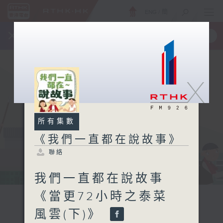
ENG
/
簡
×
全新 RTHK On The Go
取得
一手掌握 RTHK 電台、電視節目
X
所有集數
《我們一直都在說故事》
聯絡
我們一直都在說故事
《當更72小時之泰菜
風雲(下)》