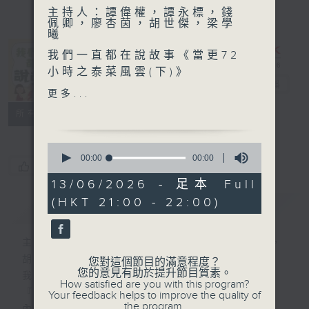
主持人：譚偉權，譚永標，錢
佩卿，廖杏茵，胡世傑，梁學
曦
我們一直都在說故事《當更72
《我們一直都在
小時之泰菜風雲(下)》
說故事》
電台直播
更多...
編劇：蒙恩恩
聯絡
所有集數
譚偉權飾演：秦炳魁
譚永標飾演：安寶紳
0
錢佩卿飾演：馬雅珠
seconds
00:00
00:00
您喜歡這個節目嗎?
of
0
13/06/2026 - 足本 Full
廖杏茵飾演：江麗媛
seconds
(HKT 21:00 - 22:00)
梁學曦飾演：班吉
簡介
GIST
胡世傑飾演：楊大楓
鄭萃雯飾演：母親
主持人：譚偉權，譚永標，錢佩卿，廖杏茵，
梁學曦飾演：班吉
胡世傑，梁學曦
您對這個節目的滿意程度？
您的意見有助於提升節目質素。
我們一直都在說故事
How satisfied are you with this program?
香港電台第一台製作
『當更72小時』
Your feedback helps to improve the quality of
the program.