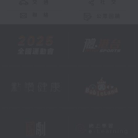
交 通
社 交
聯 絡
公眾回饋