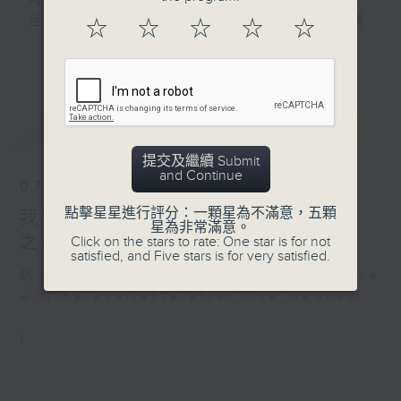
內容大綱：
坐落於港島舊區一座老化商場，資深保安員秦
☆
☆
☆
☆
☆
炳魁過著日復一日嘅枯燥日常，新上任年輕保
更多...
安員安寶紳到職，滿懷熱血的新人與世故淡漠
的舊人理念相互碰撞，打破咗商場向來平靜沉
悶嘅氛圍。二人與商場內商戶相處往來，發展
最新
LATEST
出有趣故事。
編劇：蒙恩恩
提交及繼續 Submit
譚偉權飾演：秦炳魁
and Continue
07/08/2026
譚永標飾演：安寶紳
點擊星星進行評分：一顆星為不滿意，五顆
我們一直都在說故事《當更72小時
錢佩卿飾演：馬雅珠
星為非常滿意。
廖杏茵飾演：江麗媛
之環保回收的愛情(上)》
Click on the stars to rate: One star is for not
satisfied, and Five stars is for very satisfied.
胡世傑飾演：楊大楓
網上直播完畢稍後提供節目重溫。 Archive
will be available after live webcast
混音︰湯國榮
監製︰劉蓮
1
香港電台第一台製作