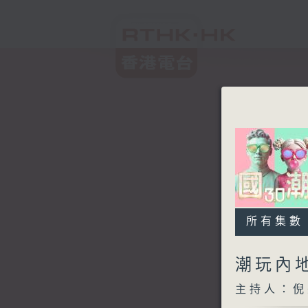
所有集數
潮玩內地
主持人：倪