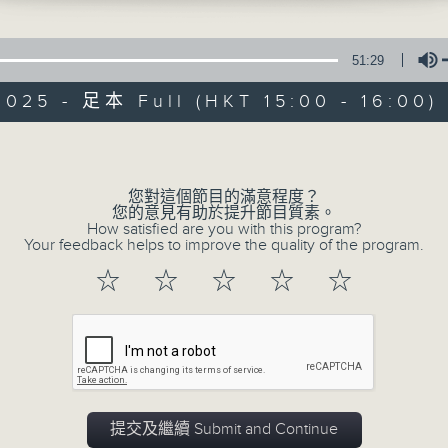
51:29
2025 - 足本 Full (HKT 15:00 - 16:00)
Volume
國潮3.0
您對這個節目的滿意程度？
您的意見有助於提升節目質素。
How satisfied are you with this program?
特備網頁
所有集數
Your feedback helps to improve the quality of the program.
☆
☆
☆
☆
☆
您喜歡這個節目嗎?
主持人：倪秉郎、杜雯惠
國家軟實力日盛，國潮興起，是中國文化自
提交及繼續 Submit and Continue