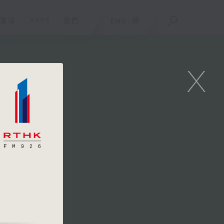
重溫
APPS
我們
ENG
/
簡
X