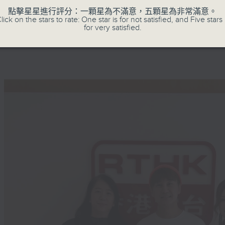
興，聚焦中國內地潮流與發展，把中式元素
點擊星星進行評分：一顆星為不滿意，五顆星為非常滿意。
「國潮熱」如何為社會帶來新活力。
lick on the stars to rate: One star is for not satisfied, and Five stars 
for very satisfied.