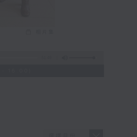
相片集
)
51:49
- 16:00)