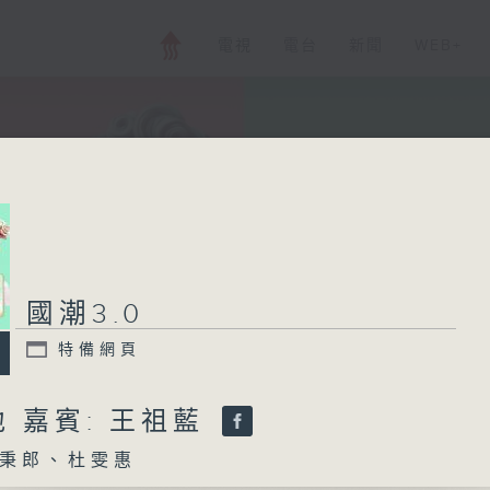
電視
電台
新聞
WEB+
國潮3.0
特備網頁
 嘉賓: 王祖藍
秉郎、杜雯惠