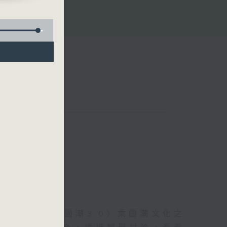
信的體現。〈國潮3.0〉乘國潮文化之