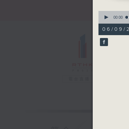
0
seconds
00:00
of
51
06/09/
minutes,
29
seconds
90%
電台直播