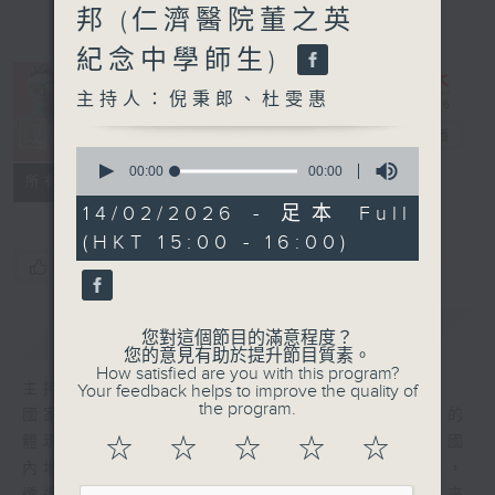
邦 (仁濟醫院董之英
紀念中學師生)
主持人：倪秉郎、杜雯惠
國潮3.0
電台直播
0
seconds
00:00
00:00
特備網頁
所有集數
of
0
14/02/2026 - 足本 Full
seconds
(HKT 15:00 - 16:00)
您喜歡這個節目嗎?
簡介
GIST
您對這個節目的滿意程度？
您的意見有助於提升節目質素。
How satisfied are you with this program?
主持人：倪秉郎、杜雯惠
Your feedback helps to improve the quality of
the program.
國家軟實力日盛，國潮興起，是中國文化自信的
體現。〈國潮3.0〉乘國潮文化之興，聚焦中國
☆
☆
☆
☆
☆
內地潮流與發展，把中式元素與現代時尚融合，