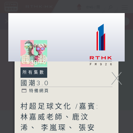
ENG
/
簡
×
全新 RTHK On The Go
取得
一手掌握 RTHK 電台、電視節目
X
所有集數
國潮3.0
特備網頁
村超足球文化 /嘉賓:
林嘉威老師、鹿汶
浠、 李嵐琛、 張安