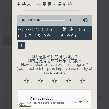
主持人：杜雯惠、馮榕榕
0
seconds
00:00
51:19
of
51
02/05/2026 - 足本 Full
國潮3.0
電台直播
minutes,
(HKT 15:00 - 16:00)
19
seconds
特備網頁
所有集數
您對這個節目的滿意程度？
您喜歡這個節目嗎?
您的意見有助於提升節目質素。
How satisfied are you with this program?
Your feedback helps to improve the quality of
the program.
簡介
GIST
☆
☆
☆
☆
☆
主持人：杜雯惠、馮榕榕
國家軟實力日盛，國潮興起，是中國文化自信的
體現。〈國潮3.0〉乘國潮文化之興，聚焦中國
內地潮流與發展，把中式元素與現代時尚融合，