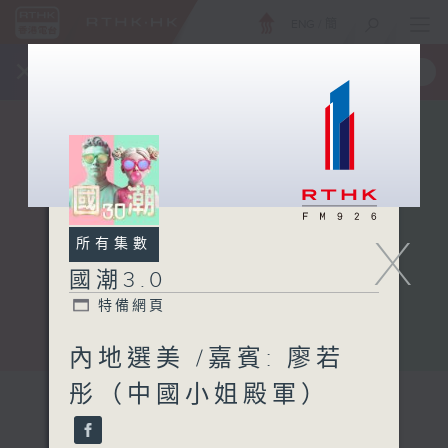
ENG
/
簡
×
全新 RTHK On The Go
取得
一手掌握 RTHK 電台、電視節目
X
所有集數
國潮3.0
特備網頁
內地選美 /嘉賓: 廖若
彤（中國小姐殿軍）