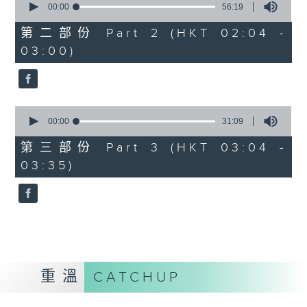
seconds
00:00
56:19
of
56
第二部份 Part 2 (HKT 02:04 -
minutes,
03:00)
19
seconds
0
seconds
00:00
31:09
of
31
第三部份 Part 3 (HKT 03:04 -
minutes,
03:35)
9
seconds
重溫
CATCHUP