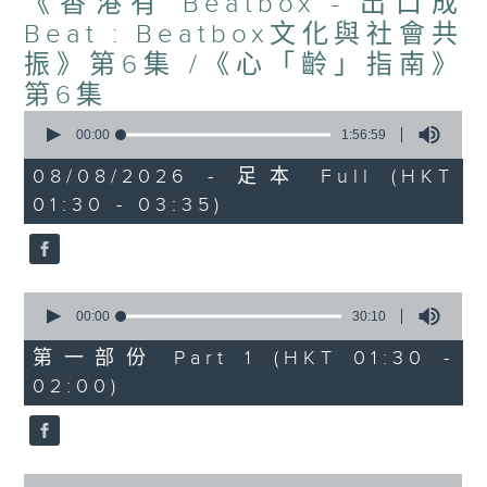
《香港有 Beatbox - 出口成
Beat : Beatbox文化與社會共
振》第6集 /《心「齡」指南》
第6集
0
seconds
00:00
1:56:59
of
1
08/08/2026 - 足本 Full (HKT
hour,
01:30 - 03:35)
56
minutes,
59
seconds
0
seconds
00:00
30:10
of
30
第一部份 Part 1 (HKT 01:30 -
minutes,
02:00)
10
seconds
0