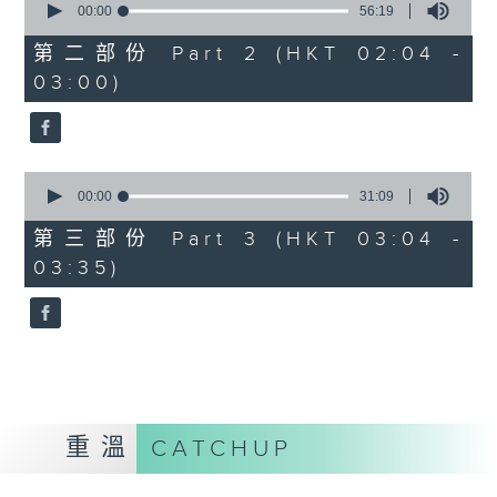
seconds
00:00
56:19
of
56
第二部份 Part 2 (HKT 02:04 -
minutes,
03:00)
19
seconds
0
seconds
00:00
31:09
of
31
第三部份 Part 3 (HKT 03:04 -
minutes,
03:35)
9
seconds
重溫
CATCHUP