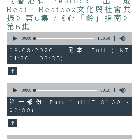
《香港有 Beatbox - 出口成
Beat : Beatbox文化與社會共
振》第6集 /《心「齡」指南》
第6集
0
seconds
00:00
1:56:59
of
1
08/08/2026 - 足本 Full (HKT
hour,
01:30 - 03:35)
56
minutes,
59
seconds
0
seconds
00:00
30:10
of
30
第一部份 Part 1 (HKT 01:30 -
minutes,
02:00)
10
seconds
0