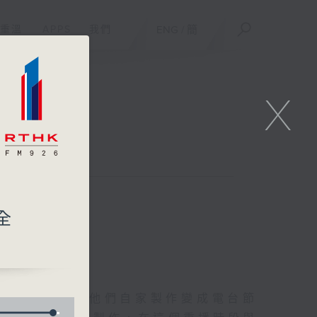
重溫
APPS
我們
ENG
/
簡
X
聯絡
全
友的意念，通過他們自家製作變成電台節