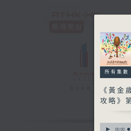
所有集數
電台直播
《黃金歲
攻略》
0
seconds
00:00