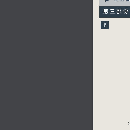
seconds
of
31
第三部份 P
minutes,
10
seconds
90%
C