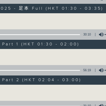
目，並在香港電台播出。《CIBS人人廣播》
大家一起，聽聽來自不同社群的多元聲音。
025 - 足本 Full (HKT 01:30 - 03:35)
意見
Volume
30:10
art 1 (HKT 01:30 - 02:00)
06/08/2026
Volume
《尋找創科的故事》第6集 /《建
0
seconds
00:00
56:19
of
1
06/08/2026 - 足本 Full (HKT 01:30
hour,
art 2 (HKT 02:04 - 03:00)
56
minutes,
Volume
59
seconds
Volume
90%
0
seconds
00:00
31:10