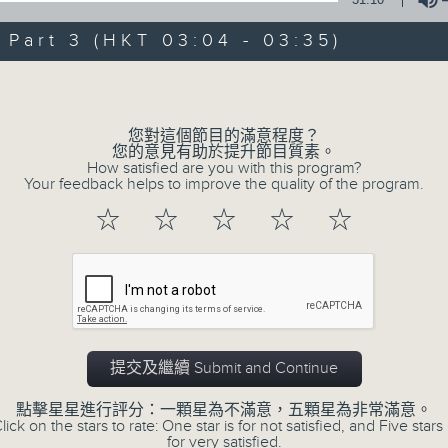
of
30
第一部份 Part 1 (HKT 01:30 - 02:00
art 3 (HKT 03:04 - 03:35)
minutes,
0
seconds
Volume
Volume
90%
0
您對這個節目的滿意程度？
seconds
00:00
您的意見有助於提升節目質素。
of
How satisfied are you with this program?
56
Your feedback helps to improve the quality of the program.
第二部份 Part 2 (HKT 02:04 - 03:00
minutes,
9
☆
☆
☆
☆
☆
seconds
Volume
90%
0
seconds
00:00
of
31
第三部份 Part 3 (HKT 03:04 - 03:35
minutes,
9
提交及繼續 Submit and Continue
seconds
Volume
90%
點擊星星進行評分：一顆星為不滿意，五顆星為非常滿意。
lick on the stars to rate: One star is for not satisfied, and Five stars 
for very satisfied.