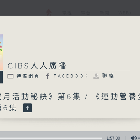
電視
電台
新聞
WEB+
CIBS人人廣播
CIBS人人廣播
聯絡
特備網頁
FACEBOOK
特備網頁
FACEBOOK
所有集數
月活動秘訣》第6集 / 《運動營養
第6集
您喜歡這個節目嗎?
CIBS就是社區參與廣播服務。來自社區朋
1:57:00