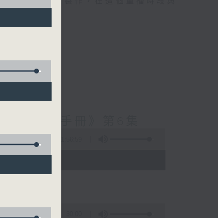
精選當中的優良製作，在這個重播時段與
造群英安全手冊》第6集
1:56:59
 - 03:35)
30:00