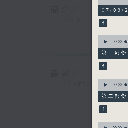
of
簡介
1
07/08/2
hour,
57
GIST
minutes,
0
seconds
90%
0
seconds
00:00
of
30
第一部份 P
minutes,
10
seconds
90%
最新
0
LATEST
seconds
00:00
of
56
第二部份 P
minutes,
19
seconds
90%
0
00:00