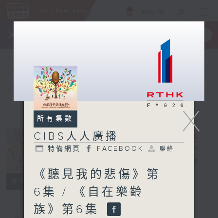
ENG
/
簡
×
全新 RTHK On The Go
取得
一手掌握 RTHK 電台、電視節目
X
所有集數
CIBS人人廣播
特備網頁
FACEBOOK
聯絡
CIBS人人廣播
電台直播
《聽見我的悲傷》第
特備網頁
FACEBOOK
聯絡
所有集數
6集 / 《自在樂齡
族》第6集