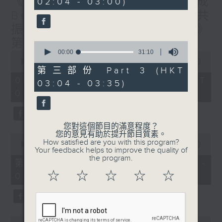
《香港有 Beatbox - 出口成
02:04 - 03:00)
9
seconds
Beat : Beatbox文化與社會共
振》第6集 /《心「齡」指南》
第6集
0
seconds
00:00
31:10
0
of
seconds
00:00
1:56:59
31
of
第三部份 Part 3 (HKT
minutes,
1
08/08/2026 - 足本 Full (HKT
03:04 - 03:35)
10
hour,
seconds
01:30 - 03:35)
56
minutes,
59
seconds
您對這個節目的滿意程度？
您的意見有助於提升節目質素。
0
How satisfied are you with this program?
seconds
00:00
30:10
Your feedback helps to improve the quality of
of
the program.
30
第一部份 Part 1 (HKT 01:30 -
minutes,
☆
☆
☆
☆
☆
02:00)
10
seconds
0