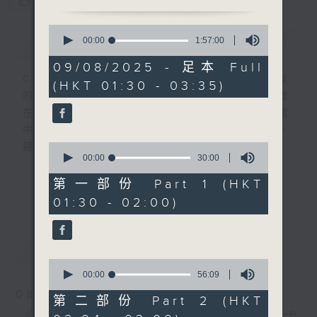
您喜歡這個節目嗎?
0
簡介
seconds
GIST
00:00
1:57:00
of
1
09/08/2025 - 足本 Full
hour,
CIBS就是社區參與廣播服務。來自社區朋友
(HKT 01:30 - 03:35)
57
的意念，通過他們自家製作變成電台節目，並
minutes,
0
在香港電台播出。《CIBS人人廣播》精選當
seconds
中的優良製作，在這個重播時段與大家一起，
0
聽聽來自不同社群的多元聲音。
seconds
00:00
30:00
of
30
意見
第一部份 Part 1 (HKT
更多...
minutes,
01:30 - 02:00)
0
seconds
最新
LATEST
0
seconds
00:00
56:09
of
08/08/2026
56
第二部份 Part 2 (HKT
minutes,