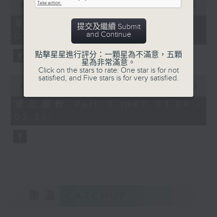
seconds
00:00
56:19
of
56
第二部份 Part 2 (HKT 02:04 -
提交及繼續 Submit
minutes,
and Continue
03:00)
19
seconds
點擊星星進行評分：一顆星為不滿意，五顆
星為非常滿意。
Click on the stars to rate: One star is for not
satisfied, and Five stars is for very satisfied.
0
seconds
00:00
31:09
of
31
第三部份 Part 3 (HKT 03:04 -
minutes,
03:35)
9
seconds
重溫
CATCHUP