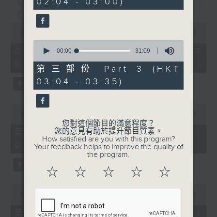
《尋找創科的故事》第6集 /
02:04 - 03:00)
9
seconds
《建造群英安全手冊》第6集
0
seconds
00:00
1:56:59
of
0
1
06/08/2026 - 足本 Full (HKT
seconds
00:00
31:09
hour,
of
01:30 - 03:35)
56
31
第三部份 Part 3 (HKT
minutes,
minutes,
59
03:04 - 03:35)
9
seconds
seconds
0
seconds
00:00
30:00
of
您對這個節目的滿意程度？
30
您的意見有助於提升節目質素。
第一部份 Part 1 (HKT 01:30 -
minutes,
How satisfied are you with this program?
02:00)
0
Your feedback helps to improve the quality of
seconds
the program.
☆
☆
☆
☆
☆
0
seconds
00:00
56:09
of
56
第二部份 Part 2 (HKT 02:04 -