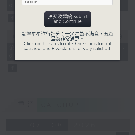
minutes,
03:00)
9
seconds
提交及繼續 Submit
and Continue
0
點擊星星進行評分：一顆星為不滿意，五顆
seconds
00:00
31:09
星為非常滿意。
of
Click on the stars to rate: One star is for not
31
第三部份 Part 3 (HKT 03:04 -
satisfied, and Five stars is for very satisfied.
minutes,
03:35)
9
seconds
重溫
CATCHUP
07 - 08
2026