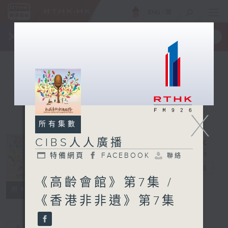
ENG
/
簡
×
全新 RTHK On The Go
取得
一手掌握 RTHK 電台、電視節目
X
所有集數
CIBS人人廣播
特備網頁
FACEBOOK
聯絡
CIBS人人廣播
電台直播
《高齡會館》第7集 /
特備網頁
FACEBOOK
聯絡
所有集數
《香港非非遺》第7集