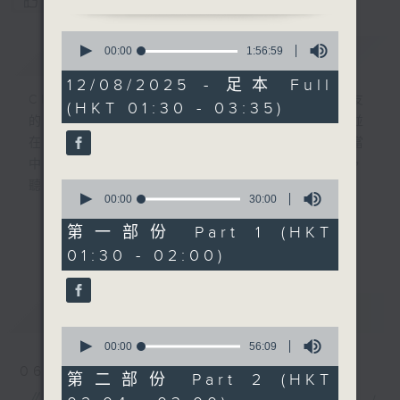
您喜歡這個節目嗎?
0
簡介
seconds
GIST
00:00
1:56:59
of
1
12/08/2025 - 足本 Full
hour,
CIBS就是社區參與廣播服務。來自社區朋友
(HKT 01:30 - 03:35)
56
的意念，通過他們自家製作變成電台節目，並
minutes,
59
在香港電台播出。《CIBS人人廣播》精選當
seconds
中的優良製作，在這個重播時段與大家一起，
0
聽聽來自不同社群的多元聲音。
seconds
00:00
30:00
of
30
意見
第一部份 Part 1 (HKT
更多...
minutes,
01:30 - 02:00)
0
seconds
最新
LATEST
0
seconds
00:00
56:09
of
06/08/2026
56
第二部份 Part 2 (HKT
minutes,