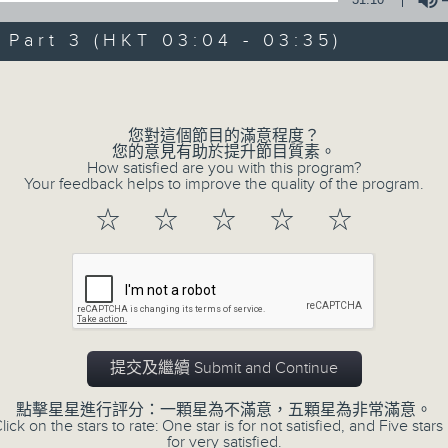
of
30
第一部份 Part 1 (HKT 01:30 - 02:00
art 3 (HKT 03:04 - 03:35)
minutes,
0
seconds
Volume
Volume
90%
0
您對這個節目的滿意程度？
seconds
00:00
您的意見有助於提升節目質素。
of
How satisfied are you with this program?
56
Your feedback helps to improve the quality of the program.
第二部份 Part 2 (HKT 02:04 - 03:00
minutes,
9
☆
☆
☆
☆
☆
seconds
Volume
90%
0
seconds
00:00
of
31
第三部份 Part 3 (HKT 03:04 - 03:35
minutes,
9
提交及繼續 Submit and Continue
seconds
Volume
90%
點擊星星進行評分：一顆星為不滿意，五顆星為非常滿意。
lick on the stars to rate: One star is for not satisfied, and Five stars 
for very satisfied.