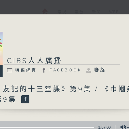
電視
電台
新聞
WEB+
CIBS人人廣播
CIBS人人廣播
聯絡
特備網頁
FACEBOOK
特備網頁
FACEBOOK
所有集數
友記的十三堂課》第9集 / 《巾幗
第9集
您喜歡這個節目嗎?
CIBS就是社區參與廣播服務。來自社區朋
1:57:00