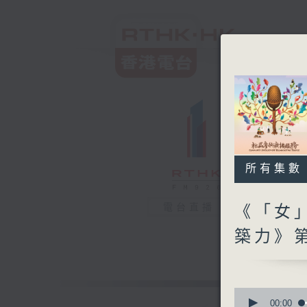
所有集數
電台直播
《「女」
築力》
0
seconds
00:00