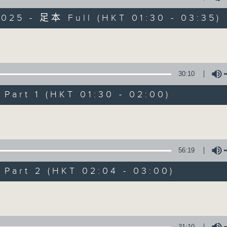
目，並在香港電台播出。《CIBS人人廣播》
大家一起，聽聽來自不同社群的多元聲音。
025 - 足本 Full (HKT 01:30 - 03:35)
意見
Volume
30:10
art 1 (HKT 01:30 - 02:00)
06/08/2026
Volume
《尋找創科的故事》第6集 /《建
0
seconds
00:00
56:19
of
1
06/08/2026 - 足本 Full (HKT 01:30
hour,
art 2 (HKT 02:04 - 03:00)
56
minutes,
Volume
59
seconds
Volume
90%
0
seconds
00:00
31:10