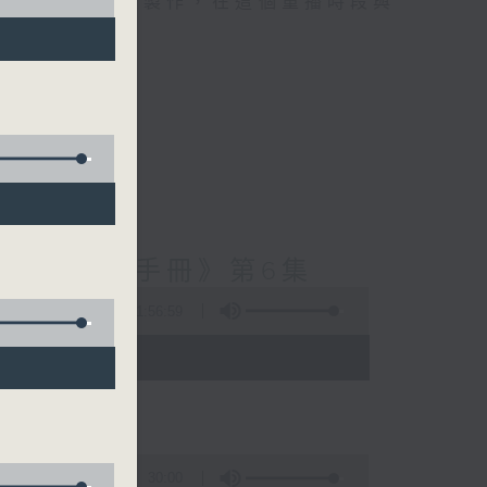
精選當中的優良製作，在這個重播時段與
造群英安全手冊》第6集
1:56:59
 - 03:35)
30:00