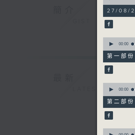
of
簡介
1
27/08/2
hour,
57
GIST
minutes,
0
seconds
90%
0
seconds
00:00
of
30
第一部份 P
minutes,
10
seconds
90%
最新
0
LATEST
seconds
00:00
of
56
第二部份 P
minutes,
19
seconds
90%
0
00:00