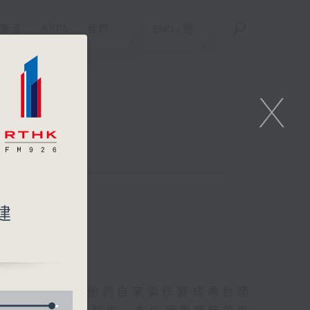
重溫
APPS
我們
ENG
/
簡
X
聯絡
建
友的意念，通過他們自家製作變成電台節