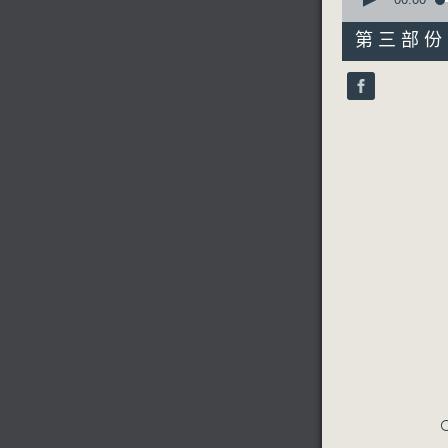
seconds
of
31
第三部份 P
minutes,
10
seconds
90%
C