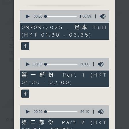
您喜歡這個節目嗎?
0
簡介
seconds
GIST
00:00
1:56:59
of
1
09/09/2025 - 足本 Full
hour,
CIBS就是社區參與廣播服務。來自社區朋友
(HKT 01:30 - 03:35)
56
的意念，通過他們自家製作變成電台節目，並
minutes,
59
在香港電台播出。《CIBS人人廣播》精選當
seconds
中的優良製作，在這個重播時段與大家一起，
0
聽聽來自不同社群的多元聲音。
seconds
00:00
30:00
of
30
意見
第一部份 Part 1 (HKT
更多...
minutes,
01:30 - 02:00)
0
seconds
最新
LATEST
0
seconds
00:00
56:10
of
06/08/2026
56
第二部份 Part 2 (HKT
minutes,