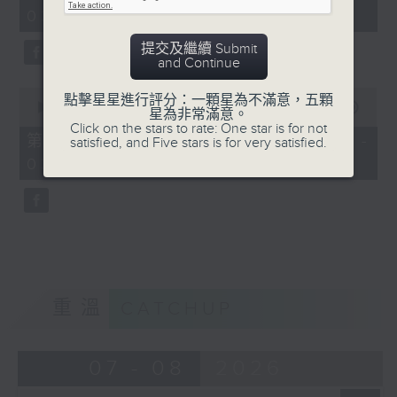
minutes,
03:00)
9
seconds
提交及繼續 Submit
and Continue
0
點擊星星進行評分：一顆星為不滿意，五顆
seconds
00:00
31:09
星為非常滿意。
of
Click on the stars to rate: One star is for not
31
第三部份 Part 3 (HKT 03:04 -
satisfied, and Five stars is for very satisfied.
minutes,
03:35)
9
seconds
重溫
CATCHUP
07 - 08
2026