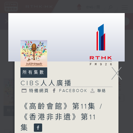
ENG
/
簡
×
全新 RTHK On The Go
取得
一手掌握 RTHK 電台、電視節目
X
所有集數
CIBS人人廣播
特備網頁
FACEBOOK
聯絡
CIBS人人廣播
電台直播
《高齡會館》第11集 /
特備網頁
FACEBOOK
聯絡
所有集數
《香港非非遺》第11
集