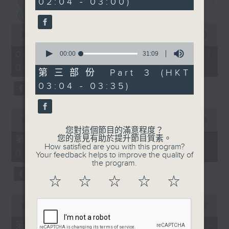
《尋找創科的故事》第6集 /
02:04 - 03:00)
10
seconds
《建造群英安全手冊》第6集
0
seconds
00:00
1:56:59
of
0
1
06/08/2026 - 足本 Full (HKT
seconds
00:00
31:09
hour,
of
01:30 - 03:35)
56
31
第三部份 Part 3 (HKT
minutes,
minutes,
59
03:04 - 03:35)
9
seconds
seconds
0
seconds
00:00
30:00
of
您對這個節目的滿意程度？
30
您的意見有助於提升節目質素。
第一部份 Part 1 (HKT 01:30 -
minutes,
How satisfied are you with this program?
02:00)
0
Your feedback helps to improve the quality of
seconds
the program.
☆
☆
☆
☆
☆
0
seconds
00:00
56:09
of
56
第二部份 Part 2 (HKT 02:04 -