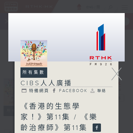
ENG
/
簡
×
全新 RTHK On The Go
取得
一手掌握 RTHK 電台、電視節目
X
所有集數
CIBS人人廣播
特備網頁
FACEBOOK
聯絡
CIBS人人廣播
電台直播
《香港的生態學
特備網頁
FACEBOOK
聯絡
所有集數
家！》第11集 / 《樂
齡治療師》第11集