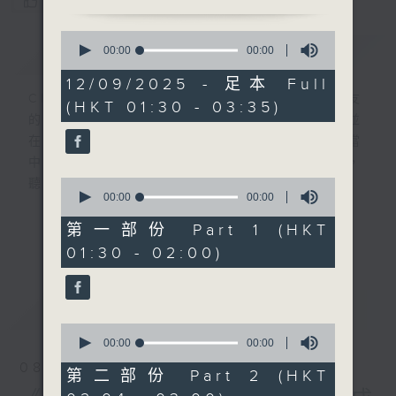
您喜歡這個節目嗎?
0
簡介
seconds
GIST
00:00
00:00
of
0
12/09/2025 - 足本 Full
seconds
CIBS就是社區參與廣播服務。來自社區朋友
(HKT 01:30 - 03:35)
的意念，通過他們自家製作變成電台節目，並
在香港電台播出。《CIBS人人廣播》精選當
中的優良製作，在這個重播時段與大家一起，
0
聽聽來自不同社群的多元聲音。
seconds
00:00
00:00
of
0
意見
第一部份 Part 1 (HKT
更多...
seconds
01:30 - 02:00)
最新
LATEST
0
seconds
00:00
00:00
of
08/08/2026
0
第二部份 Part 2 (HKT
seconds