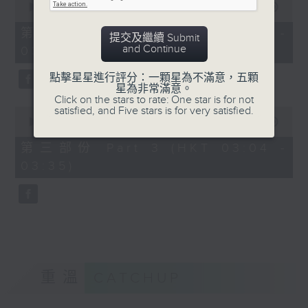
seconds
00:00
56:19
of
56
第二部份 Part 2 (HKT 02:04 -
提交及繼續 Submit
minutes,
and Continue
03:00)
19
seconds
點擊星星進行評分：一顆星為不滿意，五顆
星為非常滿意。
Click on the stars to rate: One star is for not
satisfied, and Five stars is for very satisfied.
0
seconds
00:00
31:09
of
31
第三部份 Part 3 (HKT 03:04 -
minutes,
03:35)
9
seconds
重溫
CATCHUP