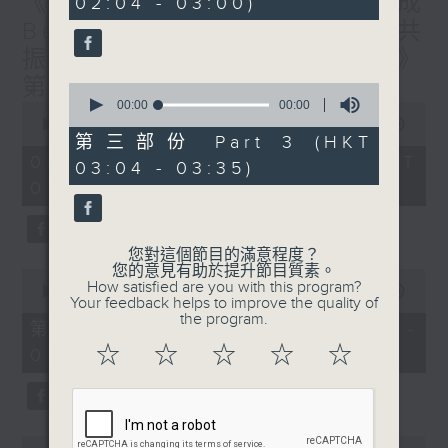
《香港有 Beatbox - 出口成
02:04 - 03:00)
Beat : Beatbox文化與社會共
振》第6集 /《心「齡」指南》
第6集
0
seconds
00:00
00:00
0
of
seconds
00:00
1:56:59
0
of
第三部份 Part 3 (HKT
seconds
1
08/08/2026 - 足本 Full (HKT
03:04 - 03:35)
hour,
01:30 - 03:35)
56
minutes,
59
seconds
您對這個節目的滿意程度？
您的意見有助於提升節目質素。
0
How satisfied are you with this program?
seconds
00:00
30:10
Your feedback helps to improve the quality of
of
the program.
30
第一部份 Part 1 (HKT 01:30 -
minutes,
☆
☆
☆
☆
☆
02:00)
10
seconds
0