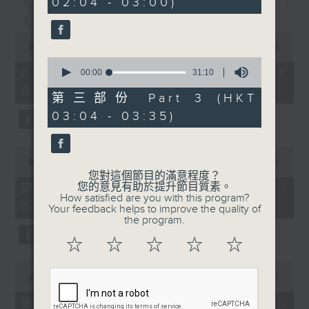
《尋找創科的故事》第6集 /
02:04 - 03:00)
19
seconds
《建造群英安全手冊》第6集
0
seconds
00:00
1:56:59
of
0
1
06/08/2026 - 足本 Full (HKT
seconds
00:00
31:10
hour,
of
01:30 - 03:35)
56
31
第三部份 Part 3 (HKT
minutes,
minutes,
59
03:04 - 03:35)
10
seconds
seconds
0
seconds
00:00
30:00
of
您對這個節目的滿意程度？
30
您的意見有助於提升節目質素。
第一部份 Part 1 (HKT 01:30 -
minutes,
How satisfied are you with this program?
02:00)
0
Your feedback helps to improve the quality of
seconds
the program.
☆
☆
☆
☆
☆
0
seconds
00:00
56:09
of
56
第二部份 Part 2 (HKT 02:04 -