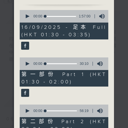
您喜歡這個節目嗎?
0
簡介
seconds
GIST
00:00
1:57:00
of
1
16/09/2025 - 足本 Full
hour,
CIBS就是社區參與廣播服務。來自社區朋友
(HKT 01:30 - 03:35)
57
的意念，通過他們自家製作變成電台節目，並
minutes,
0
在香港電台播出。《CIBS人人廣播》精選當
seconds
中的優良製作，在這個重播時段與大家一起，
0
聽聽來自不同社群的多元聲音。
seconds
00:00
30:10
of
30
意見
第一部份 Part 1 (HKT
更多...
minutes,
01:30 - 02:00)
10
seconds
最新
LATEST
0
seconds
00:00
56:19
of
06/08/2026
56
第二部份 Part 2 (HKT
minutes,