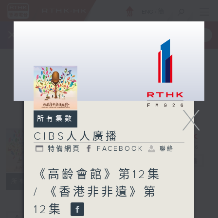
ENG
/
簡
×
全新 RTHK On The Go
取得
一手掌握 RTHK 電台、電視節目
X
所有集數
CIBS人人廣播
特備網頁
FACEBOOK
聯絡
CIBS人人廣播
電台直播
《高齡會館》第12集
特備網頁
FACEBOOK
聯絡
所有集數
/ 《香港非非遺》第
12集