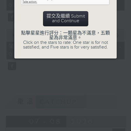
minutes,
03:00)
9
seconds
提交及繼續 Submit
and Continue
0
點擊星星進行評分：一顆星為不滿意，五顆
seconds
00:00
31:09
星為非常滿意。
of
Click on the stars to rate: One star is for not
31
第三部份 Part 3 (HKT 03:04 -
satisfied, and Five stars is for very satisfied.
minutes,
03:35)
9
seconds
重溫
CATCHUP
07 - 08
2026