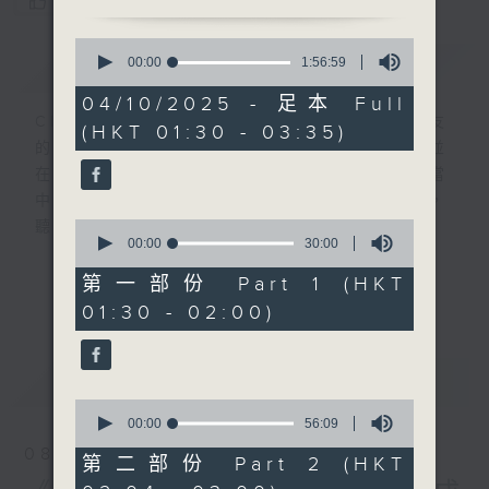
您喜歡這個節目嗎?
0
簡介
seconds
GIST
00:00
1:56:59
of
1
04/10/2025 - 足本 Full
hour,
CIBS就是社區參與廣播服務。來自社區朋友
(HKT 01:30 - 03:35)
56
的意念，通過他們自家製作變成電台節目，並
minutes,
59
在香港電台播出。《CIBS人人廣播》精選當
seconds
中的優良製作，在這個重播時段與大家一起，
0
聽聽來自不同社群的多元聲音。
seconds
00:00
30:00
of
30
意見
第一部份 Part 1 (HKT
更多...
minutes,
01:30 - 02:00)
0
seconds
最新
LATEST
0
seconds
00:00
56:09
of
08/08/2026
56
第二部份 Part 2 (HKT
minutes,