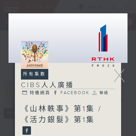
ENG
/
簡
×
全新 RTHK On The Go
取得
一手掌握 RTHK 電台、電視節目
X
所有集數
CIBS人人廣播
特備網頁
FACEBOOK
聯絡
CIBS人人廣播
電台直播
《山林軼事》第1集 /
特備網頁
FACEBOOK
聯絡
所有集數
《活力銀髮》第1集