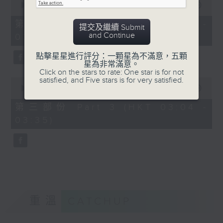
seconds
00:00
56:19
of
56
第二部份 Part 2 (HKT 02:04 -
提交及繼續 Submit
minutes,
and Continue
03:00)
19
seconds
點擊星星進行評分：一顆星為不滿意，五顆
星為非常滿意。
Click on the stars to rate: One star is for not
satisfied, and Five stars is for very satisfied.
0
seconds
00:00
31:09
of
31
第三部份 Part 3 (HKT 03:04 -
minutes,
03:35)
9
seconds
重溫
CATCHUP