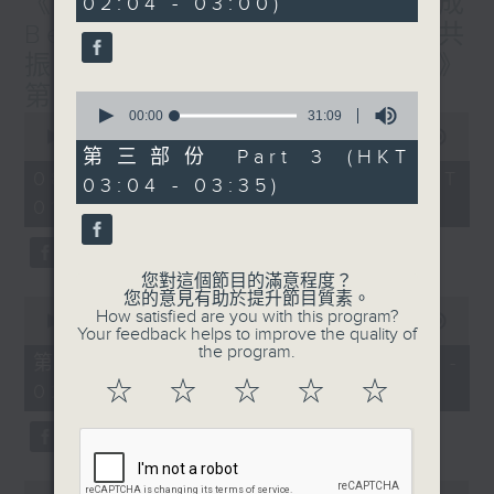
《香港有 Beatbox - 出口成
02:04 - 03:00)
9
seconds
Beat : Beatbox文化與社會共
振》第6集 /《心「齡」指南》
第6集
0
seconds
00:00
31:09
0
of
seconds
00:00
1:56:59
31
of
第三部份 Part 3 (HKT
minutes,
1
08/08/2026 - 足本 Full (HKT
03:04 - 03:35)
9
hour,
seconds
01:30 - 03:35)
56
minutes,
59
seconds
您對這個節目的滿意程度？
您的意見有助於提升節目質素。
0
How satisfied are you with this program?
seconds
00:00
30:10
Your feedback helps to improve the quality of
of
the program.
30
第一部份 Part 1 (HKT 01:30 -
minutes,
☆
☆
☆
☆
☆
02:00)
10
seconds
0