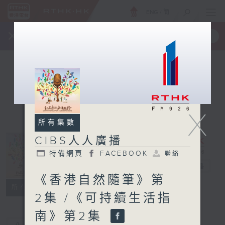
ENG
/
簡
×
全新 RTHK On The Go
取得
一手掌握 RTHK 電台、電視節目
X
所有集數
CIBS人人廣播
特備網頁
FACEBOOK
聯絡
CIBS人人廣播
電台直播
《香港自然隨筆》第
特備網頁
FACEBOOK
聯絡
所有集數
2集 /《可持續生活指
南》第2集