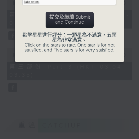
seconds
00:00
56:19
of
56
第二部份 Part 2 (HKT 02:04 -
提交及繼續 Submit
minutes,
and Continue
03:00)
19
seconds
點擊星星進行評分：一顆星為不滿意，五顆
星為非常滿意。
Click on the stars to rate: One star is for not
satisfied, and Five stars is for very satisfied.
0
seconds
00:00
31:09
of
31
第三部份 Part 3 (HKT 03:04 -
minutes,
03:35)
9
seconds
重溫
CATCHUP