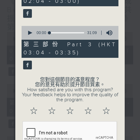
《香港有 Beatbox - 出口成
02:04 - 03:00)
9
seconds
Beat : Beatbox文化與社會共
振》第6集 /《心「齡」指南》
第6集
0
seconds
00:00
31:09
0
of
seconds
00:00
1:56:59
31
of
第三部份 Part 3 (HKT
minutes,
1
08/08/2026 - 足本 Full (HKT
03:04 - 03:35)
9
hour,
seconds
01:30 - 03:35)
56
minutes,
59
seconds
您對這個節目的滿意程度？
您的意見有助於提升節目質素。
0
How satisfied are you with this program?
seconds
00:00
30:10
Your feedback helps to improve the quality of
of
the program.
30
第一部份 Part 1 (HKT 01:30 -
minutes,
☆
☆
☆
☆
☆
02:00)
10
seconds
0