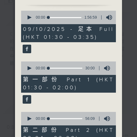
您喜歡這個節目嗎?
0
簡介
seconds
GIST
00:00
1:56:59
of
1
09/10/2025 - 足本 Full
hour,
CIBS就是社區參與廣播服務。來自社區朋友
(HKT 01:30 - 03:35)
56
的意念，通過他們自家製作變成電台節目，並
minutes,
59
在香港電台播出。《CIBS人人廣播》精選當
seconds
中的優良製作，在這個重播時段與大家一起，
0
聽聽來自不同社群的多元聲音。
seconds
00:00
30:00
of
30
意見
第一部份 Part 1 (HKT
更多...
minutes,
01:30 - 02:00)
0
seconds
最新
LATEST
0
seconds
00:00
56:09
of
08/08/2026
56
第二部份 Part 2 (HKT
minutes,