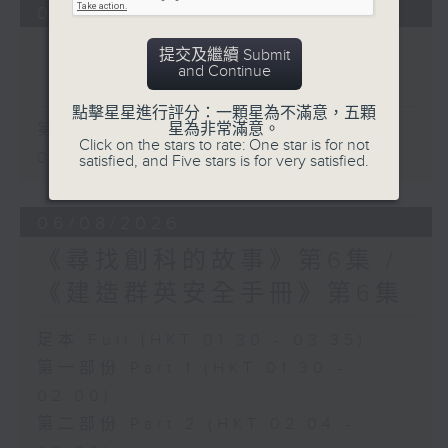
07/08/2026
《大灣區創業夢》第6集 /
提交及繼續 Submit
and Continue
《爵士普及學》第6集
點擊星星進行評分：一顆星為不滿意，五顆
星為非常滿意。
第一部份 Part 1 (HKT 01:30 -
Click on the stars to rate: One star is for not
02:00)
satisfied, and Five stars is for very satisfied.
06/08/2026
《尋找創科的故事》第6集 /
《建造群英安全手冊》第6集
足本 Full (HKT 01:30 - 03:35)
第一部份 Part 1 (HKT 01:30 -
02:00)
第二部份 Part 2 (HKT 02:04 -