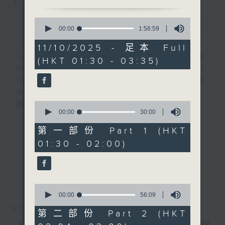
您喜歡這個節目嗎?
0
簡介
seconds
GIST
00:00
1:56:59
of
1
11/10/2025 - 足本 Full
hour,
CIBS就是社區參與廣播服務。來自社區朋友
(HKT 01:30 - 03:35)
56
的意念，通過他們自家製作變成電台節目，並
minutes,
59
在香港電台播出。《CIBS人人廣播》精選當
seconds
中的優良製作，在這個重播時段與大家一起，
0
聽聽來自不同社群的多元聲音。
seconds
00:00
30:00
of
30
意見
第一部份 Part 1 (HKT
更多...
minutes,
01:30 - 02:00)
0
seconds
最新
LATEST
0
seconds
00:00
56:09
of
07/08/2026
56
第二部份 Part 2 (HKT
minutes,