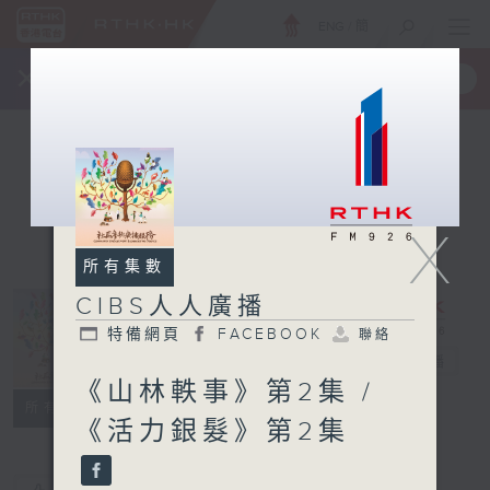
ENG
/
簡
×
全新 RTHK On The Go
取得
一手掌握 RTHK 電台、電視節目
X
所有集數
CIBS人人廣播
特備網頁
FACEBOOK
聯絡
CIBS人人廣播
電台直播
《山林軼事》第2集 /
特備網頁
FACEBOOK
聯絡
所有集數
《活力銀髮》第2集