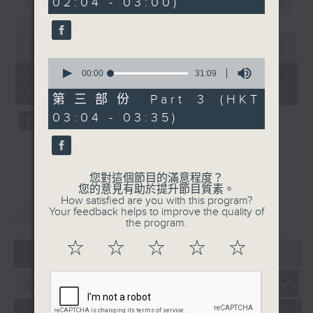
《大灣區創業夢》第6集 / 《爵
02:04 - 03:00)
9
seconds
士普及學》第6集
0
seconds
00:00
29:59
of
0
29
07/08/2026 - 第一部份 Part 1
seconds
00:00
31:09
minutes,
of
(HKT 01:30 - 02:00)
59
31
第三部份 Part 3 (HKT
seconds
minutes,
03:04 - 03:35)
9
seconds
您對這個節目的滿意程度？
您的意見有助於提升節目質素。
How satisfied are you with this program?
重溫
CATCHUP
Your feedback helps to improve the quality of
the program.
☆
☆
☆
☆
☆
07 - 08
2026