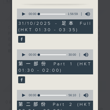
您喜歡這個節目嗎?
0
簡介
seconds
GIST
00:00
1:56:59
of
1
31/10/2025 - 足本 Full
hour,
CIBS就是社區參與廣播服務。來自社區朋友
(HKT 01:30 - 03:35)
56
的意念，通過他們自家製作變成電台節目，並
minutes,
59
在香港電台播出。《CIBS人人廣播》精選當
seconds
中的優良製作，在這個重播時段與大家一起，
0
聽聽來自不同社群的多元聲音。
seconds
00:00
30:00
of
30
意見
第一部份 Part 1 (HKT
更多...
minutes,
01:30 - 02:00)
0
seconds
最新
LATEST
0
seconds
00:00
56:10
of
08/08/2026
56
第二部份 Part 2 (HKT
minutes,