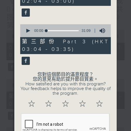
《香港有 Beatbox - 出口成
02:04 - 03:00)
10
seconds
Beat : Beatbox文化與社會共
振》第6集 /《心「齡」指南》
第6集
0
seconds
00:00
31:09
0
of
seconds
00:00
1:56:59
31
of
第三部份 Part 3 (HKT
minutes,
1
08/08/2026 - 足本 Full (HKT
03:04 - 03:35)
9
hour,
seconds
01:30 - 03:35)
56
minutes,
59
seconds
您對這個節目的滿意程度？
您的意見有助於提升節目質素。
0
How satisfied are you with this program?
seconds
00:00
30:10
Your feedback helps to improve the quality of
of
the program.
30
第一部份 Part 1 (HKT 01:30 -
minutes,
☆
☆
☆
☆
☆
02:00)
10
seconds
0