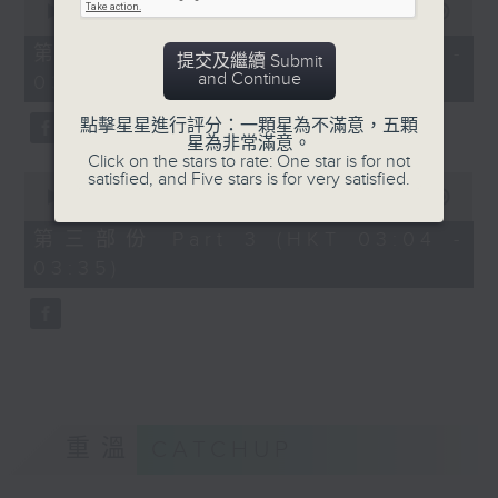
seconds
00:00
56:19
of
56
第二部份 Part 2 (HKT 02:04 -
提交及繼續 Submit
minutes,
and Continue
03:00)
19
seconds
點擊星星進行評分：一顆星為不滿意，五顆
星為非常滿意。
Click on the stars to rate: One star is for not
satisfied, and Five stars is for very satisfied.
0
seconds
00:00
31:09
of
31
第三部份 Part 3 (HKT 03:04 -
minutes,
03:35)
9
seconds
重溫
CATCHUP