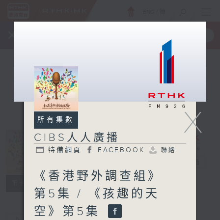
ENG
/
簡
×
全新 RTHK On The Go
取得
一手掌握 RTHK 電台、電視節目
X
所有集數
CIBS人人廣播
特備網頁
FACEBOOK
聯絡
CIBS人人廣播
電台直播
《香港野外調查組》
特備網頁
FACEBOOK
聯絡
所有集數
第5集 / 《孩趣的天
空》第5集