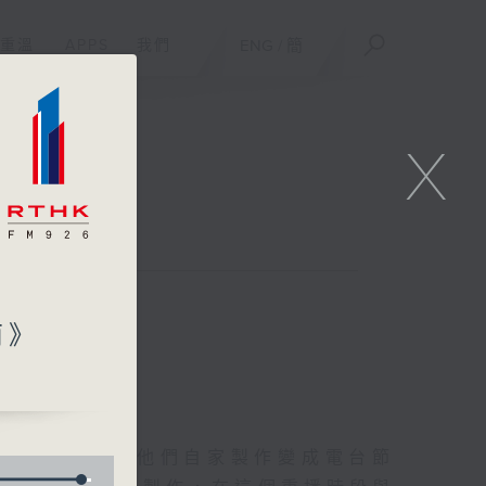
重溫
APPS
我們
ENG
/
簡
X
聯絡
南》
友的意念，通過他們自家製作變成電台節