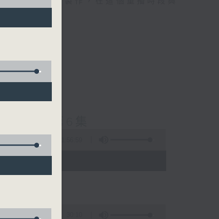
精選當中的優良製作，在這個重播時段與
士普及學》第6集
1:56:59
 - 03:35)
30:10