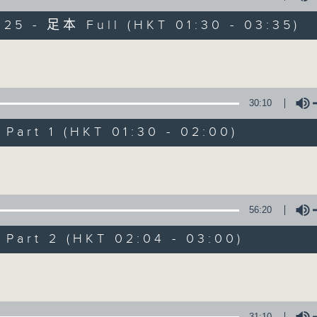
目，並在香港電台播出。《CIBS人人廣播》
大家一起，聽聽來自不同社群的多元聲音。
025 - 足本 Full (HKT 01:30 - 03:35)
意見
Volume
30:10
art 1 (HKT 01:30 - 02:00)
07/08/2026
Volume
《大灣區創業夢》第6集 / 《爵
0
seconds
00:00
56:20
of
1
07/08/2026 - 足本 Full (HKT 01:30
hour,
art 2 (HKT 02:04 - 03:00)
56
minutes,
Volume
59
seconds
Volume
90%
0
seconds
00:00
31:10