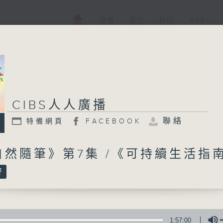
電視
電台
新聞
WEB+
CIBS人人廣播
CIBS人人廣播
聯絡
特備網頁
FACEBOOK
特備網頁
FACEBOOK
所有集數
自然隨筆》第7集 /《可持續生活指
您喜歡這個節目嗎?
CIBS就是社區參與廣播服務。來自社區朋
1:57:00