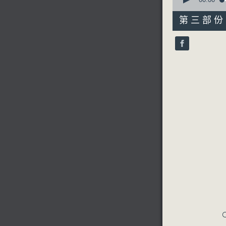
seconds
of
31
第三部份 P
minutes,
10
seconds
90%
C