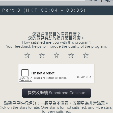
of
30
第一部份 Part 1 (HKT 01:30 - 02:00
art 3 (HKT 03:04 - 03:35)
minutes,
10
seconds
Volume
Volume
90%
0
您對這個節目的滿意程度？
seconds
00:00
您的意見有助於提升節目質素。
of
How satisfied are you with this program?
56
Your feedback helps to improve the quality of the program.
第二部份 Part 2 (HKT 02:04 - 03:00
minutes,
19
☆
☆
☆
☆
☆
seconds
Volume
90%
0
seconds
00:00
of
31
第三部份 Part 3 (HKT 03:04 - 03:35
minutes,
9
提交及繼續 Submit and Continue
seconds
Volume
90%
點擊星星進行評分：一顆星為不滿意，五顆星為非常滿意。
lick on the stars to rate: One star is for not satisfied, and Five stars 
for very satisfied.