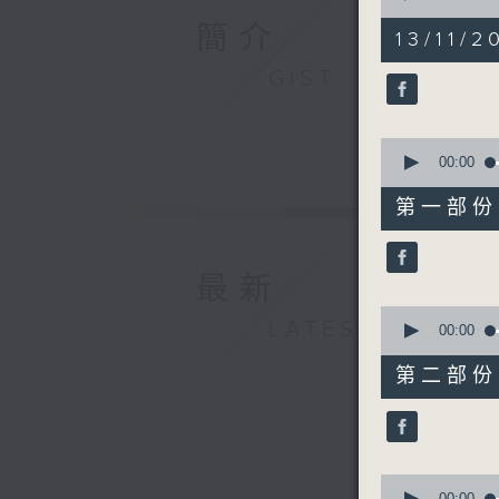
of
簡介
1
13/11/2
hour,
57
GIST
minutes,
0
seconds
90%
0
seconds
00:00
of
30
第一部份 P
minutes,
10
seconds
90%
最新
0
LATEST
seconds
00:00
of
56
第二部份 P
minutes,
20
seconds
90%
0
00:00