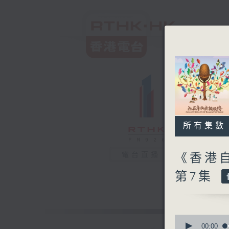
所有集數
電台直播
《香港
第7集
0
seconds
00:00